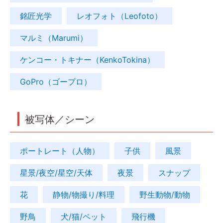
銘匠光学
レオフォト（Leofoto）
マルミ（Marumi）
ケンコー・トキナー（KenkoTokina）
GoPro（ゴープロ）
被写体／シーン
ポートレート（人物）
子供
風景
星景/夜空/星空/天体
夜景
スナップ
花
静物/物撮り/料理
野生動物/動物
野鳥
犬/猫/ペット
飛行機