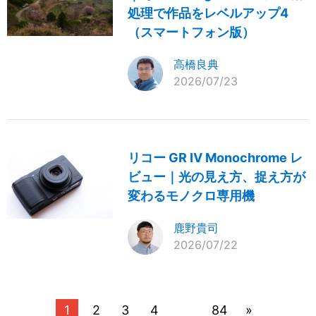
処理で作品をレベルアップ4
（スマートフォン版）
高橋良典
2026/07/23
リコー GR IV Monochrome レ
ビュー｜光の見え方、捉え方が
変わるモノクロ専用機
鹿野貴司
2026/07/22
1
2
3
4
84
»