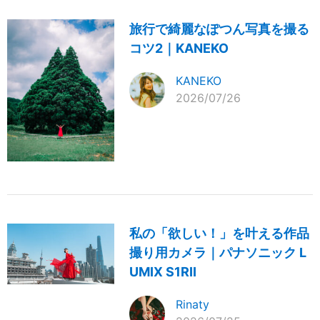
旅行で綺麗なぽつん写真を撮る
コツ2｜KANEKO
KANEKO
2026/07/26
私の「欲しい！」を叶える作品
撮り用カメラ｜パナソニック L
UMIX S1RII
Rinaty