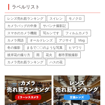
ラベルリスト
レンズ売れ筋ランキング
スイレン
モノクロ
カメラバッグの中身
サバンナ撮影記
スマホのカメラ機能
写ルンです
フィルムカメラ
カメラ用語
オールドレンズ
アジサイ
Vlog
冬の撮影
まるで〇〇のような写真
ヒマワリ
彼岸花の撮り方
雨
花火
都市景観撮影
カメラ売れ筋ランキング
ハスの花