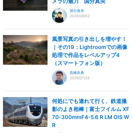
メラの魅力 国分真央
国分真央
2026/08/02
風景写真の引き出しを増やす！
｜その19：Lightroomでの画像
処理で作品をレベルアップ4
（スマートフォン版）
高橋良典
2026/07/23
何処にでも連れて行く、鉄道撮
影のよき相棒｜富士フイルム XF
70-300mmF4-5.6 R LM OIS W
R