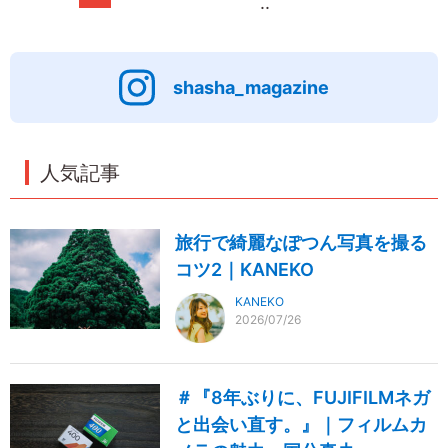
..
shasha_magazine
人気記事
旅行で綺麗なぽつん写真を撮る
コツ2｜KANEKO
KANEKO
2026/07/26
＃『8年ぶりに、FUJIFILMネガ
と出会い直す。』｜フィルムカ