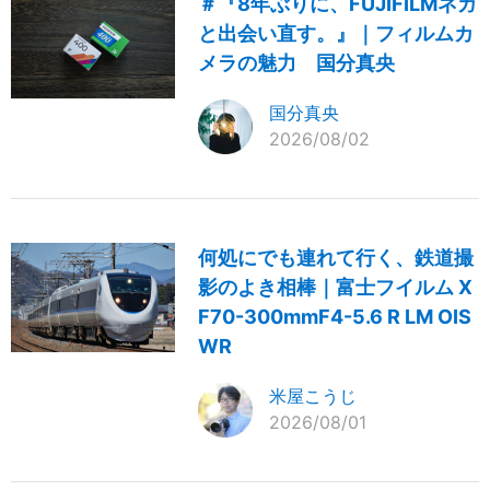
＃『8年ぶりに、FUJIFILMネガ
と出会い直す。』｜フィルムカ
メラの魅力 国分真央
国分真央
2026/08/02
何処にでも連れて行く、鉄道撮
影のよき相棒｜富士フイルム X
F70-300mmF4-5.6 R LM OIS
WR
米屋こうじ
2026/08/01