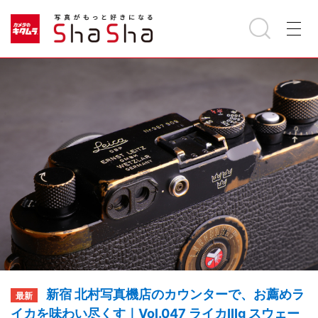
新宿 北村写真機店のカウンターで、お薦めラ
イカを味わい尽くす｜Vol.047 ライカIIIg スウェー