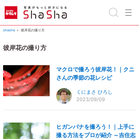
shasha
彼岸花の撮り方
彼岸花の撮り方
マクロで撮ろう彼岸花！｜クニ
さんの季節の花レシピ
くにまさ ひろし
2023/09/09
ヒガンバナを撮ろう！｜上手に
撮る方法をプロが紹介 ～吉住志