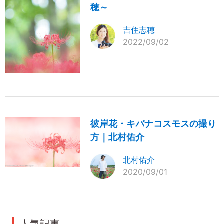
穂～
吉住志穂
2022/09/02
彼岸花・キバナコスモスの撮り
方｜北村佑介
北村佑介
2020/09/01
人気記事