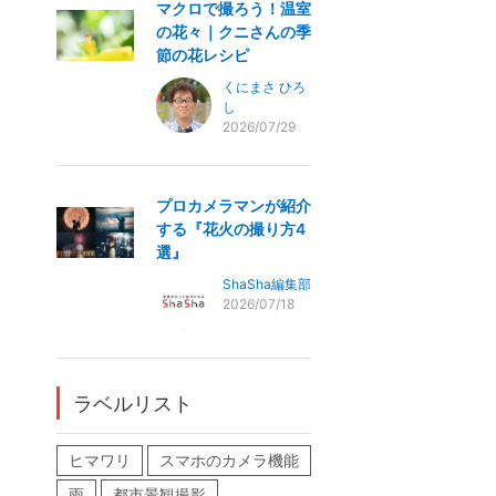
マクロで撮ろう！温室
の花々｜クニさんの季
節の花レシピ
くにまさ ひろ
し
2026/07/29
プロカメラマンが紹介
する『花火の撮り方4
選』
ShaSha編集部
2026/07/18
ラベルリスト
ヒマワリ
スマホのカメラ機能
雨
都市景観撮影