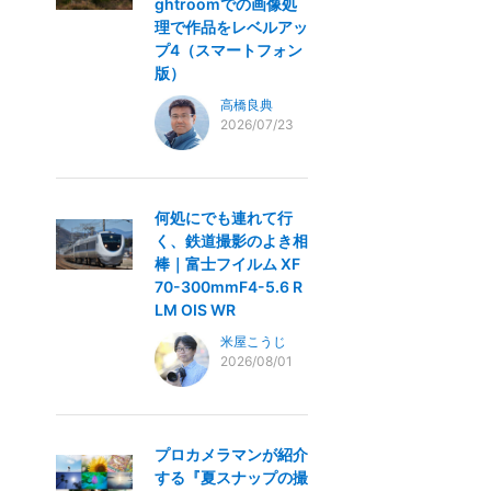
ghtroomでの画像処
理で作品をレベルアッ
プ4（スマートフォン
版）
高橋良典
2026/07/23
何処にでも連れて行
く、鉄道撮影のよき相
棒｜富士フイルム XF
70-300mmF4-5.6 R
LM OIS WR
米屋こうじ
2026/08/01
プロカメラマンが紹介
する『夏スナップの撮