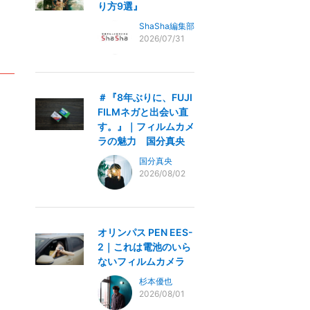
り方9選』
ShaSha編集部
2026/07/31
＃『8年ぶりに、FUJI
FILMネガと出会い直
す。』｜フィルムカメ
ラの魅力 国分真央
国分真央
2026/08/02
オリンパス PEN EES-
2｜これは電池のいら
ないフィルムカメラ
杉本優也
2026/08/01