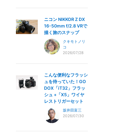
ニコン NIKKOR Z DX
16-50mm f/2.8 VRで
描く旅のスナップ
クキモトノリ
コ
2026/07/28
こんな便利なフラッシ
ュを待っていた！GO
DOX「iT32」フラッ
シュ +「X5」ワイヤ
レストリガーセット
坂井田富三
2026/07/30