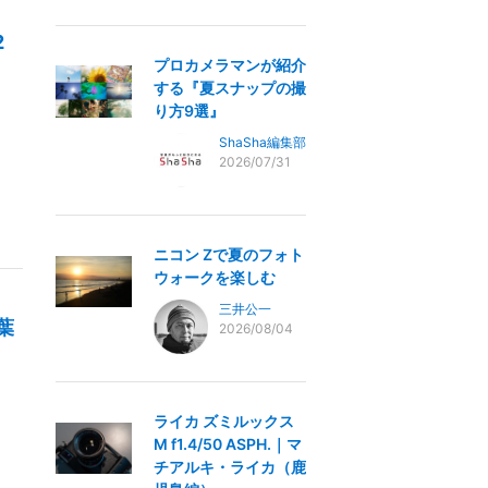
2
プロカメラマンが紹介
する『夏スナップの撮
り方9選』
ShaSha編集部
2026/07/31
ニコン Zで夏のフォト
ウォークを楽しむ
三井公一
葉
2026/08/04
ライカ ズミルックス
M f1.4/50 ASPH.｜マ
チアルキ・ライカ（鹿