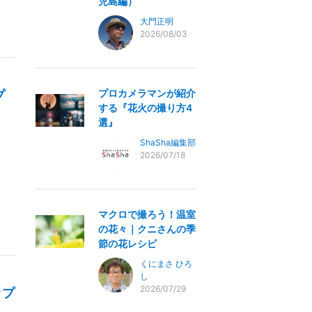
児島編）
大門正明
2026/08/03
プロカメラマンが紹介
プ
する『花火の撮り方4
選』
ShaSha編集部
2026/07/18
マクロで撮ろう！温室
の花々｜クニさんの季
節の花レシピ
くにまさ ひろ
し
2026/07/29
ップ