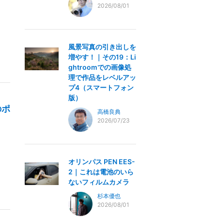
2026/08/01
風景写真の引き出しを
増やす！｜その19：Li
ghtroomでの画像処
理で作品をレベルアッ
プ4（スマートフォン
版）
のポ
高橋良典
2026/07/23
オリンパス PEN EES-
2｜これは電池のいら
ないフィルムカメラ
杉本優也
2026/08/01