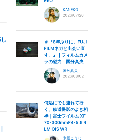
EKO
KANEKO
2026/07/26
楽し
＃『8年ぶりに、FUJI
FILMネガと出会い直
す。』｜フィルムカメ
ラの魅力 国分真央
国分真央
2026/08/02
何処にでも連れて行
く、鉄道撮影のよき相
棒｜富士フイルム XF
70-300mmF4-5.6 R
｜
LM OIS WR
米屋こうじ