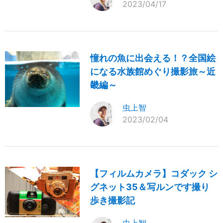
2023/04/17
憧れの魚に出会える！？全国絵
になる水族館めぐり撮影旅～近
畿編～
虫上智
2023/02/04
【フィルムカメラ】コダック シ
グネット35＆写ルンです撮り
歩き撮影記
虫上智