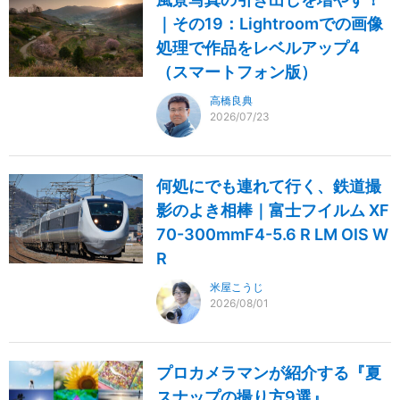
｜その19：Lightroomでの画像
処理で作品をレベルアップ4
（スマートフォン版）
高橋良典
2026/07/23
何処にでも連れて行く、鉄道撮
影のよき相棒｜富士フイルム XF
70-300mmF4-5.6 R LM OIS W
R
米屋こうじ
2026/08/01
プロカメラマンが紹介する『夏
スナップの撮り方9選』