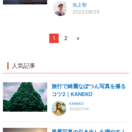
虫上智
2022/09/25
1
2
»
人気記事
旅行で綺麗なぽつん写真を撮る
コツ2｜KANEKO
KANEKO
2026/07/26
風景写真の引き出しを増やす！