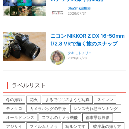
ShaSha編集部
2026/07/31
ニコン NIKKOR Z DX 16-50mm
f/2.8 VRで描く旅のスナップ
クキモトノリコ
2026/07/28
ラベルリスト
冬の撮影
花火
まるで〇〇のような写真
スイレン
モノクロ
カメラバッグの中身
レンズ売れ筋ランキング
オールドレンズ
スマホのカメラ機能
都市景観撮影
アジサイ
フィルムカメラ
写ルンです
彼岸花の撮り方