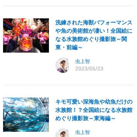
洗練された海獣パフォーマンス
や魚の美術館が凄い！全国絵に
なる水族館めぐり撮影旅～関
東・前編～
虫上智
2023/05/23
キモ可愛い深海魚や幼魚だけの
水族館！？全国絵になる水族館
めぐり撮影旅～東海編～
虫上智