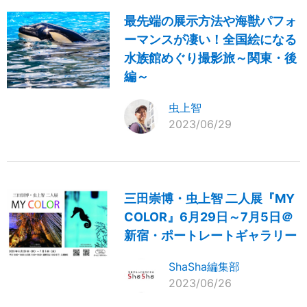
最先端の展示方法や海獣パフォ
ーマンスが凄い！全国絵になる
水族館めぐり撮影旅～関東・後
編～
虫上智
2023/06/29
三田崇博・虫上智 二人展『MY
COLOR』6月29日～7月5日＠
新宿・ポートレートギャラリー
ShaSha編集部
2023/06/26