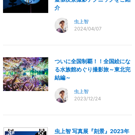
介
虫上智
2024/04/07
ついに全国制覇！！全国絵にな
る水族館めぐり撮影旅～東北完
結編～
虫上智
2023/12/24
虫上智 写真展『刻景』2023年