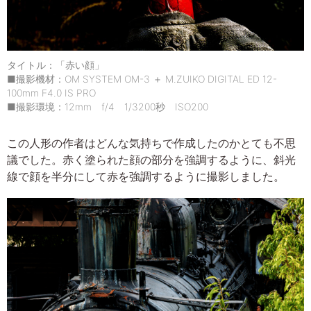
タイトル：「赤い顔」
■撮影機材：OM SYSTEM OM-3 ＋ M.ZUIKO DIGITAL ED 12-
100mm F4.0 IS PRO
■撮影環境：12mm f/4 1/3200秒 ISO200
この人形の作者はどんな気持ちで作成したのかとても不思
議でした。赤く塗られた顔の部分を強調するように、斜光
線で顔を半分にして赤を強調するように撮影しました。