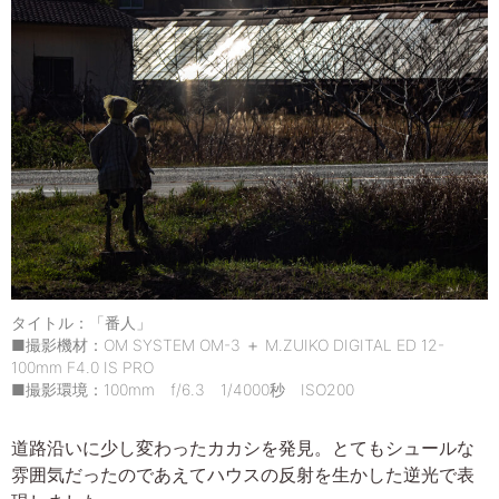
タイトル：「番人」
■撮影機材：OM SYSTEM OM-3 ＋ M.ZUIKO DIGITAL ED 12-
100mm F4.0 IS PRO
■撮影環境：100mm f/6.3 1/4000秒 ISO200
道路沿いに少し変わったカカシを発見。とてもシュールな
雰囲気だったのであえてハウスの反射を生かした逆光で表