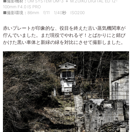
■撮影機材：OM SYSTEM OM-3 ＋ M.ZUIKO DIGITAL ED 12-
100mm F4.0 IS PRO
■撮影環境：86mm f/11 1/40秒 ISO200
赤いプレートが印象的な、役目を終えた古い蒸気機関車が
佇んでいました。まだ現役でやれるぞ！とばかりにと錆び
かけた黒い車体と新緑の緑を対比にさせて撮影しました。