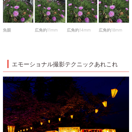
魚眼
広角約11mm
広角約14mm
広角約18mm
エモーショナル撮影テクニックあれこれ