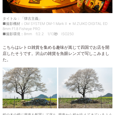
タイトル：「懐古主義」
■撮影機材：OM SYSTEM OM-1 Mark II ＋ M.ZUIKO DIGITAL ED
8mm F1.8 Fisheye PRO
■撮影環境：8mm f/2.2 1/13秒 ISO250
こちらはレトロ雑貨を集める趣味が嵩じて四国でお店を開
店したそうです。沢山の雑貨を魚眼レンズで写しこみまし
た。
桜の木の横に廃車を配置して落ち
廃車から桜が生えてきているよう