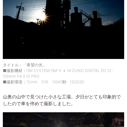
タイトル：「希望の光」
■撮影機材：OM SYSTEM OM-3 ＋ M.ZUIKO DIGITAL ED 12-
100mm F4.0 IS PRO
■撮影環境：12mm f/16 1/640秒 ISO200
山奥の山中で見つけた小さな工場。夕日がとても印象的で
したので車を停めて撮影しました。