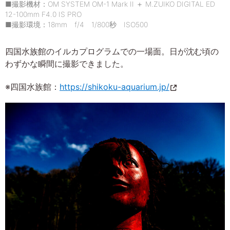
■撮影機材：OM SYSTEM OM-1 Mark II ＋ M.ZUIKO DIGITAL ED
12-100mm F4.0 IS PRO
■撮影環境：18mm f/4 1/800秒 ISO500
四国水族館のイルカプログラムでの一場面。日が沈む頃の
わずかな瞬間に撮影できました。
※四国水族館：
https://shikoku-aquarium.jp/