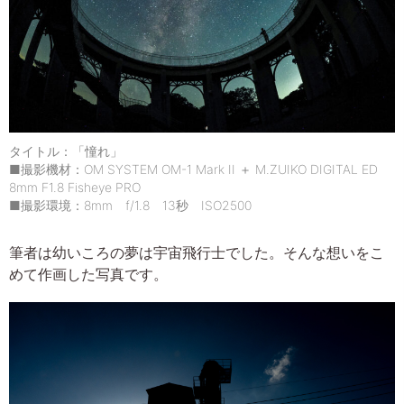
タイトル：「憧れ」
■撮影機材：OM SYSTEM OM-1 Mark II ＋ M.ZUIKO DIGITAL ED
8mm F1.8 Fisheye PRO
■撮影環境：8mm f/1.8 13秒 ISO2500
筆者は幼いころの夢は宇宙飛行士でした。そんな想いをこ
めて作画した写真です。