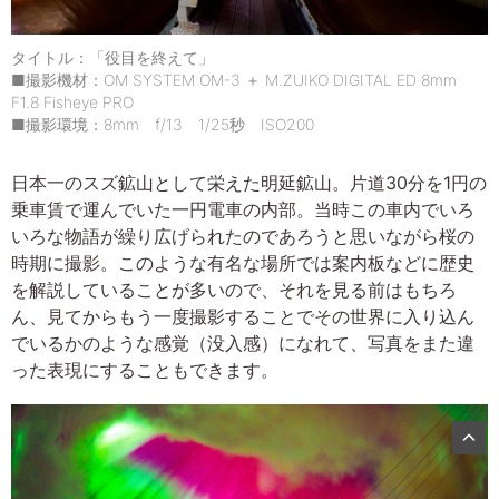
タイトル：「役目を終えて」
■撮影機材：OM SYSTEM OM-3 ＋ M.ZUIKO DIGITAL ED 8mm
F1.8 Fisheye PRO
■撮影環境：8mm f/13 1/25秒 ISO200
日本一のスズ鉱山として栄えた明延鉱山。片道30分を1円の
乗車賃で運んでいた一円電車の内部。当時この車内でいろ
いろな物語が繰り広げられたのであろうと思いながら桜の
時期に撮影。このような有名な場所では案内板などに歴史
を解説していることが多いので、それを見る前はもちろ
ん、見てからもう一度撮影することでその世界に入り込ん
でいるかのような感覚（没入感）になれて、写真をまた違
った表現にすることもできます。