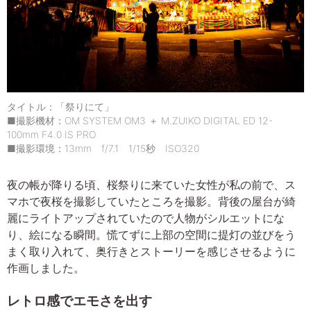
タイトル：「祭りにて」
■撮影機材：OM SYSTEM OM3 ＋ M.ZUIKO DIGITAL ED 12-
100mm F4.0 IS PRO
■撮影環境：13mm f/7.1 1/15秒 ISO320
夜の帳が降りる頃、桜祭りに来ていた女性が私の前で、ス
マホで夜桜を撮影していたところを撮影。背後の屋台が綺
麗にライトアップされていたので人物がシルエットにな
り、絵になる瞬間。慌てずに上部の空間に提灯の並びをう
まく取り入れて、奥行きとストーリーを感じさせるように
作画しました。
レトロ感でエモさを出す