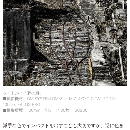
タイトル：「夢の跡」
■撮影機材：OM SYSTEM OM-3 ＋ M.ZUIKO DIGITAL ED 12-
100mm F4.0 IS PRO
■撮影環境：100mm f/13 1/100秒 ISO200
派手な色でインパクトを出すことも大切ですが、逆に色を