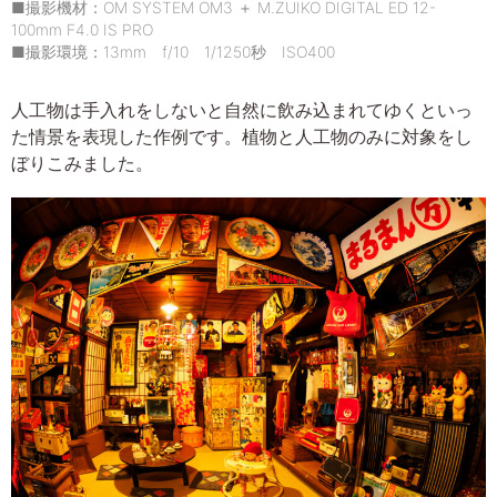
■撮影機材：OM SYSTEM OM3 ＋ M.ZUIKO DIGITAL ED 12-
100mm F4.0 IS PRO
■撮影環境：13mm f/10 1/1250秒 ISO400
人工物は手入れをしないと自然に飲み込まれてゆくといっ
た情景を表現した作例です。植物と人工物のみに対象をし
ぼりこみました。