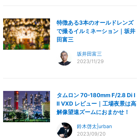
特徴ある3本のオールドレンズ
で撮るイルミネーション｜坂井
田富三
坂井田富三
2023/11/29
タムロン 70-180mm F/2.8 Di I
II VXD レビュー｜工場夜景は高
解像望遠ズームにおまかせ！
鈴木啓太|urban
2023/09/20