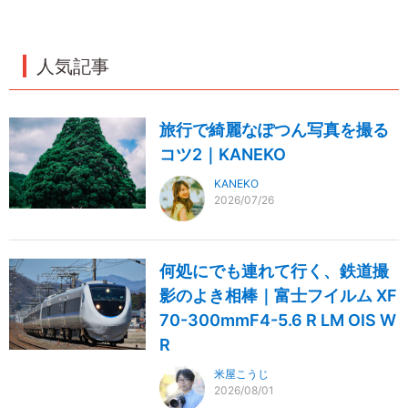
人気記事
旅行で綺麗なぽつん写真を撮る
コツ2｜KANEKO
KANEKO
2026/07/26
何処にでも連れて行く、鉄道撮
影のよき相棒｜富士フイルム XF
70-300mmF4-5.6 R LM OIS W
R
米屋こうじ
2026/08/01