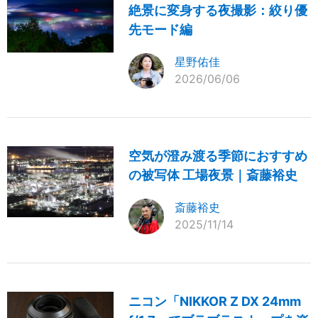
絶景に変身する夜撮影：絞り優
先モード編
星野佑佳
2026/06/06
空気が澄み渡る季節におすすめ
の被写体 工場夜景｜斎藤裕史
斎藤裕史
2025/11/14
ニコン「NIKKOR Z DX 24mm