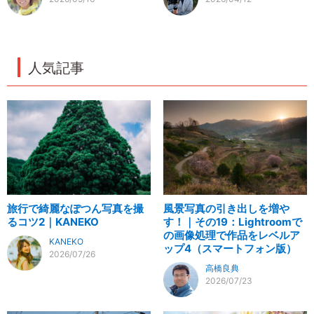
人気記事
旅行で綺麗なぽつん写真を撮
風景写真の引き出しを増や
るコツ2｜KANEKO
す！｜その19：Lightroomで
の画像処理で作品をレベルア
KANEKO
ップ4（スマートフォン版）
2026/07/26
高橋良典
2026/07/23