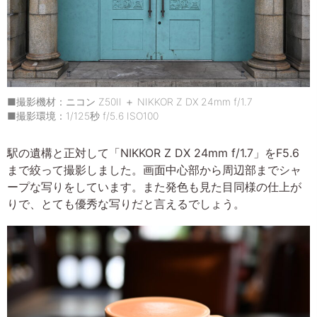
■撮影機材：ニコン Z50II ＋ NIKKOR Z DX 24mm f/1.7
■撮影環境：1/125秒 f/5.6 ISO100
駅の遺構と正対して「NIKKOR Z DX 24mm f/1.7」をF5.6
まで絞って撮影しました。画面中心部から周辺部までシャ
ープな写りをしています。また発色も見た目同様の仕上が
りで、とても優秀な写りだと言えるでしょう。