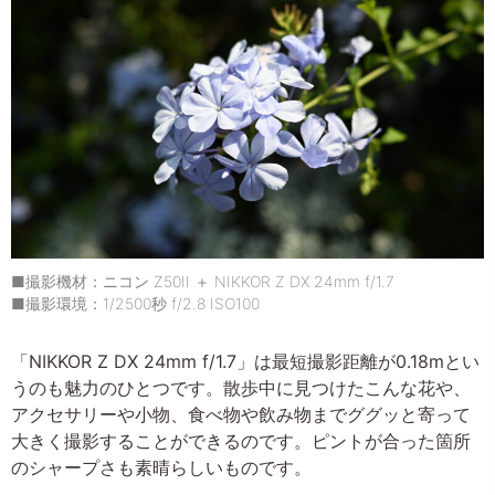
■撮影機材：ニコン Z50II ＋ NIKKOR Z DX 24mm f/1.7
■撮影環境：1/2500秒 f/2.8 ISO100
「NIKKOR Z DX 24mm f/1.7」は最短撮影距離が0.18mとい
うのも魅力のひとつです。散歩中に見つけたこんな花や、
アクセサリーや小物、食べ物や飲み物までググッと寄って
大きく撮影することができるのです。ピントが合った箇所
のシャープさも素晴らしいものです。