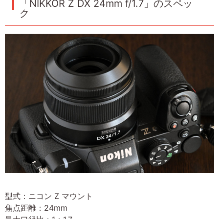
「NIKKOR Z DX 24mm f/1.7」のスペッ
ク
型式：ニコン Z マウント
焦点距離：24mm