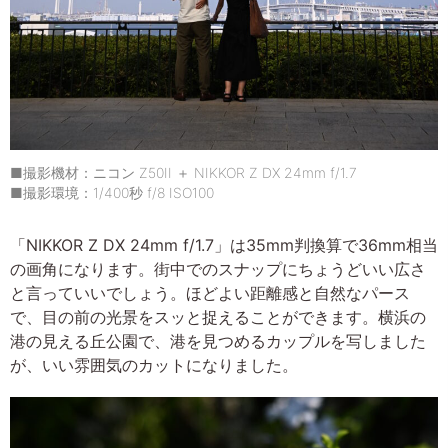
■撮影機材：ニコン Z50II ＋ NIKKOR Z DX 24mm f/1.7
■撮影環境：1/400秒 f/8 ISO100
「NIKKOR Z DX 24mm f/1.7」は35mm判換算で36mm相当
の画角になります。街中でのスナップにちょうどいい広さ
と言っていいでしょう。ほどよい距離感と自然なパース
で、目の前の光景をスッと捉えることができます。横浜の
港の見える丘公園で、港を見つめるカップルを写しました
が、いい雰囲気のカットになりました。