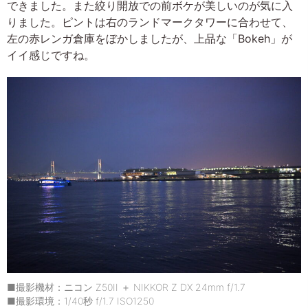
できました。また絞り開放での前ボケが美しいのが気に入
りました。ピントは右のランドマークタワーに合わせて、
左の赤レンガ倉庫をぼかしましたが、上品な「Bokeh」が
イイ感じですね。
■撮影機材：ニコン Z50II ＋ NIKKOR Z DX 24mm f/1.7
■撮影環境：1/40秒 f/1.7 ISO1250