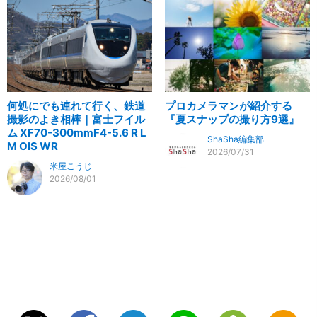
何処にでも連れて行く、鉄道
プロカメラマンが紹介する
撮影のよき相棒｜富士フイル
『夏スナップの撮り方9選』
ム XF70-300mmF4-5.6 R L
ShaSha編集部
M OIS WR
2026/07/31
米屋こうじ
2026/08/01