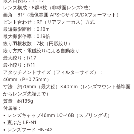
最大口径比：1：1.7
レンズ構成：8群9枚（非球面レンズ2枚）
画角：61°（撮像範囲 APS-Cサイズ/DXフォーマット）
ピント合わせ：RF（リアフォーカス）方式
最短撮影距離：0.18m
最大撮影倍率：0.19倍
絞り羽根枚数：7枚（円形絞り）
絞り方式：電磁絞りによる自動絞り
最大絞り：f/1.7
最小絞り：f/11
アタッチメントサイズ（フィルターサイズ）：
46mm（P=0.75mm）
寸法：約70mm（最大径）×40mm（レンズマウント基準面
からレンズ先端まで）
質量：約135g
付属品：
• レンズキャップ46mm LC-46B（スプリング式）
• 裏ぶた LF-N1
• レンズフード HN-42