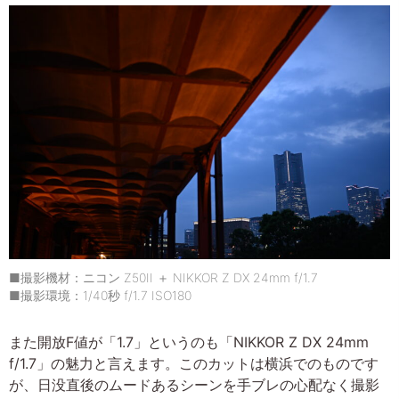
■撮影機材：ニコン Z50II ＋ NIKKOR Z DX 24mm f/1.7
■撮影環境：1/40秒 f/1.7 ISO180
また開放F値が「1.7」というのも「NIKKOR Z DX 24mm
f/1.7」の魅力と言えます。このカットは横浜でのものです
が、日没直後のムードあるシーンを手ブレの心配なく撮影