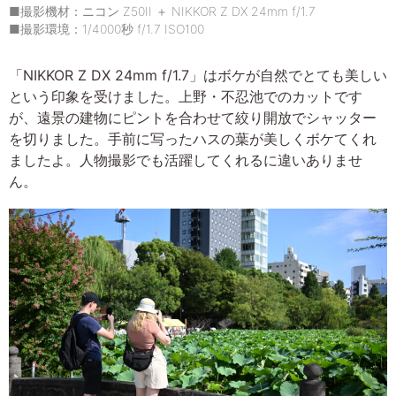
■撮影機材：ニコン Z50II ＋ NIKKOR Z DX 24mm f/1.7
■撮影環境：1/4000秒 f/1.7 ISO100
「NIKKOR Z DX 24mm f/1.7」はボケが自然でとても美しい
という印象を受けました。上野・不忍池でのカットです
が、遠景の建物にピントを合わせて絞り開放でシャッター
を切りました。手前に写ったハスの葉が美しくボケてくれ
ましたよ。人物撮影でも活躍してくれるに違いありませ
ん。