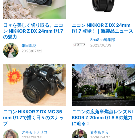
日々を美しく切り取る、ニコ
ニコン NIKKOR Z DX 24mm
ン NIKKOR Z DX 24mm f/1.7
f/1.7 登場！｜新製品ニュース
の魅力
ShaSha編集部
2023/06/09
鎌田風花
2023/07/22
ニコン NIKKOR Z DX MC 35
ニコンの広角単焦点レンズ NI
mm f/1.7で描く日々のスナッ
KKOR Z 20mm f/1.8 Sの魅力
プ
に迫る！
クキモトノリコ
岩本あきら
2026/05/16
2026/04/12