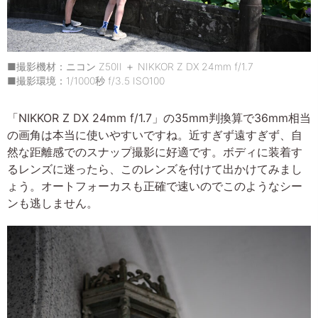
■撮影機材：ニコン Z50II ＋ NIKKOR Z DX 24mm f/1.7
■撮影環境：1/1000秒 f/3.5 ISO100
「NIKKOR Z DX 24mm f/1.7」の35mm判換算で36mm相当
の画角は本当に使いやすいですね。近すぎず遠すぎず、自
然な距離感でのスナップ撮影に好適です。ボディに装着す
るレンズに迷ったら、このレンズを付けて出かけてみまし
ょう。オートフォーカスも正確で速いのでこのようなシー
ンも逃しません。