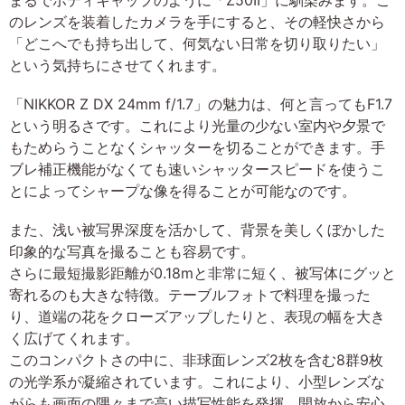
のレンズを装着したカメラを手にすると、その軽快さから
「どこへでも持ち出して、何気ない日常を切り取りたい」
という気持ちにさせてくれます。
「NIKKOR Z DX 24mm f/1.7」の魅力は、何と言ってもF1.7
という明るさです。これにより光量の少ない室内や夕景で
もためらうことなくシャッターを切ることができます。手
ブレ補正機能がなくても速いシャッタースピードを使うこ
とによってシャープな像を得ることが可能なのです。
また、浅い被写界深度を活かして、背景を美しくぼかした
印象的な写真を撮ることも容易です。
さらに最短撮影距離が0.18mと非常に短く、被写体にグッと
寄れるのも大きな特徴。テーブルフォトで料理を撮った
り、道端の花をクローズアップしたりと、表現の幅を大き
く広げてくれます。
このコンパクトさの中に、非球面レンズ2枚を含む8群9枚
の光学系が凝縮されています。これにより、小型レンズな
がらも画面の隅々まで高い描写性能を発揮。開放から安心