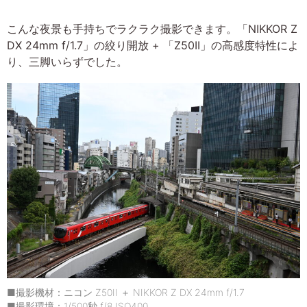
こんな夜景も手持ちでラクラク撮影できます。「NIKKOR Z
DX 24mm f/1.7」の絞り開放 + 「Z50II」の高感度特性によ
り、三脚いらずでした。
■撮影機材：ニコン Z50II ＋ NIKKOR Z DX 24mm f/1.7
■撮影環境：1/500秒 f/8 ISO400