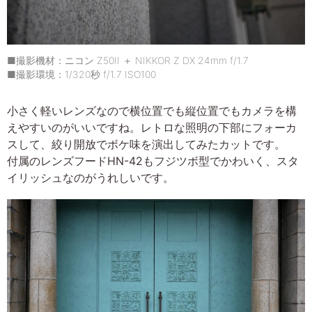
■撮影機材：ニコン Z50II ＋ NIKKOR Z DX 24mm f/1.7
■撮影環境：1/320秒 f/1.7 ISO100
小さく軽いレンズなので横位置でも縦位置でもカメラを構
えやすいのがいいですね。レトロな照明の下部にフォーカ
スして、絞り開放でボケ味を演出してみたカットです。
付属のレンズフードHN-42もフジツボ型でかわいく、スタ
イリッシュなのがうれしいです。