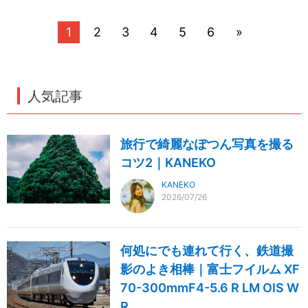
1
2
3
4
5
6
»
人気記事
旅行で綺麗なぽつん写真を撮る
コツ2｜KANEKO
KANEKO
2026/07/26
何処にでも連れて行く、鉄道撮
影のよき相棒｜富士フイルム XF
70-300mmF4-5.6 R LM OIS W
R