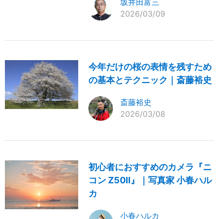
坂井田富三
2026/03/09
今年だけの桜の表情を残すため
の基本とテクニック｜斎藤裕史
斎藤裕史
2026/03/08
初心者におすすめのカメラ『ニ
コン Z50II』｜写真家 小春ハル
カ
小春ハルカ