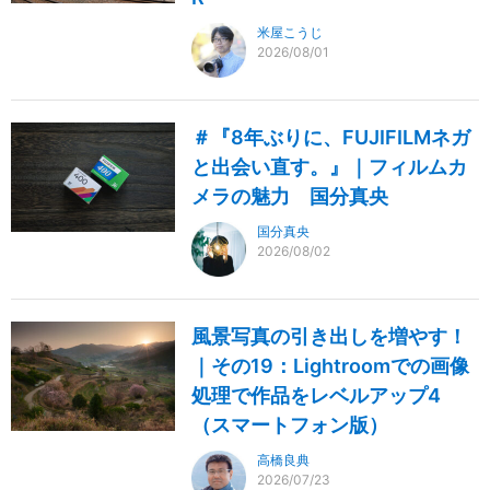
米屋こうじ
2026/08/01
＃『8年ぶりに、FUJIFILMネガ
と出会い直す。』｜フィルムカ
メラの魅力 国分真央
国分真央
2026/08/02
風景写真の引き出しを増やす！
｜その19：Lightroomでの画像
処理で作品をレベルアップ4
（スマートフォン版）
高橋良典
2026/07/23