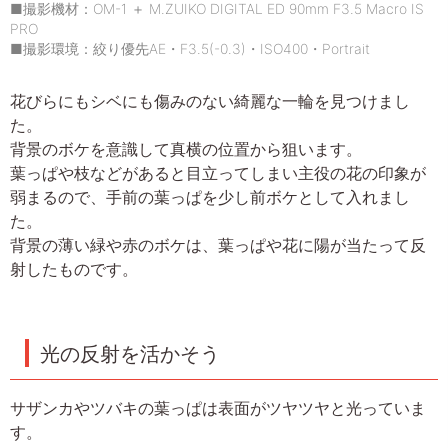
■撮影機材：OM-1 ＋ M.ZUIKO DIGITAL ED 90mm F3.5 Macro IS
PRO
■撮影環境：絞り優先AE・F3.5(-0.3)・ISO400・Portrait
花びらにもシベにも傷みのない綺麗な一輪を見つけまし
た。
背景のボケを意識して真横の位置から狙います。
葉っぱや枝などがあると目立ってしまい主役の花の印象が
弱まるので、手前の葉っぱを少し前ボケとして入れまし
た。
背景の薄い緑や赤のボケは、葉っぱや花に陽が当たって反
射したものです。
光の反射を活かそう
サザンカやツバキの葉っぱは表面がツヤツヤと光っていま
す。