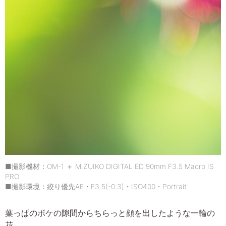
■撮影機材：OM-1 ＋ M.ZUIKO DIGITAL ED 90mm F3.5 Macro IS
PRO
■撮影環境：絞り優先AE・F3.5(-0.3)・ISO400・Portrait
葉っぱのボケの隙間からちらっと顔を出したような一輪の
花。