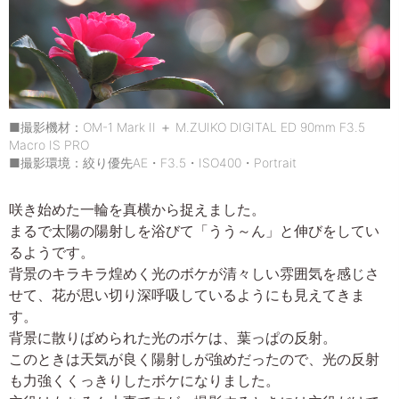
■撮影機材：OM-1 Mark II ＋ M.ZUIKO DIGITAL ED 90mm F3.5
Macro IS PRO
■撮影環境：絞り優先AE・F3.5・ISO400・Portrait
咲き始めた一輪を真横から捉えました。
まるで太陽の陽射しを浴びて「うう～ん」と伸びをしてい
るようです。
背景のキラキラ煌めく光のボケが清々しい雰囲気を感じさ
せて、花が思い切り深呼吸しているようにも見えてきま
す。
背景に散りばめられた光のボケは、葉っぱの反射。
このときは天気が良く陽射しが強めだったので、光の反射
も力強くくっきりしたボケになりました。