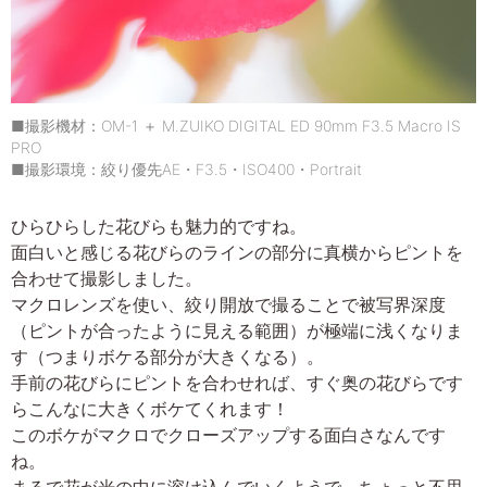
■撮影機材：OM-1 ＋ M.ZUIKO DIGITAL ED 90mm F3.5 Macro IS
PRO
■撮影環境：絞り優先AE・F3.5・ISO400・Portrait
ひらひらした花びらも魅力的ですね。
面白いと感じる花びらのラインの部分に真横からピントを
合わせて撮影しました。
マクロレンズを使い、絞り開放で撮ることで被写界深度
（ピントが合ったように見える範囲）が極端に浅くなりま
す（つまりボケる部分が大きくなる）。
手前の花びらにピントを合わせれば、すぐ奥の花びらです
らこんなに大きくボケてくれます！
このボケがマクロでクローズアップする面白さなんです
ね。
まるで花が光の中に溶け込んでいくようで、ちょっと不思