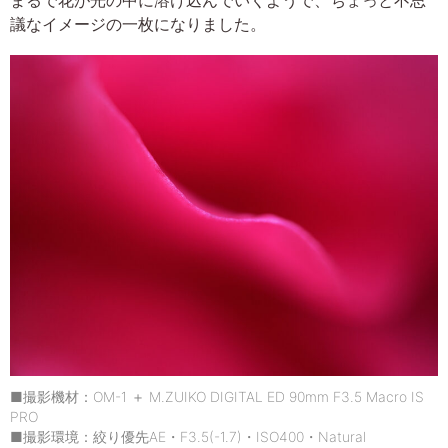
議なイメージの一枚になりました。
■撮影機材：OM-1 ＋ M.ZUIKO DIGITAL ED 90mm F3.5 Macro IS
PRO
■撮影環境：絞り優先AE・F3.5(-1.7)・ISO400・Natural