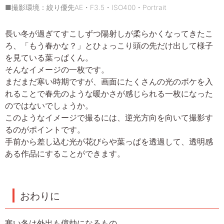
■撮影環境：絞り優先AE・F3.5・ISO400・Portrait
長い冬が過ぎてすこしずつ陽射しが柔らかくなってきたこ
ろ、「もう春かな？」とひょっこり頭の先だけ出して様子
を見ている葉っぱくん。
そんなイメージの一枚です。
まだまだ寒い時期ですが、画面にたくさんの光のボケを入
れることで春先のような暖かさが感じられる一枚になった
のではないでしょうか。
このようなイメージで撮るには、逆光方向を向いて撮影す
るのがポイントです。
手前から差し込む光が花びらや葉っぱを透過して、透明感
ある作品にすることができます。
おわりに
寒い冬は外出も億劫になるもの。