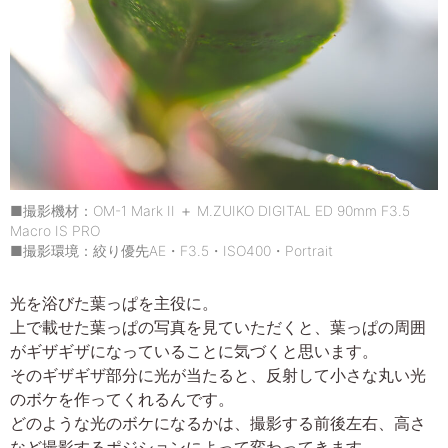
■撮影機材：OM-1 Mark II ＋ M.ZUIKO DIGITAL ED 90mm F3.5
Macro IS PRO
■撮影環境：絞り優先AE・F3.5・ISO400・Portrait
光を浴びた葉っぱを主役に。
上で載せた葉っぱの写真を見ていただくと、葉っぱの周囲
がギザギザになっていることに気づくと思います。
そのギザギザ部分に光が当たると、反射して小さな丸い光
のボケを作ってくれるんです。
どのような光のボケになるかは、撮影する前後左右、高さ
など撮影するポジションによって変わってきます。