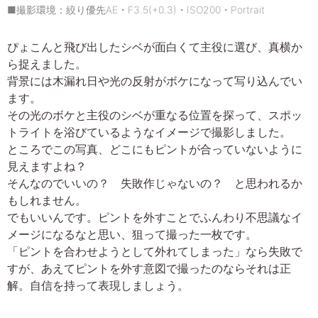
■撮影環境：絞り優先AE・F3.5(+0.3)・ISO200・Portrait
ぴょこんと飛び出したシベが面白くて主役に選び、真横か
ら捉えました。
背景には木漏れ日や光の反射がボケになって写り込んでい
ます。
その光のボケと主役のシベが重なる位置を探って、スポッ
トライトを浴びているようなイメージで撮影しました。
ところでこの写真、どこにもピントが合っていないように
見えますよね？
そんなのでいいの？ 失敗作じゃないの？ と思われるか
もしれません。
でもいいんです。ピントを外すことでふんわり不思議なイ
メージになるなと思い、狙って撮った一枚です。
「ピントを合わせようとして外れてしまった」なら失敗で
すが、あえてピントを外す意図で撮ったのならそれは正
解。自信を持って表現しましょう。