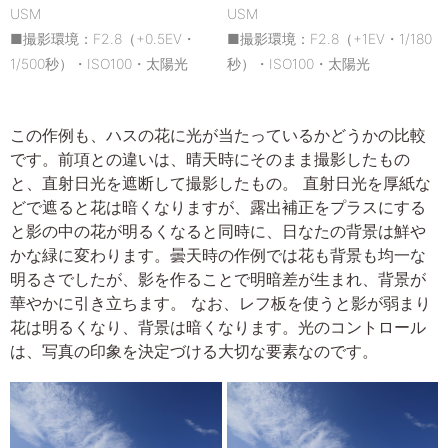
USM
USM
■撮影環境：F2.8（+0.5EV・
■撮影環境：F2.8（+1EV・1/180
1/500秒）・ISO100・太陽光
秒）・ISO100・太陽光
この作例も、ハスの花に光が当たっているかどうかの比較
です。前項との違いは、晴天時にそのまま撮影したもの
と、直射日光を遮断して撮影したもの。 直射日光を厚紙な
どで遮ると花は暗くなりますが、露出補正をプラスにする
と影の中の花が明るくなると同時に、日なたの背景は鮮や
かな緑に変わります。曇天時の作例では花も背景も均一な
明るさでしたが、影を作ることで明暗差が生まれ、背景が
華やかに引き立ちます。 なお、レフ板を使うと影が弱まり
花は明るくなり、背景は暗くなります。光のコントロール
は、写真の印象を決定づける大切な要素なのです。