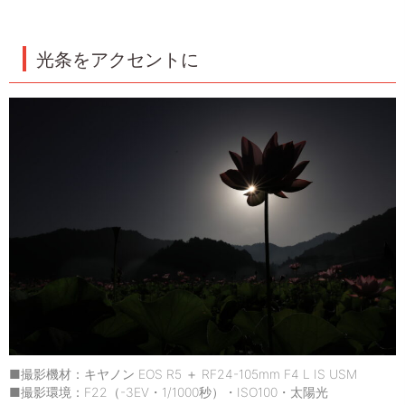
光条をアクセントに
■撮影機材：キヤノン EOS R5 ＋ RF24-105mm F4 L IS USM
■撮影環境：F22（-3EV・1/1000秒）・ISO100・太陽光