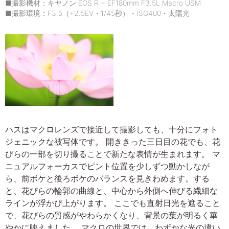
■撮影機材：キヤノン EOS R + EF180mm F3.5L Macro USM
■撮影環境：F3.5（+2.5EV・1/45秒）・ISO400・太陽光
ハスはマクロレンズで接近して撮影しても、十分にフォト
ジェニックな被写体です。 開ききった三日目の花でも、花
びらの一部を切り撮ることで新たな表情が生まれます。 マ
ニュアルフォーカスでピント位置を少しずつ動かしなが
ら、前ボケと後ろボケのバランスを見きわめます。する
と、花びらの輪郭の曲線と、中心から外側へ伸びる繊細な
ラインが浮かび上がります。 ここでも直射日光を遮ること
で、花びらの質感がやわらかくなり、背景の葉が明るく華
やかに映えました。 マクロの世界では、わずかな光の違い