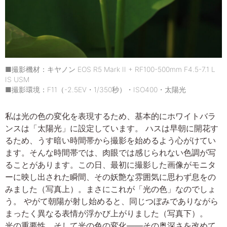
■撮影機材：キヤノン EOS R5 Mark II + RF100-500mm F4.5-7.1 L
IS USM
■撮影環境：F11（-2.5EV・1/350秒）・ISO400・太陽光
私は光の色の変化を表現するため、基本的にホワイトバラ
ンスは「太陽光」に設定しています。 ハスは早朝に開花す
るため、うす暗い時間帯から撮影を始めるよう心がけてい
ます。そんな時間帯では、肉眼では感じられない色調が写
ることがあります。この日、最初に撮影した画像がモニタ
ーに映し出された瞬間、その妖艶な雰囲気に思わず息をの
みました（写真上）。まさにこれが「光の色」なのでしょ
う。 やがて朝陽が射し始めると、同じつぼみでありながら
まったく異なる表情が浮かび上がりました（写真下）。
光の重要性、そして光の色の変化――その奥深さを改めて