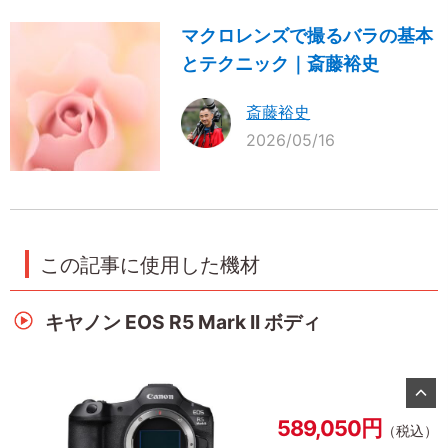
マクロレンズで撮るバラの基本
とテクニック｜斎藤裕史
斎藤裕史
2026/05/16
この記事に使用した機材
キヤノン EOS R5 Mark II ボディ
589,050円
（税込）