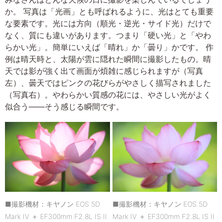
か。 写真は「光画」とも呼ばれるように、光はとても重要
な要素です。光には方向（順光・逆光・サイド光）だけで
なく、質にも違いがあります。つまり「硬い光」と「やわ
らかい光」。簡単にいえば「晴れ」か「曇り」かです。 作
例は晴天時と、太陽が雲に隠れた瞬間に撮影したもの。晴
天では影が強く出て画面が煩雑に感じられますが（写真
左）、曇天ではピンクの花びらがやさしく描写されました
（写真右）。やわらかい質感の花には、やさしい光がよく
似合う――そう感じる瞬間です。
■撮影機材：キヤノン EOS 5D
■撮影機材：キヤノン EOS 5D
Mark IV ＋ EF300mm F2.8L IS II
Mark IV ＋ EF300mm F2.8L IS II