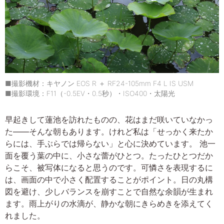
■撮影機材：キヤノン EOS R ＋ RF24-105mm F4 L IS USM
■撮影環境：F11（-0.5EV・0.5秒）・ISO400・太陽光
早起きして蓮池を訪れたものの、花はまだ咲いていなかっ
た――そんな朝もあります。けれど私は「せっかく来たか
らには、手ぶらでは帰らない」と心に決めています。 池一
面を覆う葉の中に、小さな蕾がひとつ。たったひとつだか
らこそ、被写体になると思うのです。可憐さを表現するに
は、画面の中で小さく配置することがポイント。日の丸構
図を避け、少しバランスを崩すことで自然な余韻が生まれ
ます。雨上がりの水滴が、静かな朝にきらめきを添えてく
れました。