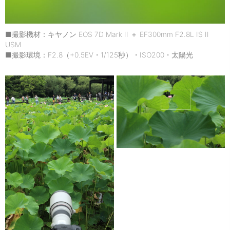
■撮影機材：キヤノン EOS 7D Mark II ＋ EF300mm F2.8L IS II
USM
■撮影環境：F2.8（+0.5EV・1/125秒）・ISO200・太陽光