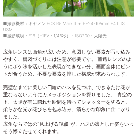
■撮影機材：キヤノン EOS R5 Mark II ＋ RF24-105mm F4 L IS
USM
■撮影環境：F16（+1EV・1/45秒）・ISO200・太陽光
広角レンズは画角が広いため、意図しない要素が写り込み
やすく、構図づくりには注意が必要です。 望遠レンズのよ
うにボケ味を活かした表現ができない分、画面全体にピン
トが合うため、不要な要素を排した構成が求められます。
完璧なまでに美しい四輪のハスを見つけ、できるだけ花が
重ならないようにカメラポジションを探りました。 青空の
下、太陽が雲に隠れた瞬間を待ってシャッターを切ると、
柔らかな光が花びらを包み込み、清らかな印象に仕上がり
ました。
広角ならではの“見上げる視点”が、ハスの凛とした姿をいっ
そう際立たせてくれます。