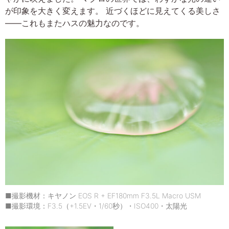
が印象を大きく変えます。 近づくほどに見えてくる美しさ
――これもまたハスの魅力なのです。
■撮影機材：キヤノン EOS R + EF180mm F3.5L Macro USM
■撮影環境：F3.5（+1.5EV・1/60秒）・ISO400・太陽光