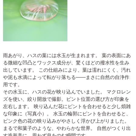
雨あがり、ハスの葉には水玉が生まれます。 葉の表面にあ
る微細な凹凸とワックス成分が、驚くほどの撥水性を生み
出しています。 この仕組みにより、葉は濡れにくく、汚れ
や泥も水滴によって転がり落ちる――まさに自然の自浄作
用です。
その水玉に、ハスの花が映り込んでいました。 マクロレン
ズを使い、絞り開放で撮影。ピント位置の選び方が印象を
左右します。 映り込んだ花にピントを合わせると少し煩雑
な印象に（写真小）。 水玉の輪郭にピントを合わせると、
ピンク色の花の映り込みがやさしく浮かび上がりました。
まるで和菓子のような、やわらかな世界。 自然がつくり出
す造形美に、思わず息をのむ瞬間です。