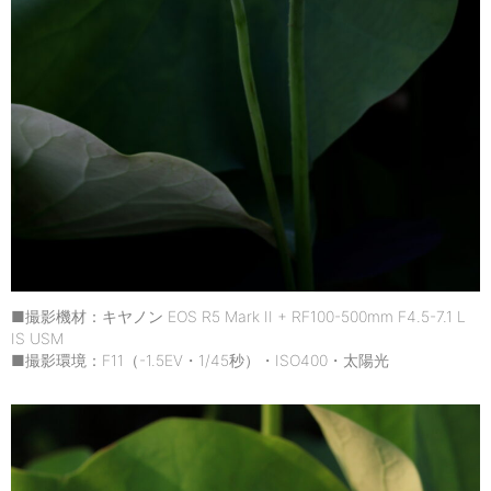
■撮影機材：キヤノン EOS R5 Mark II + RF100-500mm F4.5-7.1 L
IS USM
■撮影環境：F11（-1.5EV・1/45秒）・ISO400・太陽光