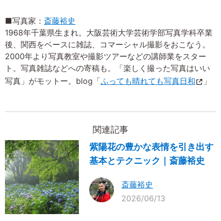
■写真家：
斎藤裕史
1968年千葉県生まれ。大阪芸術大学芸術学部写真学科卒業
後、関西をベースに雑誌、コマーシャル撮影をおこなう。
2000年より写真教室や撮影ツアーなどの講師業をスター
ト。写真雑誌などへの寄稿も。「楽しく撮った写真はいい
写真」がモットー。blog「
ふっても晴れても写真日和
」
関連記事
紫陽花の豊かな表情を引き出す
基本とテクニック｜斎藤裕史
斎藤裕史
2026/06/13