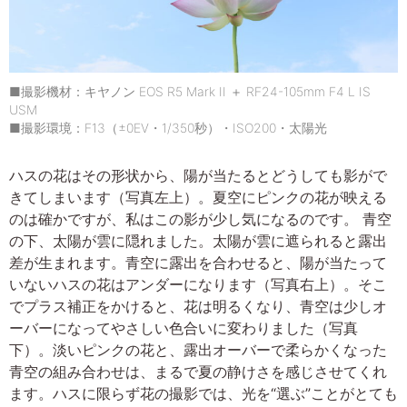
■撮影機材：キヤノン EOS R5 Mark II ＋ RF24-105mm F4 L IS
USM
■撮影環境：F13（±0EV・1/350秒）・ISO200・太陽光
ハスの花はその形状から、陽が当たるとどうしても影がで
きてしまいます（写真左上）。夏空にピンクの花が映える
のは確かですが、私はこの影が少し気になるのです。 青空
の下、太陽が雲に隠れました。太陽が雲に遮られると露出
差が生まれます。青空に露出を合わせると、陽が当たって
いないハスの花はアンダーになります（写真右上）。そこ
でプラス補正をかけると、花は明るくなり、青空は少しオ
ーバーになってやさしい色合いに変わりました（写真
下）。淡いピンクの花と、露出オーバーで柔らかくなった
青空の組み合わせは、まるで夏の静けさを感じさせてくれ
ます。ハスに限らず花の撮影では、光を“選ぶ”ことがとても