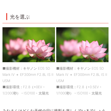
光を選ぶ
■撮影機材：キヤノン EOS 5D
■撮影機材：キヤノン EOS 5D
Mark IV ＋ EF300mm F2.8L IS II
Mark IV ＋ EF300mm F2.8L IS II
USM
USM
■撮影環境：F2.8（±0EV・
■撮影環境：F2.8（+0.5EV・
1/2000秒）・ISO100・太陽光
1/1000秒）・ISO100・太陽光
みなさんはどんな天候の日に撮影を楽しんでいるでしょう