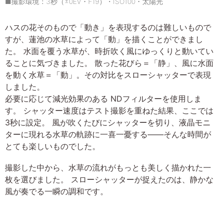
■撮影環境：3秒（±0EV・F19）・ISO100・太陽光
ハスの花そのもので「動き」を表現するのは難しいもので
すが、蓮池の水草によって「動」を描くことができまし
た。 水面を覆う水草が、時折吹く風にゆっくりと動いてい
ることに気づきました。 散った花びら＝「静」、風に水面
を動く水草＝「動」。その対比をスローシャッターで表現
しました。
必要に応じて減光効果のある NDフィルターを使用しま
す。 シャッター速度はテスト撮影を重ねた結果、ここでは
3秒に設定。 風が吹くたびにシャッターを切り、液晶モニ
ターに現れる水草の軌跡に一喜一憂する――そんな時間が
とても楽しいものでした。
撮影した中から、水草の流れがもっとも美しく描かれた一
枚を選びました。 スローシャッターが捉えたのは、静かな
風が奏でる一瞬の調和です。