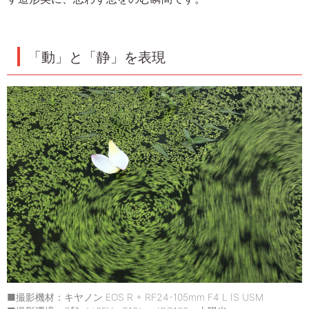
「動」と「静」を表現
■撮影機材：キヤノン EOS R + RF24-105mm F4 L IS USM