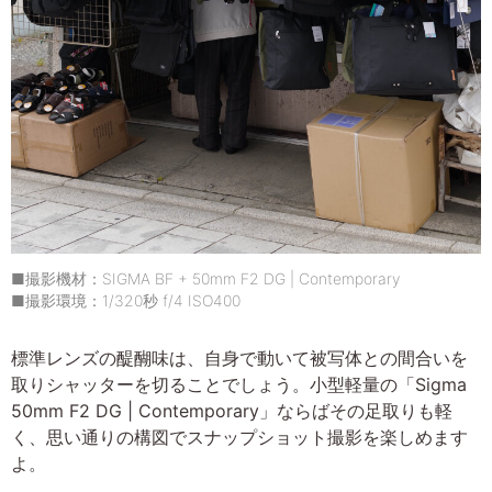
■撮影機材：SIGMA BF + 50mm F2 DG | Contemporary
■撮影環境：1/320秒 f/4 ISO400
標準レンズの醍醐味は、自身で動いて被写体との間合いを
取りシャッターを切ることでしょう。小型軽量の「Sigma
50mm F2 DG | Contemporary」ならばその足取りも軽
く、思い通りの構図でスナップショット撮影を楽しめます
よ。