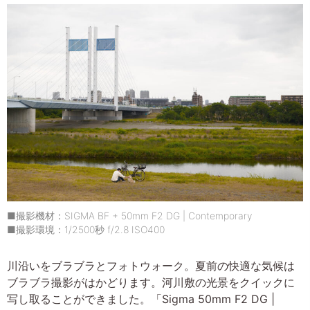
■撮影機材：SIGMA BF + 50mm F2 DG | Contemporary
■撮影環境：1/2500秒 f/2.8 ISO400
川沿いをブラブラとフォトウォーク。夏前の快適な気候は
ブラブラ撮影がはかどります。河川敷の光景をクイックに
写し取ることができました。「Sigma 50mm F2 DG |