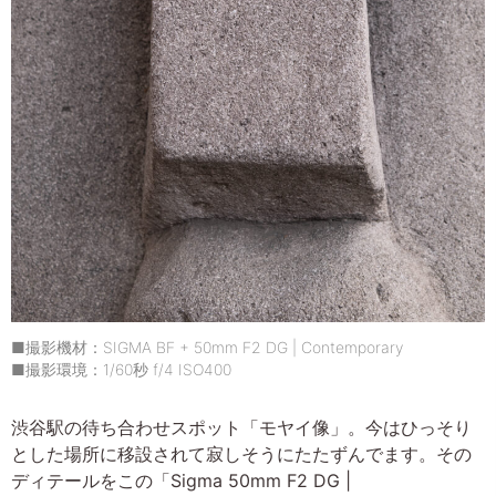
■撮影機材：SIGMA BF + 50mm F2 DG | Contemporary
■撮影環境：1/60秒 f/4 ISO400
渋谷駅の待ち合わせスポット「モヤイ像」。今はひっそり
とした場所に移設されて寂しそうにたたずんでます。その
ディテールをこの「Sigma 50mm F2 DG |