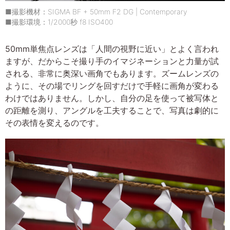
■撮影機材：SIGMA BF + 50mm F2 DG | Contemporary
■撮影環境：1/2000秒 f8 ISO400
50mm単焦点レンズは「人間の視野に近い」とよく言われ
ますが、だからこそ撮り手のイマジネーションと力量が試
される、非常に奥深い画角でもあります。ズームレンズの
ように、その場でリングを回すだけで手軽に画角が変わる
わけではありません。しかし、自分の足を使って被写体と
の距離を測り、アングルを工夫することで、写真は劇的に
その表情を変えるのです。