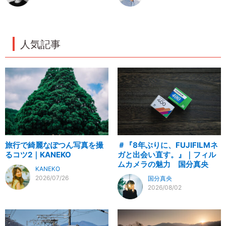
人気記事
旅行で綺麗なぽつん写真を撮
＃『8年ぶりに、FUJIFILMネ
るコツ2｜KANEKO
ガと出会い直す。』｜フィル
ムカメラの魅力 国分真央
KANEKO
2026/07/26
国分真央
2026/08/02