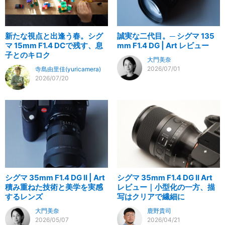
新たな視点と出逢う春。シグ
誠実な二代目。─ シグマ 135
マ 15mm F1.4 DCで残す、息
mm F1.4 DG | Art レビュー
子とのキロク
大門美奈
2026/07/01
寺島由里佳(yuricamera)
2026/07/20
シグマ 35mm F1.4 DG II | Art
シグマ 35mm F1.4 DG II Art
積み重ねた技術と美学を実感
レビュー｜小型化の一方、描
するレンズ
写はクリアで繊細に
大門美奈
鹿野貴司
2026/05/07
2026/04/21