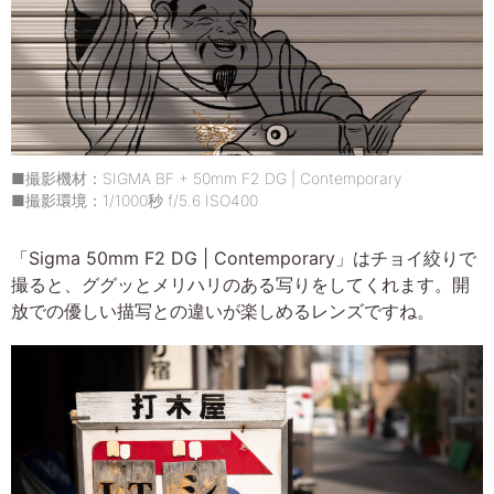
■撮影機材：SIGMA BF + 50mm F2 DG | Contemporary
■撮影環境：1/1000秒 f/5.6 ISO400
「Sigma 50mm F2 DG | Contemporary」はチョイ絞りで
撮ると、ググッとメリハリのある写りをしてくれます。開
放での優しい描写との違いが楽しめるレンズですね。