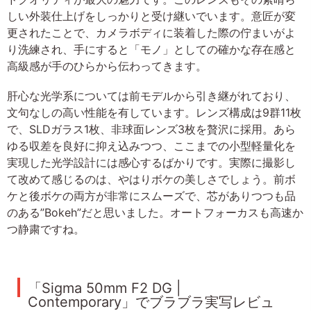
しい外装仕上げをしっかりと受け継いでいます。意匠が変
更されたことで、カメラボディに装着した際の佇まいがよ
り洗練され、手にすると「モノ」としての確かな存在感と
高級感が手のひらから伝わってきます。
肝心な光学系については前モデルから引き継がれており、
文句なしの高い性能を有しています。レンズ構成は9群11枚
で、SLDガラス1枚、非球面レンズ3枚を贅沢に採用。あら
ゆる収差を良好に抑え込みつつ、ここまでの小型軽量化を
実現した光学設計には感心するばかりです。実際に撮影し
て改めて感じるのは、やはりボケの美しさでしょう。前ボ
ケと後ボケの両方が非常にスムーズで、芯がありつつも品
のある”Bokeh”だと思いました。オートフォーカスも高速か
つ静粛ですね。
「Sigma 50mm F2 DG |
Contemporary」でブラブラ実写レビュ