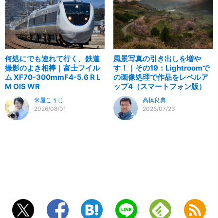
何処にでも連れて行く、鉄道
風景写真の引き出しを増や
撮影のよき相棒｜富士フイル
す！｜その19：Lightroomで
ム XF70-300mmF4-5.6 R L
の画像処理で作品をレベルア
M OIS WR
ップ4（スマートフォン版）
米屋こうじ
高橋良典
2026/08/01
2026/07/23