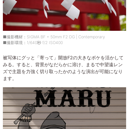
■撮影機材：SIGMA BF + 50mm F2 DG | Contemporary
■撮影環境：1/640秒 f/2 ISO400
被写体にグッと「寄って」開放F2の大きなボケを活かして
みる。すると、背景がなだらかに溶け、まるで中望遠レン
ズで主題を力強く切り取ったかのような演出が可能になり
ます。