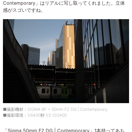
Contemporary」はリアルに写し取ってくれました。立体
感がスゴいですね。
■撮影機材：SIGMA BF + 50mm F2 DG | Contemporary
■撮影環境：1/6400秒 f/2 ISO400
「Sigma 50mm F2 DG | Contemporary」1本持ってあち