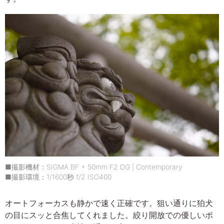
■撮影機材：SIGMA BF + 50mm F2 DG | Contemporary
■撮影環境：1/1600秒 f/2 ISO400
オートフォーカスも静かで速く正確です。狙い通りに狛犬
の目にスッと合焦してくれました。絞り開放での優しいボ