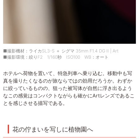
■撮影機材：ライカSL3-S ＋ シグマ 35mm F1.4 DG II | Art
■撮影環境：絞りF2 1/160秒 ISO100 WB：オート
ホテルへ荷物を置いて、特急列車へ乗り込む。移動中も写
真を撮りたくなるのが旅ならではの効用だろうか。わずか
に絞っているものの、狙った被写体が自然に浮き出るよう
なこの感覚はコンパクトながらも確かにArtレンズであるこ
とを感じさせる描写である。
花の佇まいを写しに植物園へ