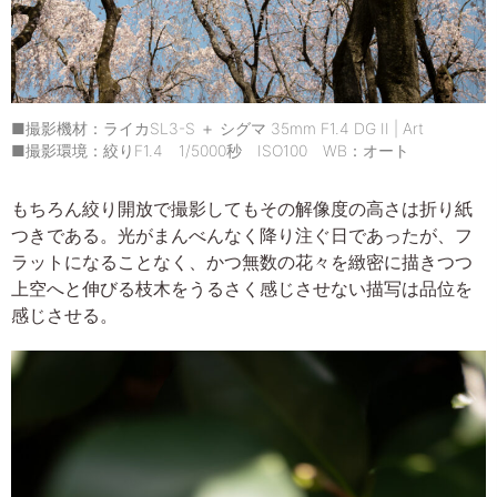
■撮影機材：ライカSL3-S ＋ シグマ 35mm F1.4 DG II | Art
■撮影環境：絞りF1.4 1/5000秒 ISO100 WB：オート
もちろん絞り開放で撮影してもその解像度の高さは折り紙
つきである。光がまんべんなく降り注ぐ日であったが、フ
ラットになることなく、かつ無数の花々を緻密に描きつつ
上空へと伸びる枝木をうるさく感じさせない描写は品位を
感じさせる。