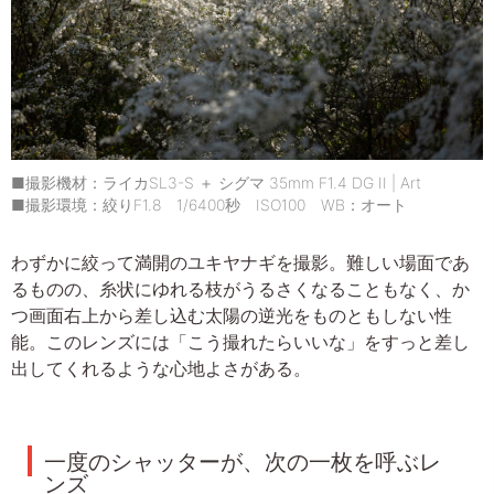
■撮影機材：ライカSL3-S ＋ シグマ 35mm F1.4 DG II | Art
■撮影環境：絞りF1.8 1/6400秒 ISO100 WB：オート
わずかに絞って満開のユキヤナギを撮影。難しい場面であ
るものの、糸状にゆれる枝がうるさくなることもなく、か
つ画面右上から差し込む太陽の逆光をものともしない性
能。このレンズには「こう撮れたらいいな」をすっと差し
出してくれるような心地よさがある。
一度のシャッターが、次の一枚を呼ぶレ
ンズ