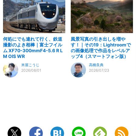
何処にでも連れて行く、鉄道
風景写真の引き出しを増や
撮影のよき相棒｜富士フイル
す！｜その19：Lightroomで
ム XF70-300mmF4-5.6 R L
の画像処理で作品をレベルア
M OIS WR
ップ4（スマートフォン版）
米屋こうじ
高橋良典
2026/08/01
2026/07/23