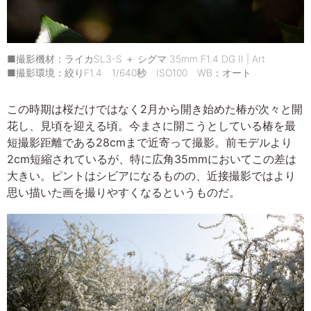
■撮影機材：ライカSL3-S ＋ シグマ 35mm F1.4 DG II | Art
■撮影環境：絞りF1.4 1/640秒 ISO100 WB：オート
この時期は桜だけではなく2月から開き始めた椿が次々と開
花し、見頃を迎える頃。今まさに開こうとしている椿を最
短撮影距離である28cmまで近寄って撮影。前モデルより
2cm短縮されているが、特に広角35mmにおいてこの差は
大きい。ピントはシビアになるものの、近接撮影ではより
思い描いた画を撮りやすくなるというものだ。