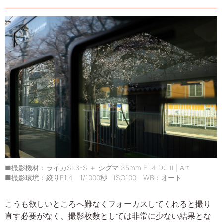
■撮影機材：ライカSL3-S ＋ シグマ 35mm F1.4 DG II | Art
■撮影環境：絞りF1.4 1/1000秒 ISO100 WB：オート
こうも欲しいところへ難なくフォーカスしてくれると撮り
直す必要がなく、撮影枚数としては非常に少ない結果とな