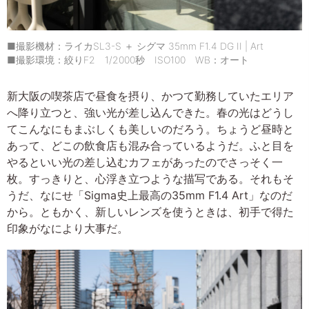
■撮影機材：ライカSL3-S ＋ シグマ 35mm F1.4 DG II | Art
■撮影環境：絞りF2 1/2000秒 ISO100 WB：オート
新大阪の喫茶店で昼食を摂り、かつて勤務していたエリア
へ降り立つと、強い光が差し込んできた。春の光はどうし
てこんなにもまぶしくも美しいのだろう。ちょうど昼時と
あって、どこの飲食店も混み合っているようだ。ふと目を
やるといい光の差し込むカフェがあったのでさっそく一
枚。すっきりと、心浮き立つような描写である。それもそ
うだ、なにせ「Sigma史上最高の35mm F1.4 Art」なのだ
から。ともかく、新しいレンズを使うときは、初手で得た
印象がなにより大事だ。