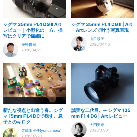
シグマ 35mm F1.4 DG II Art
シグマ 35mm F1.4 DG II | Art
レビュー｜小型化の一方、描
Artレンズで叶う写真表現
写はクリアで繊細に
山口規子
2026/04/16
鹿野貴司
2026/04/21
新たな視点と出逢う春。シグ
誠実な二代目。─ シグマ 135
マ 15mm F1.4 DCで残す、息
mm F1.4 DG | Art レビュー
子とのキロク
大門美奈
2026/07/01
寺島由里佳(yuricamera)
2026/07/20