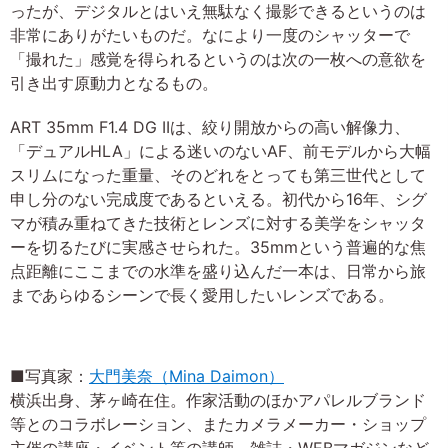
ったが、デジタルとはいえ無駄なく撮影できるというのは
非常にありがたいものだ。なにより一度のシャッターで
「撮れた」感覚を得られるというのは次の一枚への意欲を
引き出す原動力となるもの。
ART 35mm F1.4 DG IIは、絞り開放からの高い解像力、
「デュアルHLA」による迷いのないAF、前モデルから大幅
スリムになった重量、そのどれをとっても第三世代として
申し分のない完成度であるといえる。初代から16年、シグ
マが積み重ねてきた技術とレンズに対する美学をシャッタ
ーを切るたびに実感させられた。35mmという普遍的な焦
点距離にここまでの水準を盛り込んだ一本は、日常から旅
まであらゆるシーンで長く愛用したいレンズである。
■写真家：
大門美奈（Mina Daimon）
横浜出身、茅ヶ崎在住。作家活動のほかアパレルブランド
等とのコラボレーション、またカメラメーカー・ショップ