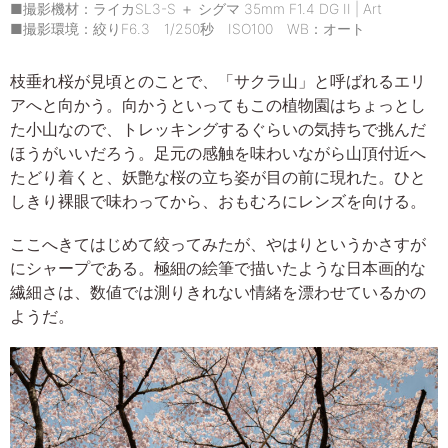
■撮影機材：ライカSL3-S ＋ シグマ 35mm F1.4 DG II | Art
■撮影環境：絞りF6.3 1/250秒 ISO100 WB：オート
枝垂れ桜が見頃とのことで、「サクラ山」と呼ばれるエリ
アへと向かう。向かうといってもこの植物園はちょっとし
た小山なので、トレッキングするぐらいの気持ちで挑んだ
ほうがいいだろう。足元の感触を味わいながら山頂付近へ
たどり着くと、妖艶な桜の立ち姿が目の前に現れた。ひと
しきり裸眼で味わってから、おもむろにレンズを向ける。
ここへきてはじめて絞ってみたが、やはりというかさすが
にシャープである。極細の絵筆で描いたような日本画的な
繊細さは、数値では測りきれない情緒を漂わせているかの
ようだ。