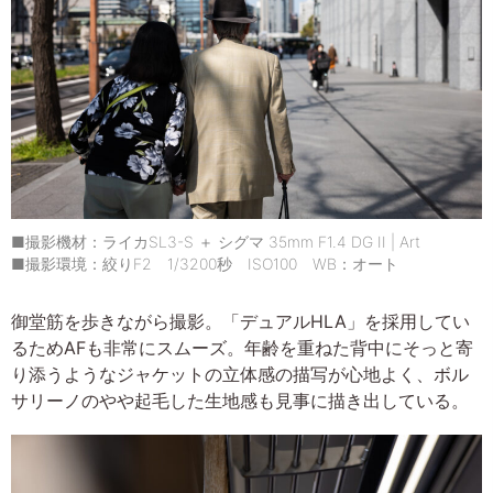
■撮影機材：ライカSL3-S ＋ シグマ 35mm F1.4 DG II | Art
■撮影環境：絞りF2 1/3200秒 ISO100 WB：オート
御堂筋を歩きながら撮影。「デュアルHLA」を採用してい
るためAFも非常にスムーズ。年齢を重ねた背中にそっと寄
り添うようなジャケットの立体感の描写が心地よく、ボル
サリーノのやや起毛した生地感も見事に描き出している。