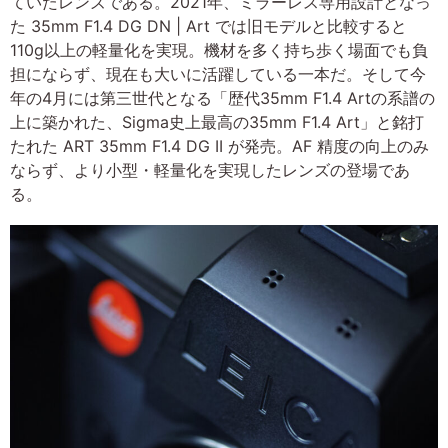
ていたレンズである。2021年、ミラーレス専用設計となっ
た 35mm F1.4 DG DN | Art では旧モデルと比較すると
110g以上の軽量化を実現。機材を多く持ち歩く場面でも負
担にならず、現在も大いに活躍している一本だ。そして今
年の4月には第三世代となる「歴代35mm F1.4 Artの系譜の
上に築かれた、Sigma史上最高の35mm F1.4 Art」と銘打
たれた ART 35mm F1.4 DG II が発売。AF 精度の向上のみ
ならず、より小型・軽量化を実現したレンズの登場であ
る。