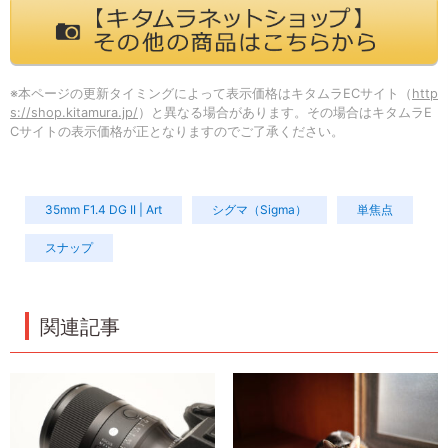
※本ページの更新タイミングによって表示価格はキタムラECサイト（
http
s://shop.kitamura.jp/
）と異なる場合があります。その場合はキタムラE
Cサイトの表示価格が正となりますのでご了承ください。
35mm F1.4 DG II | Art
シグマ（Sigma）
単焦点
スナップ
関連記事