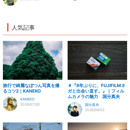
人気記事
旅行で綺麗なぽつん写真を撮
＃『8年ぶりに、FUJIFILMネ
るコツ2｜KANEKO
ガと出会い直す。』｜フィル
ムカメラの魅力 国分真央
KANEKO
2026/07/26
国分真央
2026/08/02