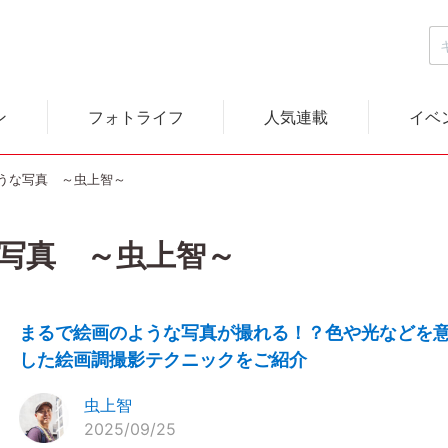
ン
フォトライフ
人気連載
イベ
うな写真 ～虫上智～
写真 ～虫上智～
まるで絵画のような写真が撮れる！？色や光などを
した絵画調撮影テクニックをご紹介
虫上智
2025/09/25