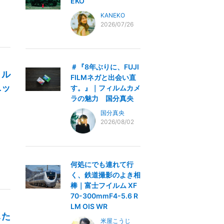
EKO
KANEKO
2026/07/26
＃『8年ぶりに、FUJI
トル
FILMネガと出会い直
ニッ
す。』｜フィルムカメ
ラの魅力 国分真央
国分真央
2026/08/02
何処にでも連れて行
く、鉄道撮影のよき相
棒｜富士フイルム XF
70-300mmF4-5.6 R
LM OIS WR
した
米屋こうじ