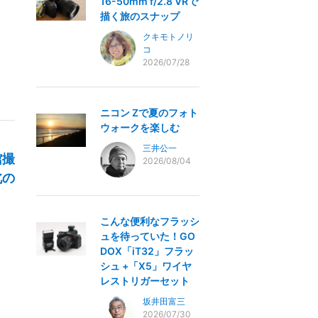
16-50mm f/2.8 VRで
描く旅のスナップ
クキモトノリ
コ
2026/07/28
ニコン Zで夏のフォト
ウォークを楽しむ
三井公一
館撮
2026/08/04
北の
こんな便利なフラッシ
ュを待っていた！GO
DOX「iT32」フラッ
シュ +「X5」ワイヤ
レストリガーセット
坂井田富三
2026/07/30