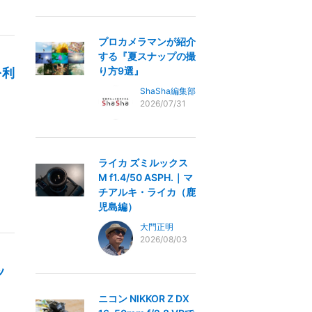
プロカメラマンが紹介
する『夏スナップの撮
り方9選』
を利
ShaSha編集部
2026/07/31
ライカ ズミルックス
M f1.4/50 ASPH.｜マ
チアルキ・ライカ（鹿
児島編）
大門正明
2026/08/03
ッ
ニコン NIKKOR Z DX