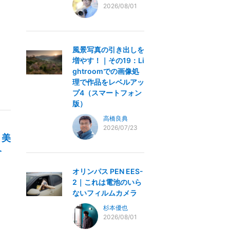
2026/08/01
風景写真の引き出しを
増やす！｜その19：Li
ghtroomでの画像処
理で作品をレベルアッ
プ4（スマートフォン
版）
高橋良典
2026/07/23
？美
介
オリンパス PEN EES-
2｜これは電池のいら
ないフィルムカメラ
杉本優也
2026/08/01