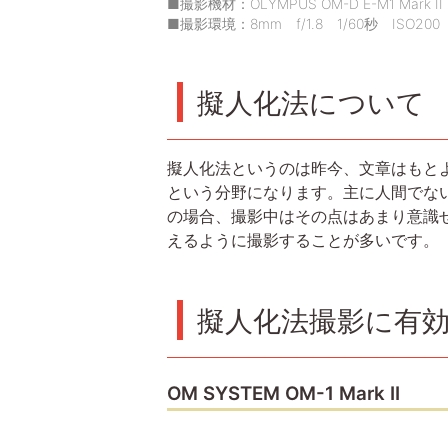
■撮影機材：OLYMPUS OM-D E-M1 Mark II ＋ M
■撮影環境：8mm f/1.8 1/60秒 ISO200
擬人化法について
擬人化法というのは昨今、文章はもと
という分野になります。主に人間でな
の場合、撮影中はその点はあまり意識
えるように撮影することが多いです。
擬人化法撮影に有
OM SYSTEM OM-1 Mark II