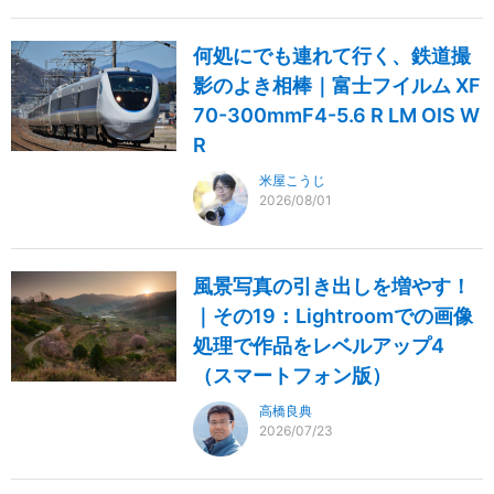
何処にでも連れて行く、鉄道撮
影のよき相棒｜富士フイルム XF
70-300mmF4-5.6 R LM OIS W
R
米屋こうじ
2026/08/01
風景写真の引き出しを増やす！
｜その19：Lightroomでの画像
処理で作品をレベルアップ4
（スマートフォン版）
高橋良典
2026/07/23