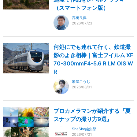
（スマートフォン版）
高橋良典
2026/07/23
何処にでも連れて行く、鉄道撮
影のよき相棒｜富士フイルム XF
70-300mmF4-5.6 R LM OIS W
R
米屋こうじ
2026/08/01
プロカメラマンが紹介する『夏
スナップの撮り方9選』
ShaSha編集部
2026/07/31