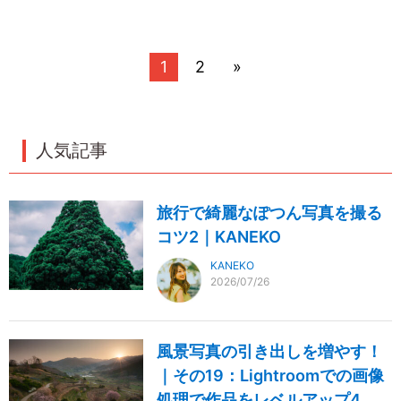
1
2
»
人気記事
旅行で綺麗なぽつん写真を撮る
コツ2｜KANEKO
KANEKO
2026/07/26
風景写真の引き出しを増やす！
｜その19：Lightroomでの画像
処理で作品をレベルアップ4