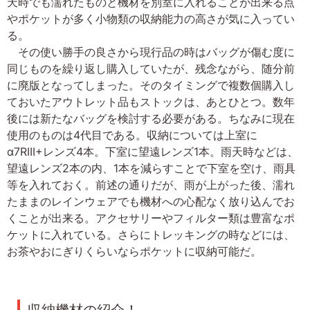
天時でも濡れたものと機材を別室に入れることが出来る点
やポケットが多く小物類の収納能力の高さが気に入ってい
る。
その使い勝手の良さから現行品の時はバッグが傷む度に
同じものを繰り返し購入していたが、残念ながら、随分前
に廃版となってしまった。そのタイミングで複数個購入し
ておいたアウトレット品もストックは、あとひとつ。数年
後には新たなバッグを検討する必要がある。ちなみに現在
使用のものは4代目である。収納については上室に
α7RIII+レンズ4本。下室に望遠レンズ1本。雨天時などは、
望遠レンズ2本の内、1本を減らすことで下室を空け、雨具
等を入れておく。前述の通りだが、雨が上がった後、濡れ
たままのレインウェアでも機材への心配なく放り込んでお
くことが出来る。アクセサリーやフィルター類は豊富なポ
ケットに入れている。さらにトレッキングの時などには、
お茶やおにぎりくらいならポケットに収納可能だ。