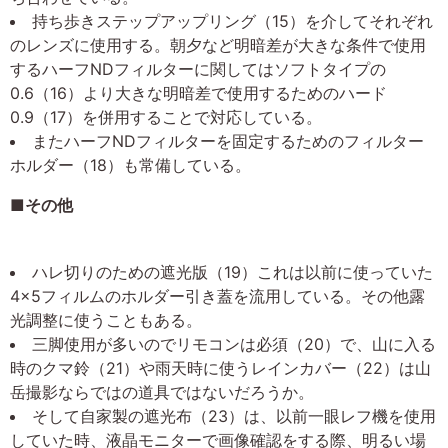
持ち歩きステップアップリング（15）を介してそれぞれ
のレンズに使用する。朝夕など明暗差が大きな条件で使用
するハーフNDフィルターに関してはソフトタイプの
0.6（16）より大きな明暗差で使用するためのハード
0.9（17）を併用することで対応している。
またハーフNDフィルターを固定するためのフィルター
ホルダー（18）も常備している。
■その他
ハレ切りのための遮光版（19）これは以前に使っていた
4×5フィルムのホルダー引き蓋を流用している。その他露
光調整に使うこともある。
三脚使用が多いのでリモコンは必須（20）で、山に入る
時のクマ鈴（21）や雨天時に使うレインカバー（22）は山
岳撮影ならではの道具ではないだろうか。
そして自家製の遮光布（23）は、以前一眼レフ機を使用
していた時、液晶モニターで画像確認をする際、明るい場