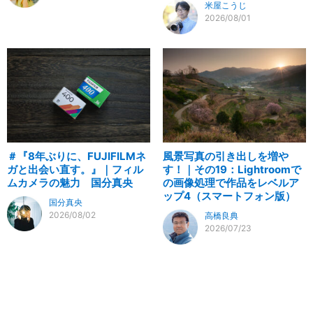
米屋こうじ
2026/08/01
＃『8年ぶりに、FUJIFILMネ
風景写真の引き出しを増や
ガと出会い直す。』｜フィル
す！｜その19：Lightroomで
ムカメラの魅力 国分真央
の画像処理で作品をレベルア
ップ4（スマートフォン版）
国分真央
2026/08/02
高橋良典
2026/07/23