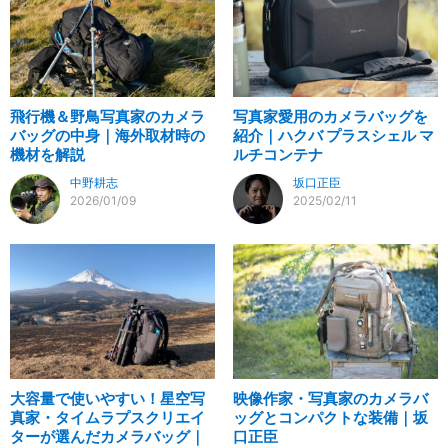
飛行機＆野鳥写真家のカメラ
写真家愛用のカメラバッグを
バッグの中身｜海外取材時の
紹介｜ハクバ プラスシェル マ
機材を解説
ルチコンテナ
中野耕志
坂口正臣
2026/01/09
2025/02/11
大容量で使いやすい！星空写
映像作家・写真家のカメラバ
真家・タイムラプスクリエイ
ッグとコンパクトな装備｜坂
ターが選んだカメラバッグ｜
口正臣