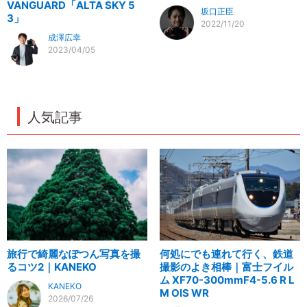
VANGUARD「ALTA SKY 5
坂口正臣
3」
2022/11/20
成澤広幸
2023/04/05
人気記事
旅行で綺麗なぽつん写真を撮
何処にでも連れて行く、鉄道
るコツ2｜KANEKO
撮影のよき相棒｜富士フイル
ム XF70-300mmF4-5.6 R L
KANEKO
M OIS WR
2026/07/26