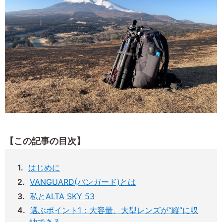
【この記事の目次】
はじめに
VANGUARD(バンガード)とは
私とALTA SKY 53
選ぶポイント1：大容量、大型レンズが“縦”に収