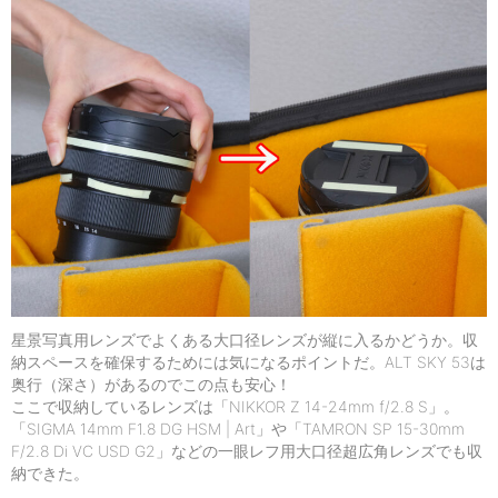
星景写真用レンズでよくある大口径レンズが縦に入るかどうか。収
納スペースを確保するためには気になるポイントだ。ALT SKY 53は
奥行（深さ）があるのでこの点も安心！
ここで収納しているレンズは「NIKKOR Z 14-24mm f/2.8 S」。
「SIGMA 14mm F1.8 DG HSM | Art」や「TAMRON SP 15-30mm
F/2.8 Di VC USD G2」などの一眼レフ用大口径超広角レンズでも収
納できた。