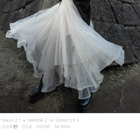
on Z f ＋ NIKKOR Z 14-30mm f/4 S
200秒 f/5.6 ISO100 14.5mm