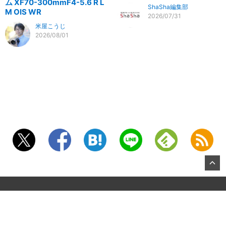
ム XF70-300mmF4-5.6 R L
ShaSha編集部
M OIS WR
2026/07/31
米屋こうじ
2026/08/01
©2026, KITAMURA Co., Ltd.
About US
お問合せ
All Rights Reserved.