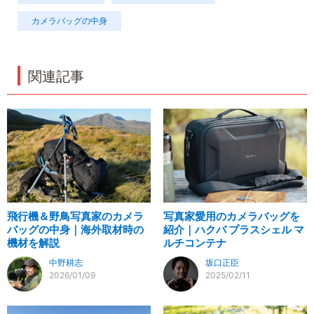
カメラバッグの中身
関連記事
飛行機＆野鳥写真家のカメラ
写真家愛用のカメラバッグを
バッグの中身｜海外取材時の
紹介｜ハクバ プラスシェル マ
機材を解説
ルチコンテナ
中野耕志
坂口正臣
2026/01/09
2025/02/11