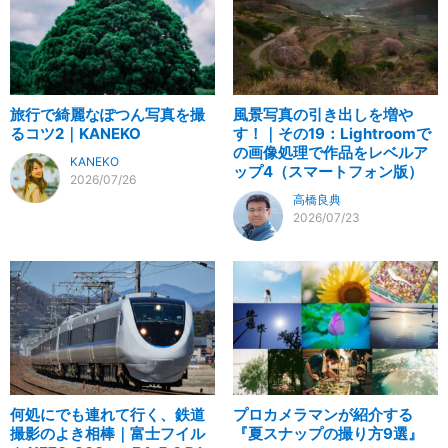
旅行で綺麗なぽつん写真を撮
風景写真の引き出しを増や
るコツ2｜KANEKO
す！｜その19：Lightroomで
の画像処理で作品をレベルア
KANEKO
ップ4（スマートフォン版）
2026/07/26
高橋良典
2026/07/23
何処にでも連れて行く、鉄道
プロカメラマンが紹介する
撮影のよき相棒｜富士フイル
『夏スナップの撮り方9選』