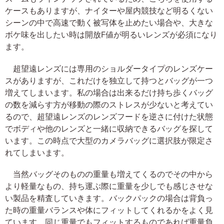
ケースもありますが、ナイターや屋内競技など明るくない
シーンの中で高速で動く被写体を止めたい場合や、大きな
ボケ味を出したい時は開放F値が明るいレンズが必須になり
ます。
超望遠レンズには専用のショルダータイプのレンズケー
スがありますが、これだけを独立して持つとバッグが一つ
増えてしまいます。私の場合は出来るだけ持ち歩くバッグ
の数を減らす方が移動の際のストレスが少ないと考えてい
るので、超望遠レンズのレンズフードを逆さに付けた状態
でボディや他のレンズと一緒に収納できるバッグを探して
います。この時点で大型のカメラバッグに選択肢が限定さ
れてしまいます。
当然バッグそのものの重量も増えてくるのでその中から
より軽量なもの、持ち運ぶ際に重量を少しでも感じさせな
い製品を精査していきます。バックパックの場合は背負っ
た時の重量バランスや体にフィットしてくれるかをよく見
ています。同じ重量でもフィットするものであれば重量負