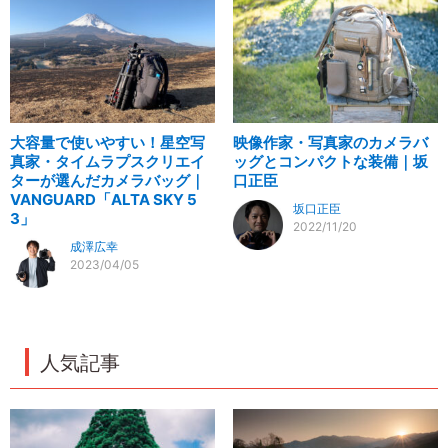
大容量で使いやすい！星空写
映像作家・写真家のカメラバ
真家・タイムラプスクリエイ
ッグとコンパクトな装備｜坂
ターが選んだカメラバッグ｜
口正臣
VANGUARD「ALTA SKY 5
坂口正臣
3」
2022/11/20
成澤広幸
2023/04/05
人気記事