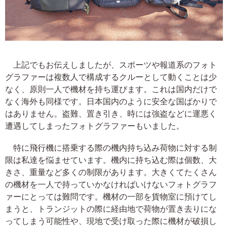
上記でもお伝えしましたが、スポーツや報道系のフォト
グラファーは複数人で構成するクルーとして動くことは少
なく、原則一人で機材を持ち運びます。これは国内だけで
なく海外も同様です。日本国内のように安全な国ばかりで
はありません。盗難、置き引き、時には強盗などに運悪く
遭遇してしまったフォトグラファーもいました。
特に飛行機に搭乗する際の機内持ち込み荷物に対する制
限は私達を悩ませています。機内に持ち込む際は個数、大
きさ、重量など多くの制限があります。大きくてたくさん
の機材を一人で持っていかなければいけないフォトグラフ
ァーにとっては難問です。機材の一部を貨物室に預けてし
まうと、トランジットの際に経由地で荷物が置き去りにな
ってしまう可能性や、現地で受け取った際に機材が破損し