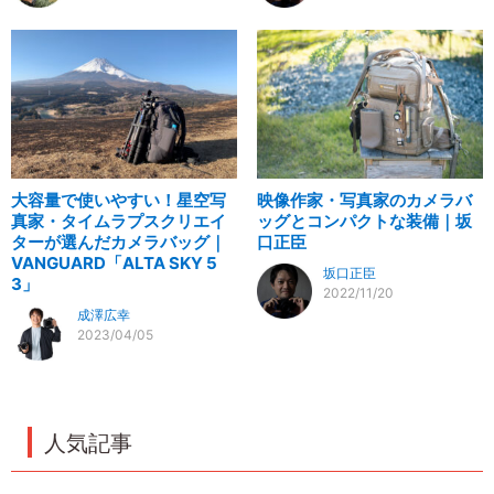
大容量で使いやすい！星空写
映像作家・写真家のカメラバ
真家・タイムラプスクリエイ
ッグとコンパクトな装備｜坂
ターが選んだカメラバッグ｜
口正臣
VANGUARD「ALTA SKY 5
坂口正臣
3」
2022/11/20
成澤広幸
2023/04/05
人気記事