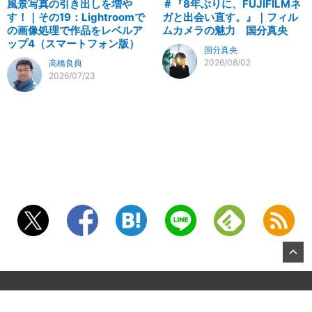
風景写真の引き出しを増や
＃『8年ぶりに、FUJIFILMネ
す！｜その19：Lightroomで
ガと出会い直す。』｜フィル
の画像処理で作品をレベルア
ムカメラの魅力 国分真央
ップ4（スマートフォン版）
国分真央
2026/08/02
高橋良典
2026/07/23
©2026, KITAMURA Co., Ltd.
About US
お問合せ