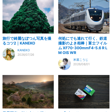
旅行で綺麗なぽつん写真を撮
何処にでも連れて行く、鉄道
るコツ2｜KANEKO
撮影のよき相棒｜富士フイル
ム XF70-300mmF4-5.6 R L
KANEKO
M OIS WR
2026/07/26
米屋こうじ
2026/08/01