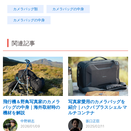
カメラバッグ類
カメラバッグの中身
カメラバッグの中身
関連記事
飛行機＆野鳥写真家のカメラ
写真家愛用のカメラバッグを
バッグの中身｜海外取材時の
紹介｜ハクバ プラスシェル マ
機材を解説
ルチコンテナ
中野耕志
坂口正臣
2026/01/09
2025/02/11