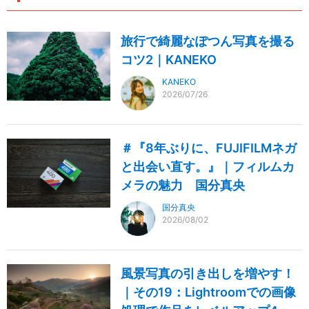
旅行で綺麗なぽつん写真を撮る
コツ2｜KANEKO
KANEKO
2026/07/26
＃『8年ぶりに、FUJIFILMネガ
と出会い直す。』｜フィルムカ
メラの魅力 国分真央
国分真央
2026/08/02
風景写真の引き出しを増やす！
｜その19：Lightroomでの画像