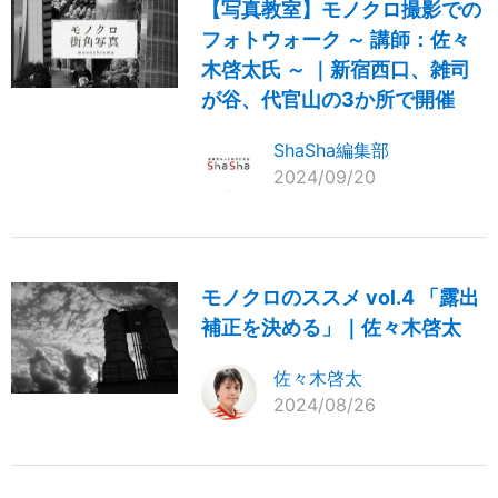
【写真教室】モノクロ撮影での
フォトウォーク ～ 講師：佐々
木啓太氏 ～ ｜新宿西口、雑司
が谷、代官山の3か所で開催
ShaSha編集部
2024/09/20
モノクロのススメ vol.4 「露出
補正を決める」｜佐々木啓太
佐々木啓太
2024/08/26