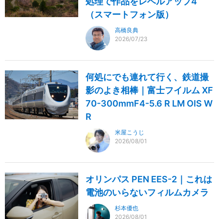
処理で作品をレベルアップ4
（スマートフォン版）
高橋良典
2026/07/23
何処にでも連れて行く、鉄道撮
影のよき相棒｜富士フイルム XF
70-300mmF4-5.6 R LM OIS W
R
米屋こうじ
2026/08/01
オリンパス PEN EES-2｜これは
電池のいらないフィルムカメラ
杉本優也
2026/08/01