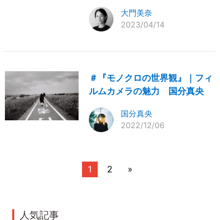
大門美奈
2023/04/14
＃『モノクロの世界観』｜フィ
ルムカメラの魅力 国分真央
国分真央
2022/12/06
1
2
»
人気記事