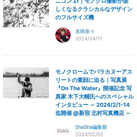
ニコン Zf｜モノクロ撮影が楽
しくなるクラシカルなデザイン
のフルサイズ機
水咲奈々
2024/04/17
モノクロームでパラカヌーアス
リートの素顔に迫る｜写真展
『On The Water』開催記念 写
真家 木下大輔氏へのスペシャル
インタビュー ～ 2024/2/1-14
迄開催 @新宿 北村写真機店 ～
ShaSha編集部
2024/02/02