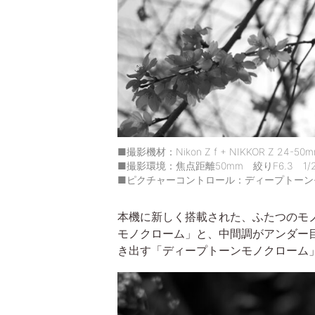
■撮影機材：Nikon Z f + NIKKOR Z 24-50mm
■撮影環境：焦点距離50mm 絞りF6.3 1/2
■ピクチャーコントロール：ディープトーン
本機に新しく搭載された、ふたつのモ
モノクローム」と、中間調がアンダー
き出す「ディープトーンモノクローム