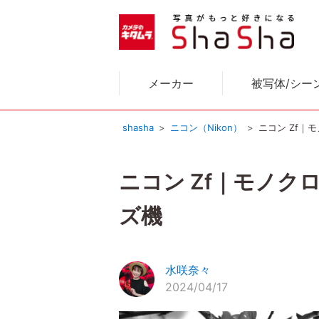
メーカー
被写体/シー
shasha
ニコン（Nikon）
ニコン Zf
ニコン Zf｜モノ
ズ機
水咲奈々
2024/04/17