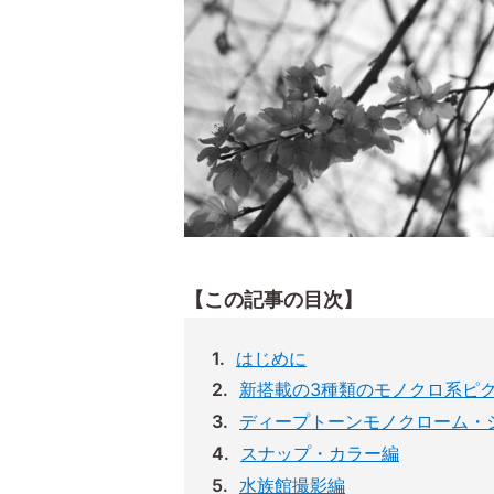
【この記事の目次】
はじめに
新搭載の3種類のモノクロ系ピ
ディープトーンモノクローム・
スナップ・カラー編
水族館撮影編