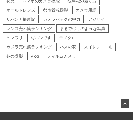
花火
スマホのカメラ機能
彼岸花の撮り方
オールドレンズ
都市景観撮影
カメラ用語
サバンナ撮影記
カメラバッグの中身
アジサイ
レンズ売れ筋ランキング
まるで〇〇のような写真
ヒマワリ
写ルンです
モノクロ
カメラ売れ筋ランキング
ハスの花
スイレン
雨
冬の撮影
Vlog
フィルムカメラ
©2026, KITAMURA Co., Ltd.
About US
お問合せ
All Rights Reserved.