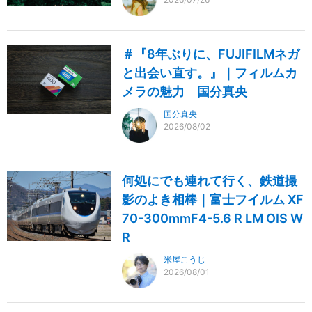
＃『8年ぶりに、FUJIFILMネガ
と出会い直す。』｜フィルムカ
メラの魅力 国分真央
国分真央
2026/08/02
何処にでも連れて行く、鉄道撮
影のよき相棒｜富士フイルム XF
70-300mmF4-5.6 R LM OIS W
R
米屋こうじ
2026/08/01