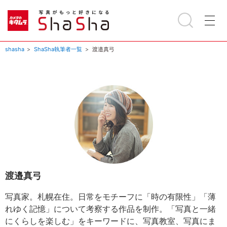
shasha
ShaSha執筆者一覧
渡邉真弓
渡邉真弓
写真家。札幌在住。日常をモチーフに「時の有限性」「薄
れゆく記憶」について考察する作品を制作。「写真と一緒
にくらしを楽しむ」をキーワードに、写真教室、写真にま