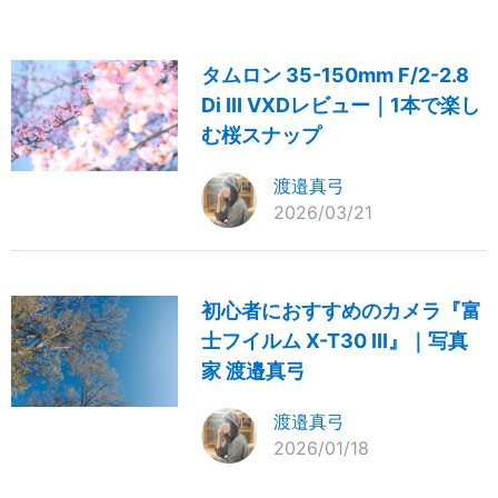
タムロン 35-150mm F/2-2.8
Di III VXDレビュー｜1本で楽し
む桜スナップ
渡邉真弓
2026/03/21
初心者におすすめのカメラ『富
士フイルム X-T30 III』｜写真
家 渡邉真弓
渡邉真弓
2026/01/18