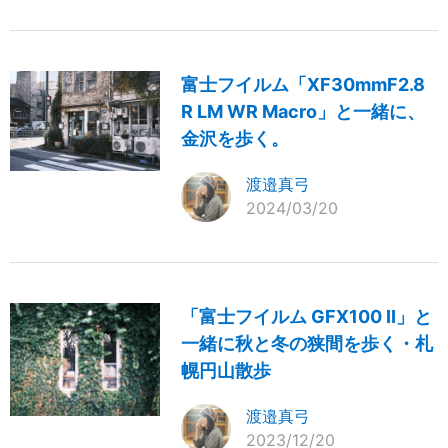
富士フイルム「XF30mmF2.8
R LM WR Macro」と一緒に、
金沢を歩く。
渡邉真弓
2024/03/20
「富士フイルム GFX100 II」と
一緒に秋と冬の狭間を歩く・札
幌円山散歩
渡邉真弓
2023/12/20