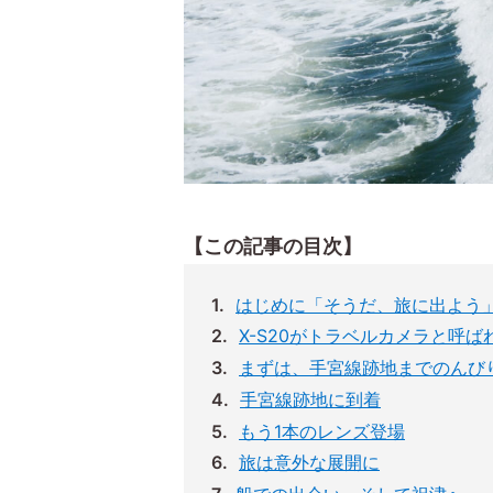
【この記事の目次】
はじめに「そうだ、旅に出よう
X-S20がトラベルカメラと呼ば
まずは、手宮線跡地までのんび
手宮線跡地に到着
もう1本のレンズ登場
旅は意外な展開に