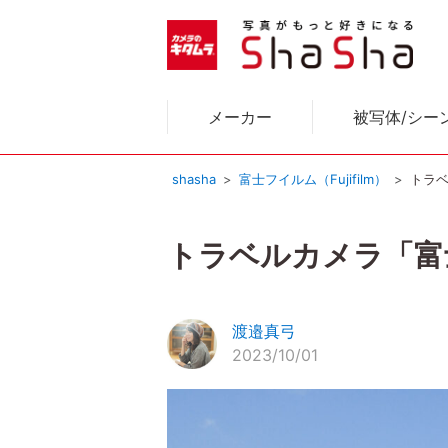
メーカー
被写体/シー
shasha
富士フイルム（Fujifilm）
トラベ
トラベルカメラ「富士
渡邉真弓
2023/10/01