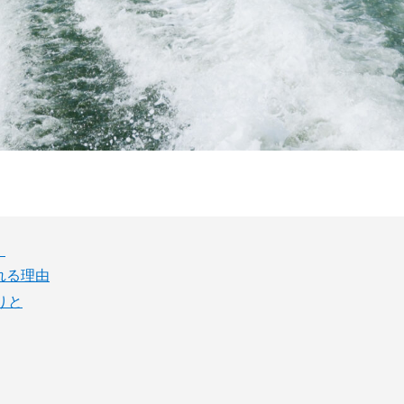
」
れる理由
りと