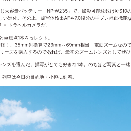
と同じ大容量バッテリー「NP-W235」で、撮影可能枚数はX-S10
嬉しい進化。その上、被写体検出AFや7.0段分の手ブレ補正機能
 = トラベルカメラだ。
S PZと単焦点1本をセレクト。
PZは135gと軽く、35mm判換算で23mm～69mm相当。電動ズーム
Xシリーズを購入するのであれば、最初のズームレンズとしてぜひ
レンズを選んだ。描写がとても好きな1本。のちほど写真と一
、列車は今日の目的地・小樽に到着。