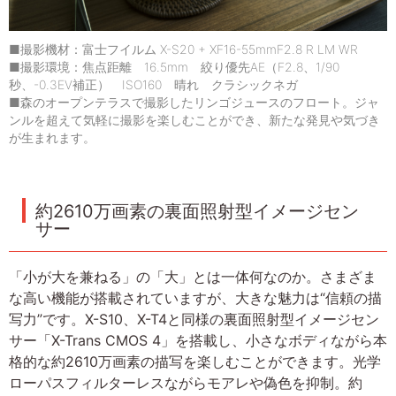
■撮影機材：富士フイルム X-S20 + XF16-55mmF2.8 R LM WR
■撮影環境：焦点距離 16.5mm 絞り優先AE（F2.8、1/90
秒、-0.3EV補正） ISO160 晴れ クラシックネガ
■森のオープンテラスで撮影したリンゴジュースのフロート。ジャ
ンルを超えて気軽に撮影を楽しむことができ、新たな発見や気づき
が生まれます。
約2610万画素の裏面照射型イメージセン
サー
「小が大を兼ねる」の「大」とは一体何なのか。さまざま
な高い機能が搭載されていますが、大きな魅力は“信頼の描
写力”です。X-S10、X-T4と同様の裏面照射型イメージセン
サー「X-Trans CMOS 4」を搭載し、小さなボディながら本
格的な約2610万画素の描写を楽しむことができます。光学
ローパスフィルターレスながらモアレや偽色を抑制。約