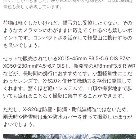
描くことができました。映り込みの鮮やかな緑色や、日陰の繊細な
青色も美しく表現しています。
荷物は軽くしたいけれど、描写力は妥協したくない。その
ようなカメラマンのわがままに応えてくれるのも嬉しいポ
イントです。コンパクトさを活かして軽登山に携行するの
も良いでしょう。
セットで販売されているXC15-45mm F3.5-5.6 OIS PZや
XC50-230mmF4.5-6.7 OIS II、新発売のXF8mmF3.5 R WR
などが、長時間の携行におすすめです。小型軽量性にこだ
わったレンズで、X-S20と併せて機動力を存分に発揮して
くれます。驚くほど軽いシステムで、山頂や撮影地まで歩
いても疲れることなく撮影に集中することができます。
ただし、X-S20は防塵・防滴・耐低温構造ではないため、
雨天時や降雪時は傘や防水カバーを使って撮影したほうが
よいでしょう。