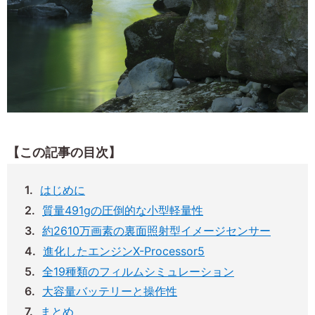
【この記事の目次】
はじめに
質量491gの圧倒的な小型軽量性
約2610万画素の裏面照射型イメージセンサー
進化したエンジンX-Processor5
全19種類のフィルムシミュレーション
大容量バッテリーと操作性
まとめ