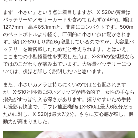
まず「小さい」という点に着目しますが、X-S20の質量は
バッテリーやメモリーカードを含めてもわずか491g。幅は
127.7mm、高さ85.1mmと、非常にコンパクトです。500ml
のペットボトルより軽く、圧倒的に小さい点に驚かされま
す。実はX-S10より約26g増量しているのですが、大容量バ
ッテリーを新搭載したためだと考えられます。とはいえ、
ここまでの小型軽量性を実現した点は、X-S10の後継機なら
ではのこだわりが滲み出ています。大容量バッテリーにつ
いては、後ほど詳しく説明したいと思います。
また、小さいカメラは持ちにくいのではと心配されます
が、X-S10と同様に深いグリップが特徴的で、女性の手なら
指先がすっぽり入る深さがあります。握りやすいため手持
ち撮影も快適で、手ブレ補正機能はX-S10は最大6段分だっ
たのに対し、X-S20は最大7段分。さらに安心感が増し、機
動力が高まりました。