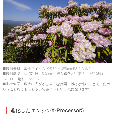
■撮影機材：富士フイルム X-S20 + XF8mmF3.5 R WR
■撮影環境：焦点距離 8.0mm 絞り優先AE（F16、1/220秒）
ISO160 晴れ ASTIA
■山の斜面に広大に広がるしゃくなげ園。機材が軽いことで、ため
らうことなくもっと歩いてみようという気になります。
進化したエンジンX-Processor5