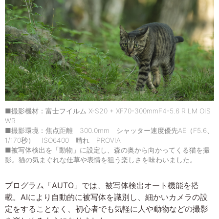
■撮影機材：富士フイルム X-S20 + XF70-300mmF4-5.6 R LM OIS
WR
■撮影環境：焦点距離 300.0mm シャッター速度優先AE（F5.6、
1/170秒） ISO6400 晴れ PROVIA
■被写体検出を「動物」に設定し、森の奥から向かってくる猫を撮
影。猫の気まぐれな仕草や表情を狙う楽しさを味わいました。
プログラム「AUTO」では、被写体検出オート機能を搭
載。AIにより自動的に被写体を識別し、細かいカメラの設
定をすることなく、初心者でも気軽に人や動物などの撮影