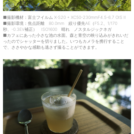
■撮影機材：富士フイルム X-S20 + XC50-230mmF4.5-6.7 OIS II
■撮影環境：焦点距離 80.0mm 絞り優先AE（F5.2、1/170
秒、-0.3EV補正） ISO1600 晴れ ノスタルジックネガ
■カフェにあった小さな池の水面。森と青空の映り込みがきれいだ
ったのでシャッターを切りました。いつもカメラを携行すること
で、ささやかな感動も逃さず撮ることができます。