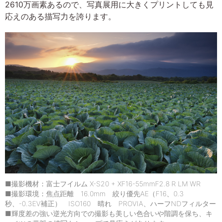
2610万画素あるので、写真展用に大きくプリントしても見
応えのある描写力を誇ります。
■撮影機材：富士フイルム X-S20 + XF16-55mmF2.8 R LM WR
■撮影環境：焦点距離 16.0mm 絞り優先AE（F16、0.3
秒、-0.3EV補正） ISO160 晴れ PROVIA、ハーフNDフィルター
■輝度差の強い逆光方向での撮影も美しい色合いや階調を保ち、キ