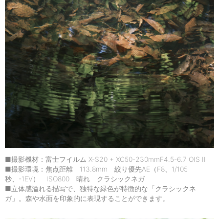
■撮影機材：富士フイルム X-S20 + XC50-230mmF4.5-6.7 OIS II
■撮影環境：焦点距離 113.8mm 絞り優先AE（F8、1/105
秒、-1EV） ISO800 晴れ クラシックネガ
■立体感溢れる描写で、独特な緑色が特徴的な「クラシックネ
ガ」。森や水面を印象的に表現することができます。