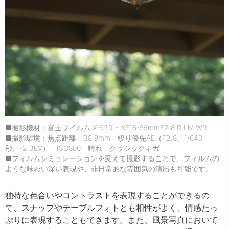
■撮影機材：富士フイルム X-S20 + XF16-55mmF2.8 R LM WR
■撮影環境：焦点距離 38.8mm 絞り優先AE（F2.8、1/640
秒、-2.3EV） ISO800 晴れ クラシックネガ
■フィルムシミュレーションを変えて撮影することで、フィルムの
ような味わい深い表現や、非日常的な雰囲気の演出も可能です。
独特な色合いやコントラストを表現することができるの
で、スナップやテーブルフォトとも相性がよく、情感たっ
ぷりに表現することもできます。また、風景写真において