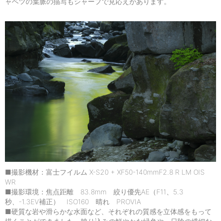
ャベツの葉脈の描写もシャープで見応えがあります。
■撮影機材：富士フイルム X-S20 + XF50-140mmF2.8 R LM OIS
WR
■撮影環境：焦点距離 83.8mm 絞り優先AE（F11、5.3
秒、-1.3EV補正） ISO160 晴れ PROVIA
■硬質な岩や滑らかな水面など、それぞれの質感を立体感をもって