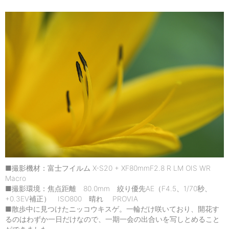
■撮影機材：富士フイルム X-S20 + XF80mmF2.8 R LM OIS WR
Macro
■撮影環境：焦点距離 80.0mm 絞り優先AE（F4.5、1/70秒、
+0.3EV補正） ISO800 晴れ PROVIA
■散歩中に見つけたニッコウキスゲ。一輪だけ咲いており、開花す
るのはわずか一日だけなので、一期一会の出合いを写しとめること