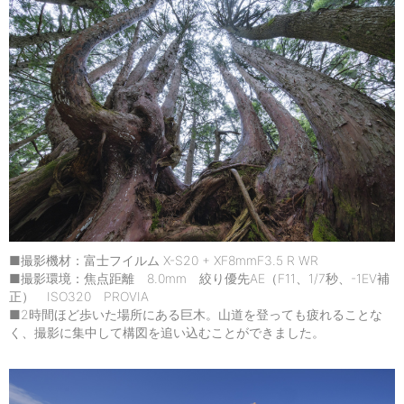
■撮影機材：富士フイルム X-S20 + XF8mmF3.5 R WR
■撮影環境：焦点距離 8.0mm 絞り優先AE（F11、1/7秒、-1EV補
正） ISO320 PROVIA
■2時間ほど歩いた場所にある巨木。山道を登っても疲れることな
く、撮影に集中して構図を追い込むことができました。