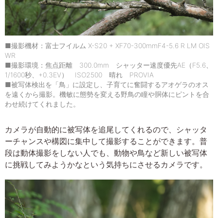
■撮影機材：富士フイルム X-S20 + XF70-300mmF4-5.6 R LM OIS
WR
■撮影環境：焦点距離 300.0mm シャッター速度優先AE（F5.6、
1/1600秒、+0.3EV） ISO2500 晴れ PROVIA
■被写体検出を「鳥」に設定し、子育てに奮闘するアオゲラのオス
を遠くから撮影。機敏に態勢を変える野鳥の瞳や胴体にピントを合
わせ続けてくれました。
カメラが自動的に被写体を追尾してくれるので、シャッタ
ーチャンスや構図に集中して撮影することができます。普
段は動体撮影をしない人でも、動物や鳥など新しい被写体
に挑戦してみようかなという気持ちにさせるカメラです。