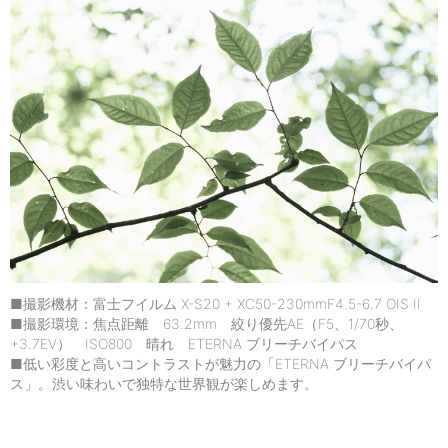
■撮影機材：富士フイルム X-S20 + XC50-230mmF4.5-6.7 OIS II
■撮影環境：焦点距離 63.2mm 絞り優先AE（F5、1/70秒、
+3.7EV） ISO800 晴れ ETERNA ブリーチバイパス
■低い彩度と高いコントラストが魅力の「ETERNA ブリーチバイパ
ス」。渋い味わいで独特な世界観が楽しめます。