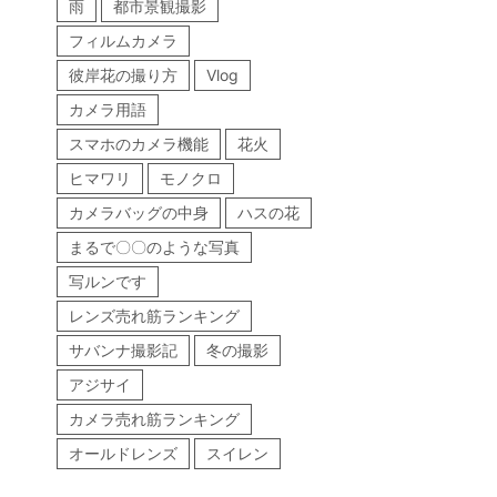
雨
都市景観撮影
フィルムカメラ
彼岸花の撮り方
Vlog
カメラ用語
スマホのカメラ機能
花火
ヒマワリ
モノクロ
カメラバッグの中身
ハスの花
まるで〇〇のような写真
写ルンです
レンズ売れ筋ランキング
サバンナ撮影記
冬の撮影
アジサイ
カメラ売れ筋ランキング
オールドレンズ
スイレン