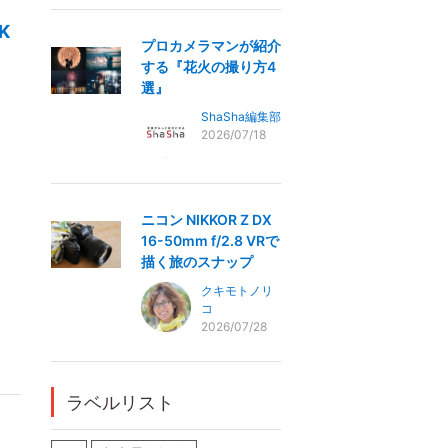
K
プロカメラマンが紹介
する『花火の撮り方4
選』
ShaSha編集部
2026/07/18
ニコン NIKKOR Z DX
16-50mm f/2.8 VRで
描く旅のスナップ
クキモトノリ
コ
2026/07/28
ラベルリスト