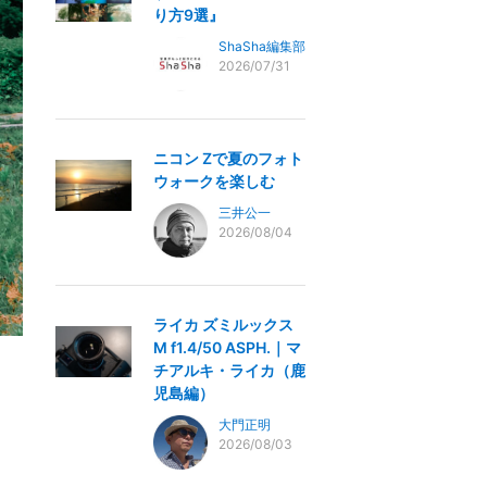
り方9選』
ShaSha編集部
2026/07/31
ニコン Zで夏のフォト
ウォークを楽しむ
三井公一
2026/08/04
ライカ ズミルックス
M f1.4/50 ASPH.｜マ
チアルキ・ライカ（鹿
児島編）
大門正明
2026/08/03