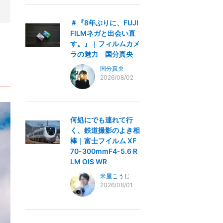
＃『8年ぶりに、FUJI
FILMネガと出会い直
す。』｜フィルムカメ
ラの魅力 国分真央
国分真央
2026/08/02
何処にでも連れて行
く、鉄道撮影のよき相
棒｜富士フイルム XF
70-300mmF4-5.6 R
LM OIS WR
米屋こうじ
2026/08/01