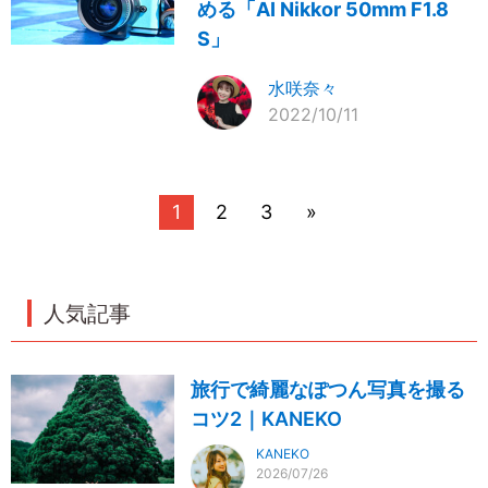
める「AI Nikkor 50mm F1.8
S」
水咲奈々
2022/10/11
1
2
3
»
人気記事
旅行で綺麗なぽつん写真を撮る
コツ2｜KANEKO
KANEKO
2026/07/26