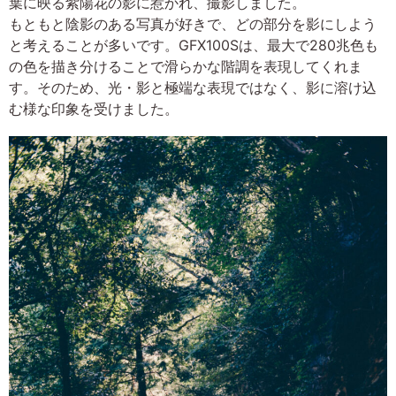
葉に映る紫陽花の影に惹かれ、撮影しました。
もともと陰影のある写真が好きで、どの部分を影にしよう
と考えることが多いです。GFX100Sは、最大で280兆色も
の色を描き分けることで滑らかな階調を表現してくれま
す。そのため、光・影と極端な表現ではなく、影に溶け込
む様な印象を受けました。