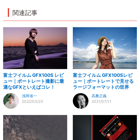
関連記事
富士フイルム GFX100S レビ
富士フイルム GFX100Sレビ
ュー｜ポートレート撮影に最
ュー｜ポートレートで見せる
適なGFXといえばコレ！
ラージフォーマットの世界
浅岡省一
高桑正義
2022/03/23
2021/07/11