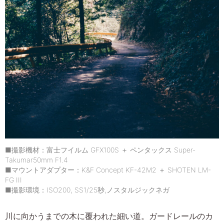
■撮影機材：富士フイルム GFX100S ＋ ペンタックス Super-
Takumar50mm F1.4
■マウントアダプター：K&F Concept KF-42M2 ＋ SHOTEN LM-
FG III
■撮影環境：ISO200, SS1/25秒,ノスタルジックネガ
川に向かうまでの木に覆われた細い道。ガードレールのカ