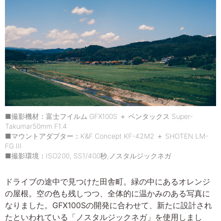
■撮影機材：富士フイルム GFX100S ＋ ペンタックス Super-
Takumar50mm F1.4
■マウントアダプター：K&F Concept KF-42M2 ＋ SHOTEN LM-
FG III
■撮影環境：ISO200, SS1/400秒,ノスタルジックネガ
ドライブの途中で見つけた田舎町。緑の中にあるオレンジ
の屋根。空の色も残しつつ、全体的に温かみのある写真に
なりました。GFX100Sの開発に合わせて、新たに設計され
たといわれている「ノスタルジックネガ」を使用しまし