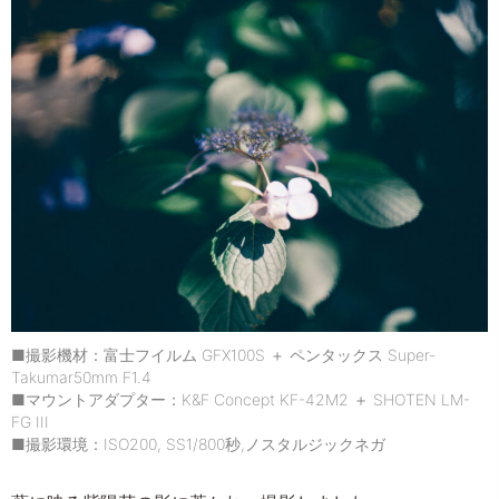
■撮影機材：富士フイルム GFX100S ＋ ペンタックス Super-
Takumar50mm F1.4
■マウントアダプター：K&F Concept KF-42M2 ＋ SHOTEN LM-
FG III
■撮影環境：ISO200, SS1/800秒,ノスタルジックネガ