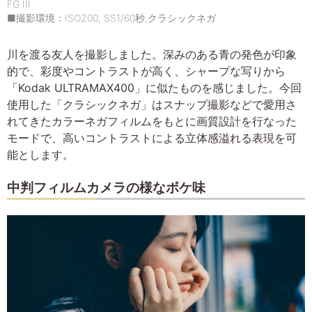
FG III
■撮影環境：ISO200, SS1/60秒,クラシックネガ
川を渡る友人を撮影しました。深みのある青の発色が印象
的で、彩度やコントラストが高く、シャープな写りから
「Kodak ULTRAMAX400」に似たものを感じました。今回
使用した「クラシックネガ」はスナップ撮影などで愛用さ
れてきたカラーネガフィルムをもとに画質設計を行なった
モードで、高いコントラストによる立体感溢れる表現を可
能とします。
中判フィルムカメラの様なボケ味