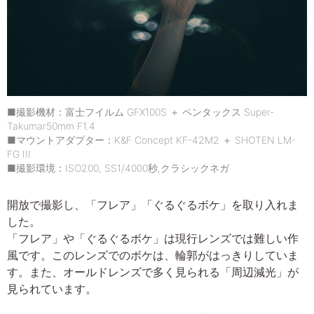
■撮影機材：富士フイルム GFX100S ＋ ペンタックス Super-
Takumar50mm F1.4
■マウントアダプター：K&F Concept KF-42M2 ＋ SHOTEN LM-
FG III
■撮影環境：ISO200, SS1/4000秒,クラシックネガ
開放で撮影し、「フレア」「ぐるぐるボケ」を取り入れま
した。
「フレア」や「ぐるぐるボケ」は現行レンズでは難しい作
風です。このレンズでのボケは、輪郭がはっきりしていま
す。また、オールドレンズで多く見られる「周辺減光」が
見られています。