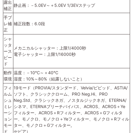
露出
静止画：－5.0EV～＋5.0EV 1/3EVステップ
補正
手ブ
レ補
補正段数：6.0段
正
シャ
ッタ
メカニカルシャッター：上限1/4000秒
ース
電子シャッター：上限1/16000秒
ピー
ド
動作
温度：－10℃～＋40℃
環境
湿度：10%～80%（結露しないこと）
フィ
19モード（PROVIA/スタンダード、Velvia/ビビッド、ASTIA/
ルム
ソフト、クラシッククローム、PRO Neg.Hi、PRO
シュ
Neg.Std、クラシックネガ、ノスタルジックネガ、ETERNA/
ミレ
シネマ、ETERNAブリーチバイパス、ACROS、ACROS＋Ye
ーシ
フィルター、ACROS＋Rフィルター、ACROS＋Gフィルタ
ョン
ー、モノクロ、モノクロ＋Yeフィルター、モノクロ＋Rフィル
モー
ター、モノクロ＋Gフィルター,
ド
セピア）