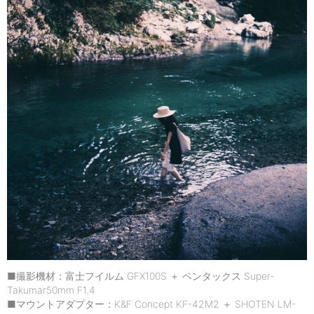
■撮影機材：富士フイルム GFX100S ＋ ペンタックス Super-
Takumar50mm F1.4
■マウントアダプター：K&F Concept KF-42M2 ＋ SHOTEN LM-