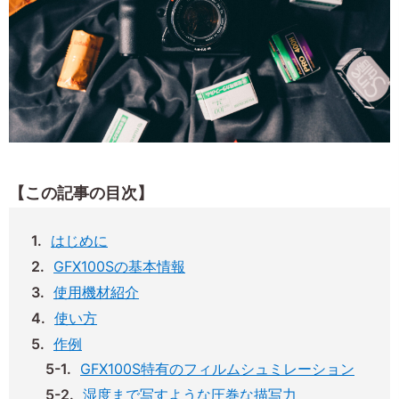
【この記事の目次】
はじめに
GFX100Sの基本情報
使用機材紹介
使い方
作例
GFX100S特有のフィルムシュミレーション
湿度まで写すような圧巻な描写力