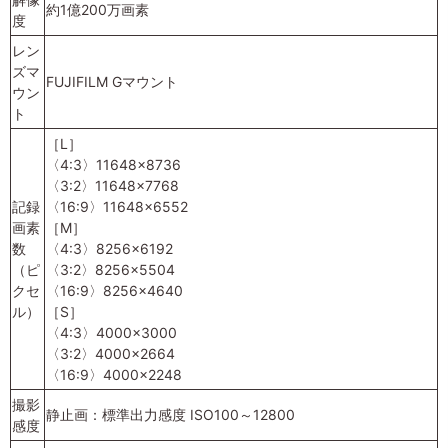
約1億200万画素
度
レン
ズマ
FUJIFILM Gマウント
ウン
ト
［L］
〈4:3〉11648×8736
〈3:2〉11648×7768
記録
〈16:9〉11648×6552
画素
［M］
数
〈4:3〉8256×6192
（ピ
〈3:2〉8256×5504
クセ
〈16:9〉8256×4640
ル）
［S］
〈4:3〉4000×3000
〈3:2〉4000×2664
〈16:9〉4000×2248
撮影
静止画：標準出力感度 ISO100～12800
感度