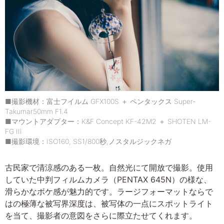
■撮影機材：富士フイルム GFX100S ＋ ペンタックス Super-
Takumar50mm F1.4
■マウントアダプター：K&F Concept KF-42M2 ＋ SHOTEN LM-
FG III
■撮影環境：ISO160, SS1/800秒,ノスタルジックネガ
古民家で清涼感のある一枚。自然光にて開放で撮影。使用
していた中判フィルムカメラ（PENTAX 645N）の様な、
滑らかなボケ感が魅力的です。ラージフォーマットならで
はの極薄な被写界深度は、被写体の一点にスポットライト
を当て、撮影者の意図をさらに際立たせてくれます。