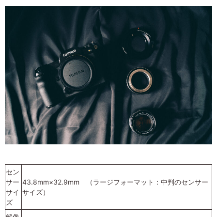
セン
サー
43.8mm×32.9mm （ラージフォーマット：中判のセンサー
サイ
サイズ）
ズ
解像