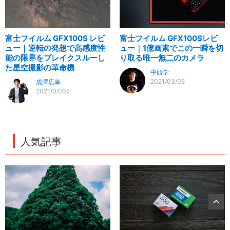
富士フイルム GFX100S レビ
富士フイルム GFX100Sレビ
ュー｜逆転の発想で高感度性
ュー｜1億画素でこの一瞬を切
能の限界をブレイクスルーし
り取る唯一無二のカメラ
た星空撮影の革命機
中西学
2021/03/05
成澤広幸
2021/07/02
人気記事