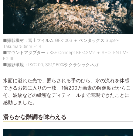
■撮影機材：富士フイルム GFX100S ＋ ペンタックス Super-
Takumar50mm F1.4
■マウントアダプター：K&F Concept KF-42M2 ＋ SHOTEN LM-
FG III
■撮影環境：ISO200, SS1/1600秒,クラシックネガ
水面に溢れた光で、照らされる手のひら。水の流れを体感
できるお気に入りの一枚。1億200万画素の解像度だからこ
そ、波紋などの緻密なディティールまで表現できたことに
感動しました。
滑らかな階調を味わえる