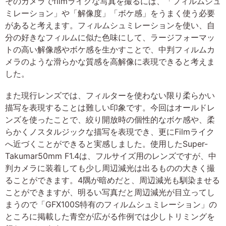
そのカメラでfilmライクな写真を撮るには、「フィルムシュ
ミレーション」や「解像度」「ボケ感」をうまく使う必要
があると考えます。フィルムシュミレーションを使い、自
分の好きなフィルムに似た色味にして、ラージフォーマッ
トの高い解像感やボケ感を生かすことで、中判フィルムカ
メラのような滑らかな質感を高解像に表現できると考えま
した。
また現行レンズでは、フィルターを使わない限り柔らかい
描写を表現することは難しい印象です。今回はオールドレ
ンズを使ったことで、絞り開放時の個性的なボケ感や、柔
らかくノスタルジックな描写を表現でき、更にFilmライク
へ近づくことができると実感しました。使用したSuper-
Takumar50mm F1.4は、フルサイズ用のレンズですが、中
判カメラに装着しても少し周辺減光は出るものの大きく撮
ることができます。4隅が暗めだと、周辺減光も馴染ませる
ことができますが、明るい写真だと周辺減光が目立ってし
まうので「GFX100S特有のフィルムシュミレーション」の
ところに掲載した青空が広がる作例では少しトリミングを