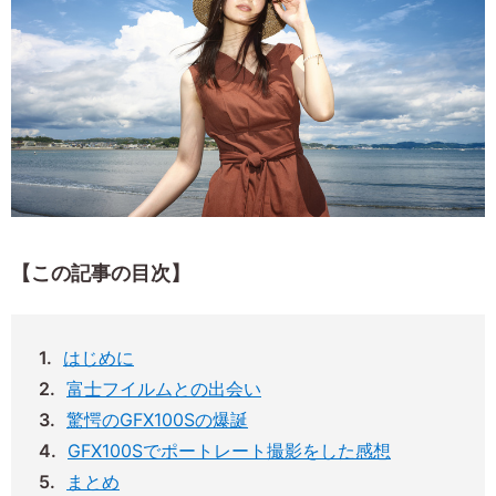
【この記事の目次】
はじめに
富士フイルムとの出会い
驚愕のGFX100Sの爆誕
GFX100Sでポートレート撮影をした感想
まとめ