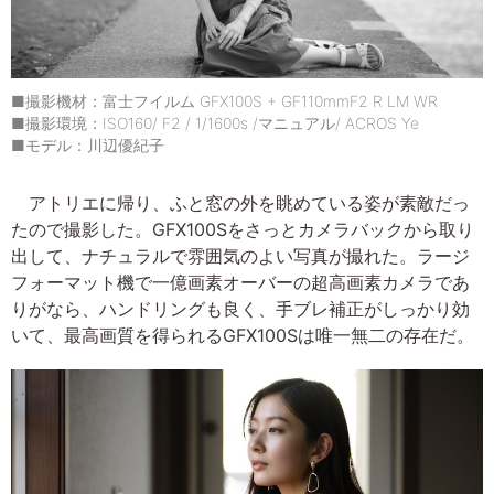
■撮影機材：富士フイルム GFX100S + GF110mmF2 R LM WR
■撮影環境：ISO160/ F2 / 1/1600s /マニュアル/ ACROS Ye
■モデル：川辺優紀子
アトリエに帰り、ふと窓の外を眺めている姿が素敵だっ
たので撮影した。GFX100Sをさっとカメラバックから取り
出して、ナチュラルで雰囲気のよい写真が撮れた。ラージ
フォーマット機で一億画素オーバーの超高画素カメラであ
りがなら、ハンドリングも良く、手ブレ補正がしっかり効
いて、最高画質を得られるGFX100Sは唯一無二の存在だ。