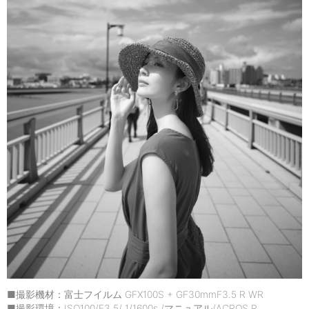
■撮影機材：富士フイルム GFX100S + GF30mmF3.5 R WR
■撮影環境：ISO100/F3.5/ 1/1600s /マニュアル/ACROS R