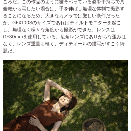
ころだ。この作品のように寝そべっている姿を手持ちで真
俯瞰から写したい場合は、手を伸ばし無理な体制で撮影す
ることになるため、大きなカメラでは厳しい条件だった
が、GFX100Sのサイズであればティルトモニターを起こ
し、無理なく様々な角度から撮影ができた。レンズは
GF30mmを使用している。広角レンズにありがちな歪みは
なく、レンズ重量も軽く、ディティールの描写がすごく綺
麗だ。