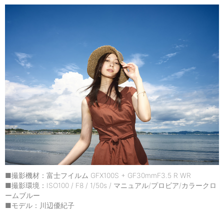
■撮影機材：富士フイルム GFX100S + GF30mmF3.5 R WR
■撮影環境：ISO100 / F8 / 1/50s / マニュアル/プロビア/カラークロ
ームブルー
■モデル：川辺優紀子