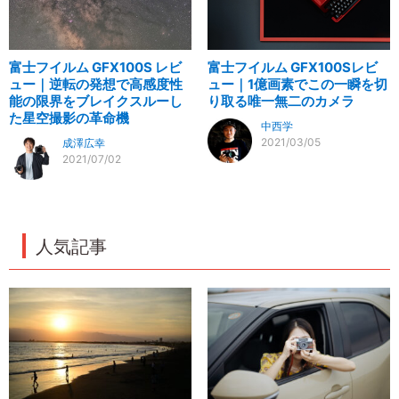
富士フイルム GFX100S レビ
富士フイルム GFX100Sレビ
ュー｜逆転の発想で高感度性
ュー｜1億画素でこの一瞬を切
能の限界をブレイクスルーし
り取る唯一無二のカメラ
た星空撮影の革命機
中西学
2021/03/05
成澤広幸
2021/07/02
人気記事