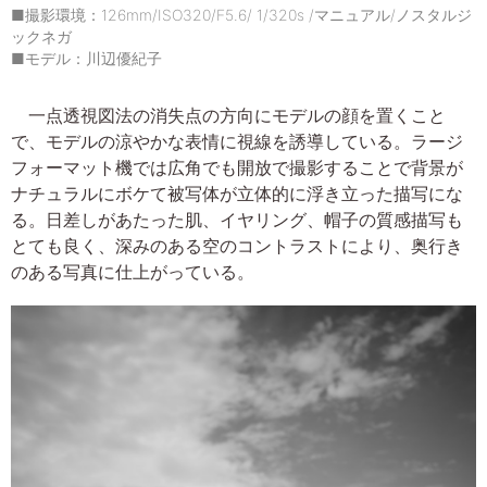
■撮影環境：126mm/ISO320/F5.6/ 1/320s /マニュアル/ノスタルジ
ックネガ
■モデル：川辺優紀子
一点透視図法の消失点の方向にモデルの顔を置くこと
で、モデルの涼やかな表情に視線を誘導している。ラージ
フォーマット機では広角でも開放で撮影することで背景が
ナチュラルにボケて被写体が立体的に浮き立った描写にな
る。日差しがあたった肌、イヤリング、帽子の質感描写も
とても良く、深みのある空のコントラストにより、奥行き
のある写真に仕上がっている。