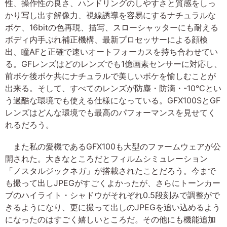
性、操作性の良さ、ハンドリングのしやすさと質感をしっ
かり写し出す解像力、視線誘導を容易にするナチュラルな
ボケ、16bitの色再現、描写、スローシャッターにも耐える
ボディ内手ぶれ補正機構、最新プロセッサーによる顔検
出、瞳AFと正確で速いオートフォーカスを持ち合わせてい
る。GFレンズはどのレンズでも1億画素センサーに対応し、
前ボケ後ボケ共にナチュラルで美しいボケを愉しむことが
出来る。そして、すべてのレンズが防塵・防滴・-10℃とい
う過酷な環境でも使える仕様になっている。GFX100SとGF
レンズはどんな環境でも最高のパフォーマンスを見せてく
れるだろう。
また私の愛機であるGFX100も大型のファームウェアが公
開された。大きなところだとフィルムシミュレーション
「ノスタルジックネガ」が搭載されたことだろう。今まで
も撮って出しJPEGがすごくよかったが、さらにトーンカー
ブのハイライト・シャドウがそれぞれ0.5段刻みで調整がで
きるようになり、更に撮って出しのJPEGを追い込めるよう
になったのはすごく嬉しいところだ。その他にも機能追加