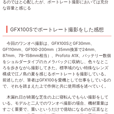
るのではと心配したが、ポートレート撮影においては充分
な容量と感じる
GFX100Sでポートレート撮影をした感想
今回のワンオペ撮影は、GFX100SとGF30mm、
GF110mm、GF100-200mm（35mm換算で24mm、
87mm、79-158mm相当）、Profoto A1X、バッテリー数個
をショルダータイプのカメラバックに収納し、色々なとこ
ろを歩きながら撮影してきた。標準域のない特殊なレンズ
構成で江ノ島の夏を感じるポートレートを撮影している。
前述したが、筆者はGFX100を愛機として仕事をしているの
で、それを踏まえた上で作例と共に使用感を述べていく。
木漏れ日が綺麗な芝生の上に寝転んでもらい撮影をして
いる。モデルと二人でのワンオペ撮影の場合、機材重量は
すごく重要で、重いというだけで億劫になるのが正直なと