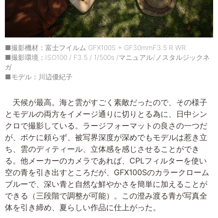
■撮影機材：富士フイルム GFX100S + GF30mmF3.5 R WR
■撮影環境：ISO100 / F3.5 / 1/500s /マニュアル/ノスタルジックネ
ガ
■モデル：川辺優紀子
天候が最高。海と雲がすごく素敵だったので、その様子
とモデルの両方をイメージ通りに切りとる為に、日中シン
クロで撮影している。ラージフォーマットの良さの一つだ
が、ボケに頼らず、被写界深度が深めでもモデルは惹き立
ち、雲のディティール、立体感を感じさせることができ
る。他メーカーのカメラであれば、CPLフィルターを使い
空の青を引き出すところだが、GFX100Sのカラークローム
ブルーで、深い青と自然な鮮やかさを簡単に加えることが
できる（三段階で調整が可能）。この澄み渡る青が写真全
体を引き締め、夏らしい作品に仕上がった。