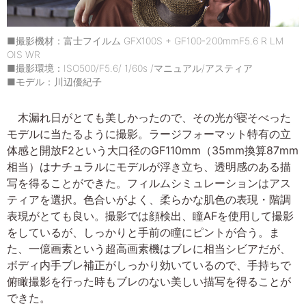
■撮影機材：富士フイルム GFX100S + GF100-200mmF5.6 R LM
OIS WR
■撮影環境：ISO500/F5.6/ 1/60s /マニュアル/アスティア
■モデル：川辺優紀子
木漏れ日がとても美しかったので、その光が寝そべった
モデルに当たるように撮影。ラージフォーマット特有の立
体感と開放F2という大口径のGF110mm（35mm換算87mm
相当）はナチュラルにモデルが浮き立ち、透明感のある描
写を得ることができた。フィルムシミュレーションはアス
ティアを選択。色合いがよく、柔らかな肌色の表現・階調
表現がとても良い。撮影では顔検出、瞳AFを使用して撮影
をしているが、しっかりと手前の瞳にピントが合う。ま
た、一億画素という超高画素機はブレに相当シビアだが、
ボディ内手ブレ補正がしっかり効いているので、手持ちで
俯瞰撮影を行った時もブレのない美しい描写を得ることが
できた。