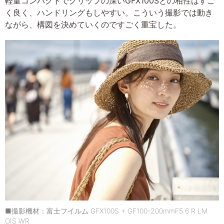
軽量コンパクトでグリップの深いGFX100Sとの相性はすご
く良く、ハンドリングもしやすい。こういう撮影では動き
ながら、構図を決めていくのですごく重宝した。
■撮影機材：富士フイルム GFX100S + GF100-200mmF5.6 R LM
OIS WR