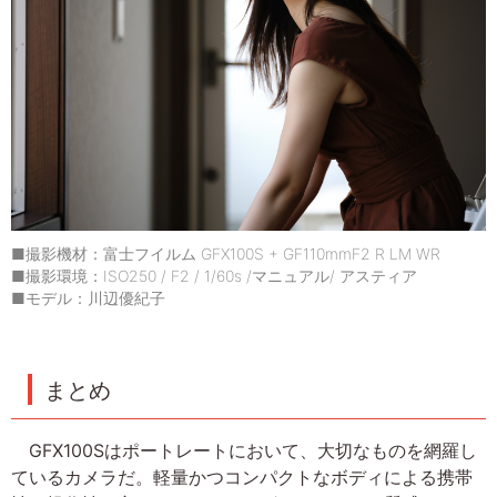
■撮影機材：富士フイルム GFX100S + GF110mmF2 R LM WR
■撮影環境：ISO250 / F2 / 1/60s /マニュアル/ アスティア
■モデル：川辺優紀子
まとめ
GFX100Sはポートレートにおいて、大切なものを網羅し
ているカメラだ。軽量かつコンパクトなボディによる携帯