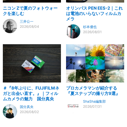
ニコン Zで夏のフォトウォー
オリンパス PEN EES-2｜これ
クを楽しむ
は電池のいらないフィルムカ
メラ
三井公一
2026/08/04
杉本優也
2026/08/01
＃『8年ぶりに、FUJIFILMネ
プロカメラマンが紹介する
ガと出会い直す。』｜フィル
『夏スナップの撮り方9選』
ムカメラの魅力 国分真央
ShaSha編集部
2026/07/31
国分真央
2026/08/02