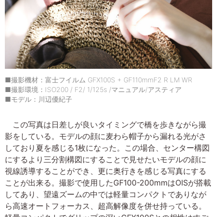
■撮影機材：富士フイルム GFX100S + GF110mmF2 R LM WR
■撮影環境：ISO200 / F2/ 1/125s /マニュアル/アスティア
■モデル：川辺優紀子
この写真は日差しが良いタイミングで橋を歩きながら撮
影をしている。モデルの顔に麦わら帽子から漏れる光がさ
しており夏を感じる1枚になった。この場合、センター構図
にするより三分割構図にすることで見せたいモデルの顔に
視線誘導することができ、更に奥行きを感じる写真にする
ことが出来る。撮影で使用したGF100-200mmはOISが搭載
してあり、望遠ズームの中では軽量コンパクトでありなが
ら高速オートフォーカス、超高解像度を併せ持っている。