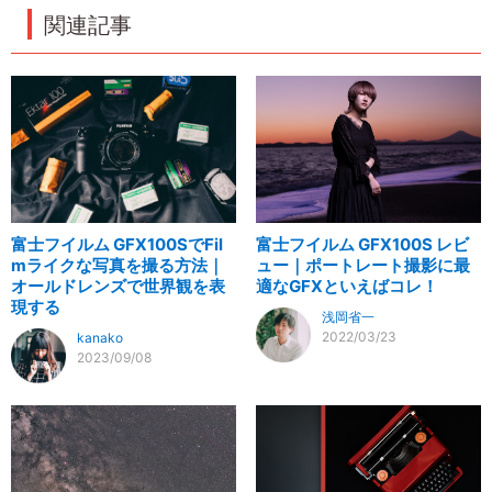
関連記事
富士フイルム GFX100SでFil
富士フイルム GFX100S レビ
mライクな写真を撮る方法｜
ュー｜ポートレート撮影に最
オールドレンズで世界観を表
適なGFXといえばコレ！
現する
浅岡省一
2022/03/23
kanako
2023/09/08