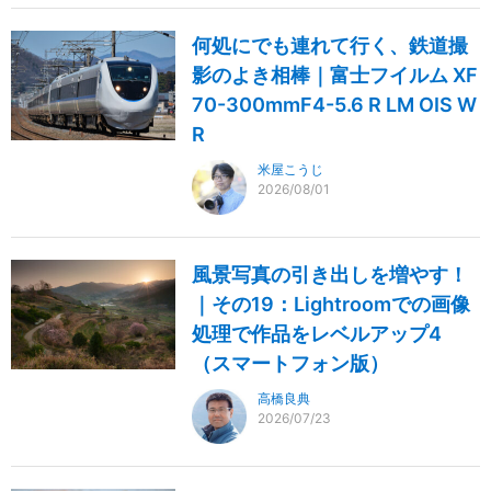
何処にでも連れて行く、鉄道撮
影のよき相棒｜富士フイルム XF
70-300mmF4-5.6 R LM OIS W
R
米屋こうじ
2026/08/01
風景写真の引き出しを増やす！
｜その19：Lightroomでの画像
処理で作品をレベルアップ4
（スマートフォン版）
高橋良典
2026/07/23