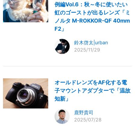
例編Vol.6：秋～冬に使いたい
虹のゴーストが出るレンズ「ミ
ノルタ M-ROKKOR-QF 40mm
F2」
鈴木啓太|urban
2025/11/29
オールドレンズをAF化する電
子マウントアダプターで「温故
知新」
鹿野貴司
2025/07/28