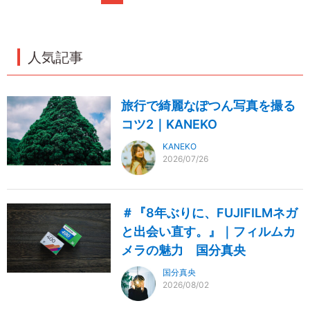
人気記事
旅行で綺麗なぽつん写真を撮る
コツ2｜KANEKO
KANEKO
2026/07/26
＃『8年ぶりに、FUJIFILMネガ
と出会い直す。』｜フィルムカ
メラの魅力 国分真央
国分真央
2026/08/02