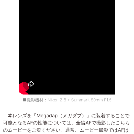
■撮影機材：Nikon Z 8 + Summarit 50mm F1.5
本レンズを「Megadap（メガダプ）」に装着することで
可能となるAFの性能については、全編AFで撮影したこちら
のムービーをご覧ください。通常、ムービー撮影ではAFは