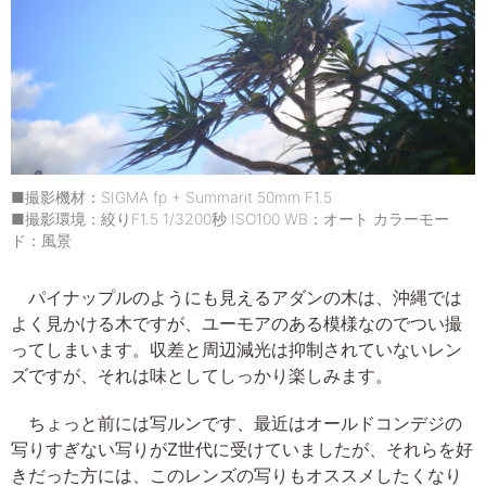
■撮影機材：SIGMA fp + Summarit 50mm F1.5
■撮影環境：絞りF1.5 1/3200秒 ISO100 WB：オート カラーモー
ド：風景
パイナップルのようにも見えるアダンの木は、沖縄では
よく見かける木ですが、ユーモアのある模様なのでつい撮
ってしまいます。収差と周辺減光は抑制されていないレン
ズですが、それは味としてしっかり楽しみます。
ちょっと前には写ルンです、最近はオールドコンデジの
写りすぎない写りがZ世代に受けていましたが、それらを好
きだった方には、このレンズの写りもオススメしたくなり