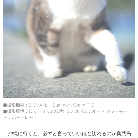
■撮影機材：SIGMA fp + Summarit 50mm F1.5
■撮影環境：絞りF1.5 1/3200秒 ISO100 WB：オート カラーモー
ド：ポートレート
沖縄に行くと、必ずと言っていいほど訪れるのが奥武島