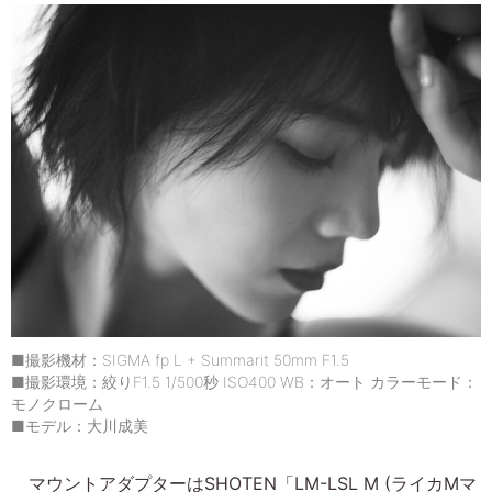
■撮影機材：SIGMA fp L + Summarit 50mm F1.5
■撮影環境：絞りF1.5 1/500秒 ISO400 WB：オート カラーモード：
モノクローム
■モデル：大川成美
マウントアダプターはSHOTEN「LM-LSL M (ライカMマ