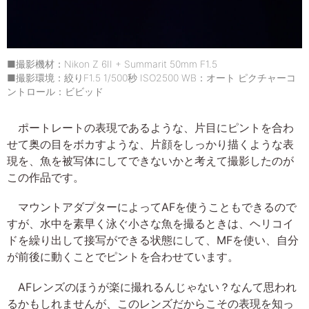
■撮影機材：Nikon Z 6II + Summarit 50mm F1.5
■撮影環境：絞りF1.5 1/500秒 ISO2500 WB：オート ピクチャーコ
ントロール：ビビッド
ポートレートの表現であるような、片目にピントを合わ
せて奥の目をボカすような、片顔をしっかり描くような表
現を、魚を被写体にしてできないかと考えて撮影したのが
この作品です。
マウントアダプターによってAFを使うこともできるので
すが、水中を素早く泳ぐ小さな魚を撮るときは、ヘリコイ
ドを繰り出して接写ができる状態にして、MFを使い、自分
が前後に動くことでピントを合わせています。
AFレンズのほうが楽に撮れるんじゃない？なんて思われ
るかもしれませんが、このレンズだからこその表現を知っ