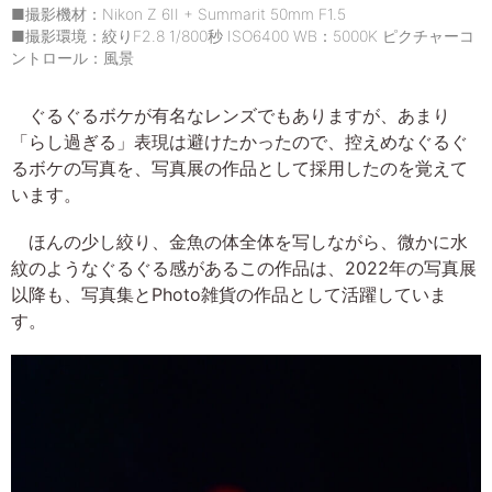
■撮影機材：Nikon Z 6II + Summarit 50mm F1.5
■撮影環境：絞りF2.8 1/800秒 ISO6400 WB：5000K ピクチャーコ
ントロール：風景
ぐるぐるボケが有名なレンズでもありますが、あまり
「らし過ぎる」表現は避けたかったので、控えめなぐるぐ
るボケの写真を、写真展の作品として採用したのを覚えて
います。
ほんの少し絞り、金魚の体全体を写しながら、微かに水
紋のようなぐるぐる感があるこの作品は、2022年の写真展
以降も、写真集とPhoto雑貨の作品として活躍していま
す。