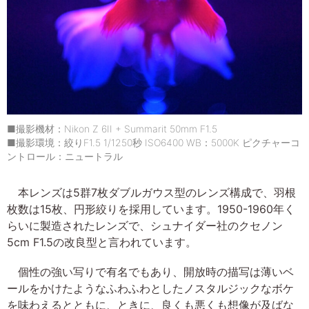
■撮影機材：Nikon Z 6II + Summarit 50mm F1.5
■撮影環境：絞りF1.5 1/1250秒 ISO6400 WB：5000K ピクチャーコ
ントロール：ニュートラル
本レンズは5群7枚ダブルガウス型のレンズ構成で、羽根
枚数は15枚、円形絞りを採用しています。1950-1960年く
らいに製造されたレンズで、シュナイダー社のクセノン
5cm F1.5の改良型と言われています。
個性の強い写りで有名でもあり、開放時の描写は薄いベ
ールをかけたようなふわふわとしたノスタルジックなボケ
を味わえるとともに、ときに、良くも悪くも想像が及ばな