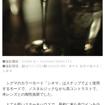
■撮影機材：SIGMA fp + Summarit 50mm F1.5
■撮影環境：絞りF1.5 1/320秒 ISO400 WB：オート カラーモード：
シネマ
シグマのカラーモード「シネマ」はスナップでよく使用
するモードで、ノスタルジックながら高コントラストで、
本レンズとの相性抜群でした。
とても暗いステーキハウスで、最初に来た赤ワインを少