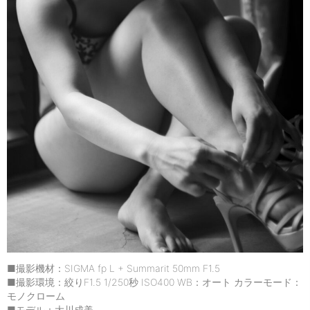
■撮影機材：SIGMA fp L + Summarit 50mm F1.5
■撮影環境：絞りF1.5 1/250秒 ISO400 WB：オート カラーモード：
モノクローム