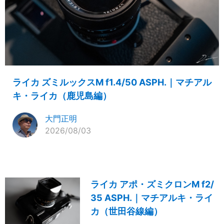
ライカ ズミルックスM f1.4/50 ASPH.｜マチアル
キ・ライカ（鹿児島編）
大門正明
2026/08/03
ライカ アポ・ズミクロンM f2/
35 ASPH.｜マチアルキ・ライ
カ（世田谷線編）