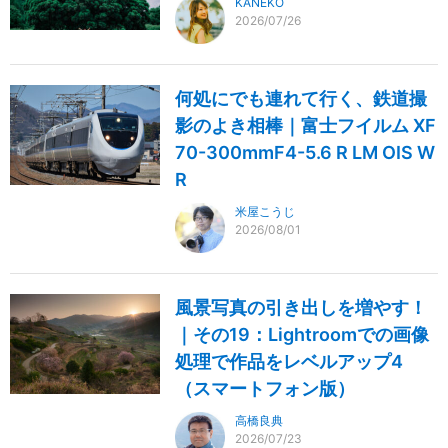
KANEKO
2026/07/26
何処にでも連れて行く、鉄道撮
影のよき相棒｜富士フイルム XF
70-300mmF4-5.6 R LM OIS W
R
米屋こうじ
2026/08/01
風景写真の引き出しを増やす！
｜その19：Lightroomでの画像
処理で作品をレベルアップ4
（スマートフォン版）
高橋良典
2026/07/23