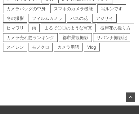
カメラバッグの中身
スマホのカメラ機能
写ルンです
冬の撮影
フィルムカメラ
ハスの花
アジサイ
ヒマワリ
雨
まるで〇〇のような写真
彼岸花の撮り方
カメラ売れ筋ランキング
都市景観撮影
サバンナ撮影記
スイレン
モノクロ
カメラ用語
Vlog
©2026, KITAMURA Co., Ltd.
About US
お問合せ
All Rights Reserved.