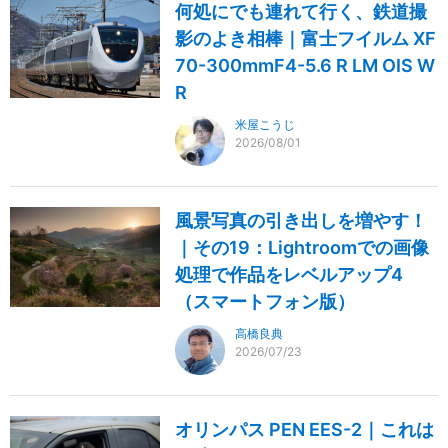
何処にでも連れて行く、鉄道撮
影のよき相棒｜富士フイルム XF
70-300mmF4-5.6 R LM OIS W
R
米屋こうじ
2026/08/01
風景写真の引き出しを増やす！
｜その19：Lightroomでの画像
処理で作品をレベルアップ4
（スマートフォン版）
高橋良典
2026/07/23
オリンパス PEN EES-2｜これは