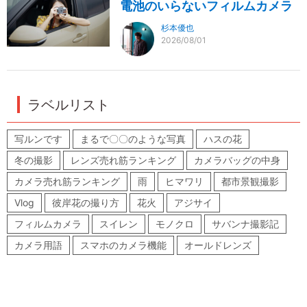
電池のいらないフィルムカメラ
杉本優也
2026/08/01
ラベルリスト
写ルンです
まるで〇〇のような写真
ハスの花
冬の撮影
レンズ売れ筋ランキング
カメラバッグの中身
カメラ売れ筋ランキング
雨
ヒマワリ
都市景観撮影
Vlog
彼岸花の撮り方
花火
アジサイ
フィルムカメラ
スイレン
モノクロ
サバンナ撮影記
カメラ用語
スマホのカメラ機能
オールドレンズ