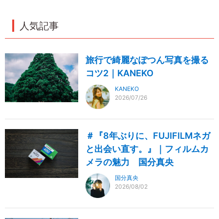
人気記事
旅行で綺麗なぽつん写真を撮る
コツ2｜KANEKO
KANEKO
2026/07/26
＃『8年ぶりに、FUJIFILMネガ
と出会い直す。』｜フィルムカ
メラの魅力 国分真央
国分真央
2026/08/02