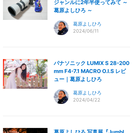
ジャンルに2年半使ってみて ～
葛原よしひろ ～
葛原よしひろ
2024/06/11
パナソニック LUMIX S 28-200
mm F4-7.1 MACRO O.I.S レビ
ュー｜葛原よしひろ
葛原よしひろ
2024/04/22
葛原よしひろ 写真展『Jumbl