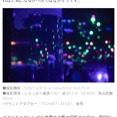
■撮影機材：SONY α7R IV ＋ Leica Elmar 5cm F2.8
■撮影環境：シャッター速度1/160 絞りF2.8 ISO1600 焦点距離
50mm
※マウントアダプター「TECHART LM-EA7」使用