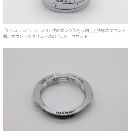
「Leica Elmar 5cm F2.8」沈胴式レンズを収納した状態のマウント
側。マウントスクリュー式の「L39」マウント