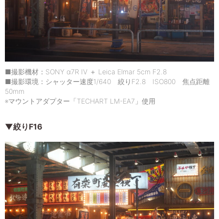
■撮影機材：SONY α7R IV ＋ Leica Elmar 5cm F2.8
■撮影環境：シャッター速度1/640 絞りF2.8 ISO800 焦点距離
50mm
※マウントアダプター「TECHART LM-EA7」使用
▼絞りF16