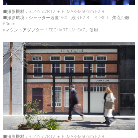
■撮影機材：SONY α7R IV ＋ ELMAR-M50mm F2.8
■撮影環境：シャッター速度1/60 絞りF2.8 ISO800 焦点距離
50mm
※マウントアダプター「TECHART LM-EA7」使用
■撮影機材：SONY α7R IV ＋ ELMAR-M50mm F2.8