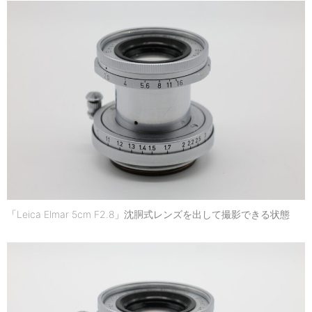
「Leica Elmar 5cm F2.8」沈胴式レンズを出して撮影できる状態