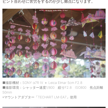
ピント合わせに苦労をするのが少し難点になります。
■撮影機材：SONY α7R IV ＋ Leica Elmar 5cm F2.8
■撮影環境：シャッター速度1/800 絞りF2.8 ISO800 焦点距離
50mm
※マウントアダプター「TECHART LM-EA7」使用