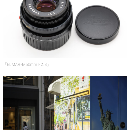
「ELMAR-M50mm F2.8」