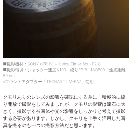
■撮影機材：SONY α7R IV ＋ Leica Elmar 5cm F2.8
■撮影環境：シャッター速度1/100 絞りF2.8 ISO800 焦点距離
50mm
※マウントアダプター「TECHART LM-EA7」使用
クモリありのレンズの影響を確認にする為に、積極的に絞
り開放で撮影をしてみましたが、クモリの影響は流石に大
きく、撮影する被写体や光の影響をしっかりと考えて撮影
する必要があります。しかし、クモリを上手く活用した写
真を撮るのも一つの撮影方法だと思います。