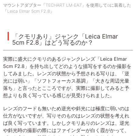
マウントアダプター「TECHART LM-EA7」を使用してαに装着した
「Leica Elmar 5cm F2.8」
「クモリあり」ジャンク「Leica Elmar
5cm F2.8」はどう写るのか？
実際に盛大にクモリのあるジャンクレンズ「Leica Elmar
5cm F2.8」を持ち出してどのような描写をするのか撮影を
してみました。レンズの状態から予想される写りは、「逆
光には弱い」「ソフトフォーカス基調」「大きな周辺光量
落ち」と言ったとこころですが、実際に撮影してみると予
想よりも良く写っている感じが見受けられました。
レンズのフードも無いため逆光や斜光には極度に弱いのは
仕方がないですが、写りそのものはレンズの状態を考えれ
ば良く写っています。しかしクモリありのレンズは、逆光
や斜光時の撮影の際にはファインダーが白く霞がかって、