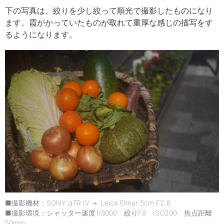
下の写真は、絞りを少し絞って順光で撮影したものになり
ます。霞がかっていたものが取れて重厚な感じの描写をす
るようになります。
■撮影機材：SONY α7R IV ＋ Leica Elmar 5cm F2.8
■撮影環境：シャッター速度1/8000 絞りF8 ISO200 焦点距離
50mm