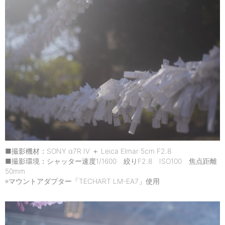
■撮影機材：SONY α7R IV ＋ Leica Elmar 5cm F2.8
■撮影環境：シャッター速度1/1600 絞りF2.8 ISO100 焦点距離
50mm
※マウントアダプター「TECHART LM-EA7」使用