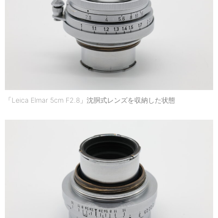
「Leica Elmar 5cm F2.8」沈胴式レンズを収納した状態