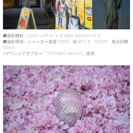
■撮影機材：SONY α7R IV ＋ ELMAR-M50mm F2.8
■撮影環境：シャッター速度1/1600 絞りF2.8 ISO100 焦点距離
50mm
※マウントアダプター「TECHART LM-EA7」使用