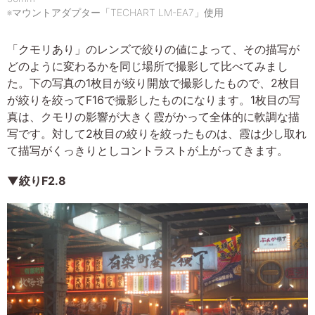
※マウントアダプター「TECHART LM-EA7」使用
「クモリあり」のレンズで絞りの値によって、その描写が
どのように変わるかを同じ場所で撮影して比べてみまし
た。下の写真の1枚目が絞り開放で撮影したもので、2枚目
が絞りを絞ってF16で撮影したものになります。1枚目の写
真は、クモリの影響が大きく霞がかって全体的に軟調な描
写です。対して2枚目の絞りを絞ったものは、霞は少し取れ
て描写がくっきりとしコントラストが上がってきます。
▼絞りF2.8