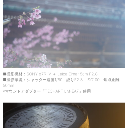
■撮影機材：SONY α7R IV ＋ Leica Elmar 5cm F2.8
■撮影環境：シャッター速度1/80 絞りF2.8 ISO100 焦点距離
50mm
※マウントアダプター「TECHART LM-EA7」使用