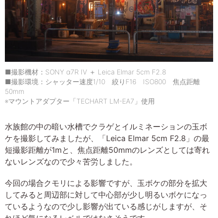
■撮影機材：SONY α7R IV ＋ Leica Elmar 5cm F2.8
■撮影環境：シャッター速度1/10 絞りF16 ISO800 焦点距離
50mm
※マウントアダプター「TECHART LM-EA7」使用
水族館の中の暗い水槽でクラゲとイルミネーションの玉ボ
ケを撮影してみましたが、「Leica Elmar 5cm F2.8」の最
短撮影距離が1mと、焦点距離50mmのレンズとしては寄れ
ないレンズなので少々苦労しました。
今回の場合クモリによる影響ですが、玉ボケの部分を拡大
してみると周辺部に対して中心部が少し明るいボケになっ
ているようなので少し影響が出ている感じがしますが、そ
れほど気になるレベルではなさそうです。