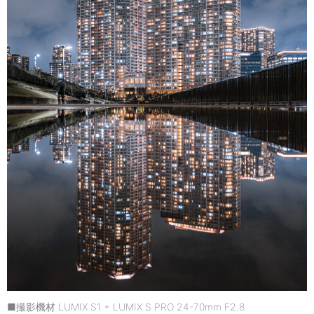
■撮影機材 LUMIX S1 + LUMIX S PRO 24-70mm F2.8