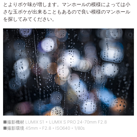
とよりボケ味が増します。マンホールの模様によっては小
さな玉ボケが出来ることもあるので良い模様のマンホール
を探してみてください。
■撮影機材 LUMIX S1 + LUMIX S PRO 24-70mm F2.8
■撮影環境 45mm・F2.8・ISO640・1/80s