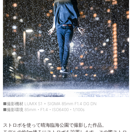
■撮影機材 LUMIX S1 + SIGMA 85mm F1.4 DG DN
■撮影環境 85mm・F1.4・ISO6400・1/100s
ストロボを使って晴海臨海公園で撮影した作品。