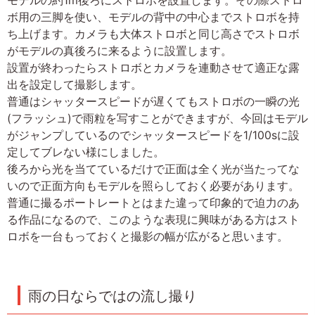
モデルの約1m後ろにストロボを設置します。その際ストロ
ボ用の三脚を使い、モデルの背中の中心までストロボを持
ち上げます。カメラも大体ストロボと同じ高さでストロボ
がモデルの真後ろに来るように設置します。
設置が終わったらストロボとカメラを連動させて適正な露
出を設定して撮影します。
普通はシャッタースピードが遅くてもストロボの一瞬の光
(フラッシュ)で雨粒を写すことができますが、今回はモデル
がジャンプしているのでシャッタースピードを1/100sに設
定してブレない様にしました。
後ろから光を当てているだけで正面は全く光が当たってな
いので正面方向もモデルを照らしておく必要があります。
普通に撮るポートレートとはまた違って印象的で迫力のあ
る作品になるので、このような表現に興味がある方はスト
ロボを一台もっておくと撮影の幅が広がると思います。
雨の日ならではの流し撮り