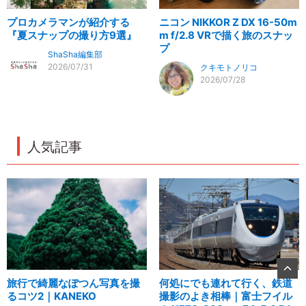
プロカメラマンが紹介する
ニコン NIKKOR Z DX 16-50m
『夏スナップの撮り方9選』
m f/2.8 VRで描く旅のスナッ
プ
ShaSha編集部
2026/07/31
クキモトノリコ
2026/07/28
人気記事
旅行で綺麗なぽつん写真を撮
何処にでも連れて行く、鉄道
るコツ2｜KANEKO
撮影のよき相棒｜富士フイル