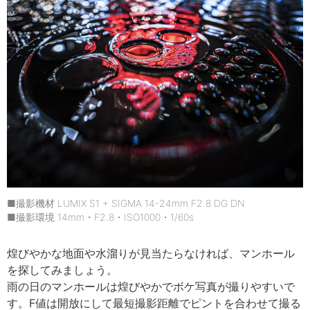
■撮影機材 LUMIX S1 + SIGMA 14-24mm F2.8 DG DN
■撮影環境 14mm・F2.8・ISO1000・1/60s
煌びやかな地面や水溜りが見当たらなければ、マンホール
を探してみましょう。
雨の日のマンホールは煌びやかでボケ写真が撮りやすいで
す。F値は開放にして最短撮影距離でピントを合わせて撮る