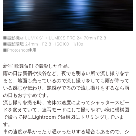
■撮影機材 LUMIX S1 + LUMIX S PRO 24-70mm F2.8
■撮影環境 24mm・F2.8・ISO100・1/10s
■Photoshop使用
新宿 歌舞伎町で撮影した作品。
雨の日は新宿や渋谷など、夜でも明るい所で流し撮りをす
ると、地面も光っているので流し撮りをしても雨が降って
いる感じが伝わり、艶感がでるので流し撮りをするなら雨
の日もおすすめです。
流し撮りを撮る時、物体の速度によってシャッタースピー
ドを変えていて、連写モードにして撮りやすい様に横構図
で撮って後にLightroomで縦構図にトリミングしていま
す。
車の速度が早かったり遅かったりする場合もあるので、シ