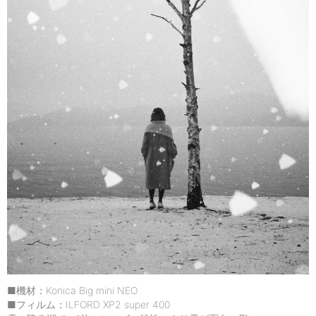
■機材：Konica Big mini NEO
■フィルム：ILFORD XP2 super 400