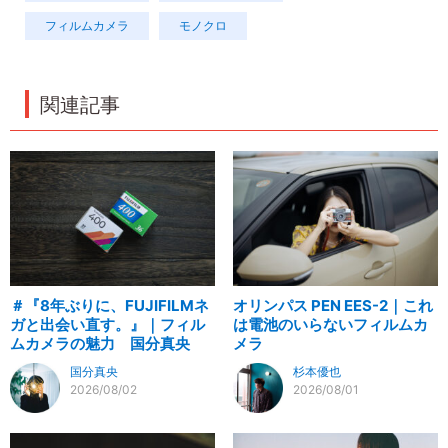
フィルムカメラ
モノクロ
関連記事
＃『8年ぶりに、FUJIFILMネ
オリンパス PEN EES-2｜これ
ガと出会い直す。』｜フィル
は電池のいらないフィルムカ
ムカメラの魅力 国分真央
メラ
国分真央
杉本優也
2026/08/02
2026/08/01