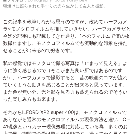
■フィルム：Lomography 100 Earl Grey B&W
朝焼けに照らされた手すりの光を生かして友人と撮影。
この記事を執筆しながら思うのですが、改めてハーフカメ
ラ×モノクロフィルムを推していきたい。ハーフカメラだと
今迄の記事にも記載してきた通り、1本のフィルムで倍の枚
数撮れますし、モノクロフィルムでも流動的な印象を持た
せることが出来るので好きです。
私の感覚ではモノクロで撮る写真は「止まって見える」よ
うに強く感じるので（そこがまた良い所ではあるのです
が）、ハーフカメラで撮影すると、昔の映画のコマが流れ
ていくような動きを感じることが出来ると思っています。
また色が無い分、光と影を見る力も蓄えられるのでそうい
った楽しみ方も出来ます。
それからILFORD XP2 super 400は、モノクロフィルムで
ありながら通常のモノクロフィルムの現像方法と違い、C－
41現像というカラー現像処理に対応している為、多くのお
店で早い期間での受け取りが可能です。撮ってから早くモ