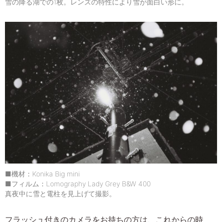
雪の降る湖での1枚。レンズの特性により雪が面白い形に。
■機材：Konika Big mini
■フィルム：Lomography Lady Grey B&W 400
真夜中に雪と電柱を見上げて撮影。
フラッシュ付きのカメラをお持ちの方は、これからの時