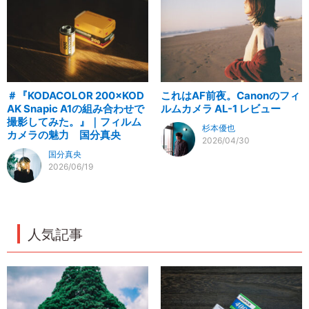
＃『KODACOLOR 200×KOD
これはAF前夜。Canonのフィ
AK Snapic A1の組み合わせで
ルムカメラ AL-1 レビュー
撮影してみた。』｜フィルム
杉本優也
カメラの魅力 国分真央
2026/04/30
国分真央
2026/06/19
人気記事