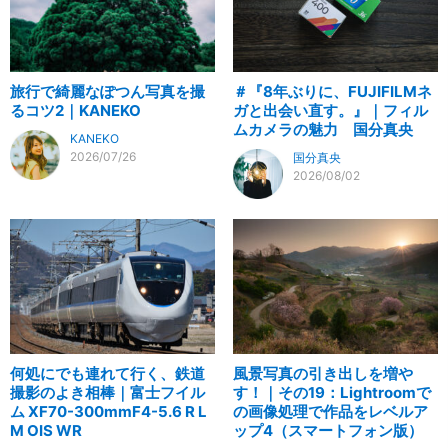
旅行で綺麗なぽつん写真を撮
＃『8年ぶりに、FUJIFILMネ
るコツ2｜KANEKO
ガと出会い直す。』｜フィル
ムカメラの魅力 国分真央
KANEKO
2026/07/26
国分真央
2026/08/02
何処にでも連れて行く、鉄道
風景写真の引き出しを増や
撮影のよき相棒｜富士フイル
す！｜その19：Lightroomで
ム XF70-300mmF4-5.6 R L
の画像処理で作品をレベルア
M OIS WR
ップ4（スマートフォン版）