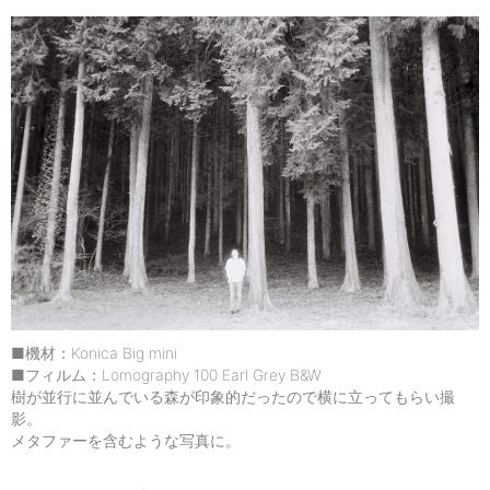
■機材：Konica Big mini
■フィルム：Lomography 100 Earl Grey B&W
樹が並行に並んでいる森が印象的だったので横に立ってもらい撮
影。
メタファーを含むような写真に。