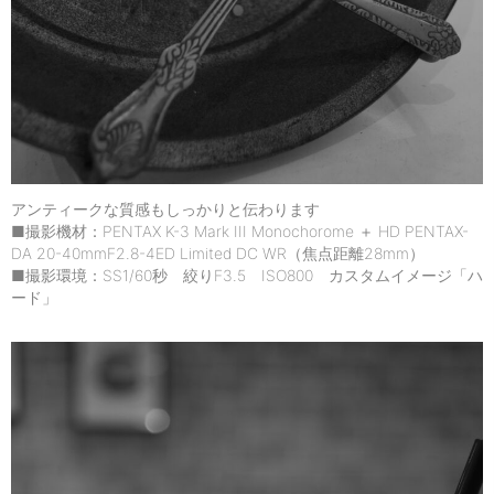
アンティークな質感もしっかりと伝わります
■撮影機材：PENTAX K-3 Mark III Monochorome ＋ HD PENTAX-
DA 20-40mmF2.8-4ED Limited DC WR（焦点距離28mm）
■撮影環境：SS1/60秒 絞りF3.5 ISO800 カスタムイメージ「ハ
ード」