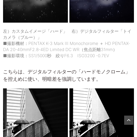
左）カスタムイメージ「ハード」 右）デジタルフィルター「トイ
カメラ（ブルー）」
■撮影機材：PENTAX K-3 Mark III Monochorome ＋ HD PENTAX-
DA 20-40mmF2.8-4ED Limited DC WR（焦点距離31mm）
■撮影環境：SS1/5000秒 絞りF6.3 ISO3200 -0.7EV
こちらは、デジタルフィルターの「ハードモノクローム」
を控えめに使い、明暗差を強調しています。