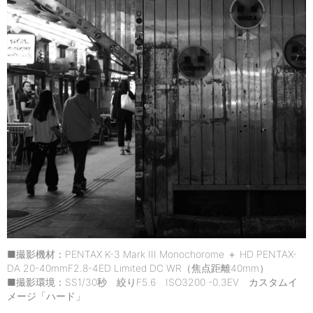
■撮影機材：PENTAX K-3 Mark III Monochorome ＋ HD PENTAX-
DA 20-40mmF2.8-4ED Limited DC WR（焦点距離40mm）
■撮影環境：SS1/30秒 絞りF5.6 ISO3200 -0.3EV カスタムイ
メージ「ハード」