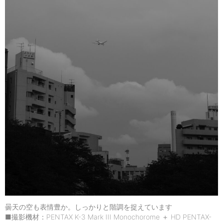
曇天の空も表情豊か。しっかりと階調を捉えています
■撮影機材：PENTAX K-3 Mark III Monochorome ＋ HD PENTAX-