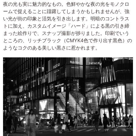
夜の光も実に魅力的なもの。色鮮やかな夜の光をモノクロ
ームで捉えることに躊躇してしまうかもしれませんが、強
い光が街の印象と活気を引き出します。明暗のコントラス
トに加え、カスタムイメージ「ハード」による黒の引き締
まった絵作りで、スナップ撮影が捗りました。印刷でいう
ところの、リッチブラック（CMYK4色で作り出す黒色）の
ようなコクのある美しい黒さに惹かれます。