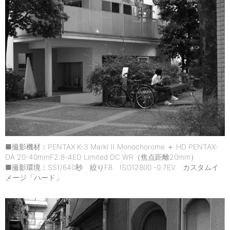
■撮影機材：PENTAX K-3 MarkI II Monochorome ＋ HD PENTAX-
DA 20-40mmF2.8-4ED Limited DC WR（焦点距離20mm）
■撮影環境：SS1/640秒 絞りF8 ISO12800 -0.7EV カスタムイ
メージ「ハード」