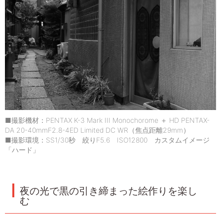
■撮影機材：PENTAX K-3 Mark III Monochorome ＋ HD PENTAX-
DA 20-40mmF2.8-4ED Limited DC WR（焦点距離29mm）
■撮影環境：SS1/30秒 絞りF5.6 ISO12800 カスタムイメージ
「ハード」
夜の光で黒の引き締まった絵作りを楽し
む