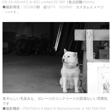
DA 20-40mmF2.8-4ED Limited DC WR（焦点距離40mm）
■撮影環境：SS1/800秒 絞りF11 ISO1600 カスタムイメージ
「ハード」
老犬らしい毛並みも、ガレージのコンクリートの質感もいい雰囲気
です
■撮影機材：PENTAX K-3 Mark III Monochorome ＋ HD PENTAX-