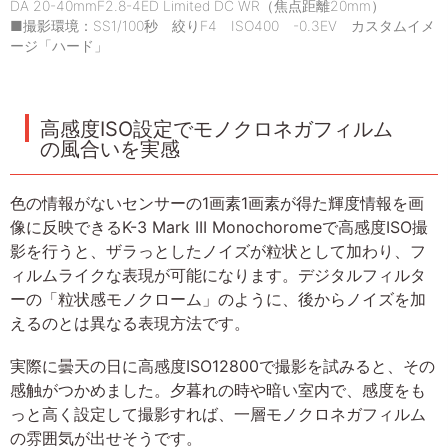
DA 20-40mmF2.8-4ED Limited DC WR（焦点距離20mm）
■撮影環境：SS1/100秒 絞りF4 ISO400 -0.3EV カスタムイメ
ージ「ハード」
高感度ISO設定でモノクロネガフィルム
の風合いを実感
色の情報がないセンサーの1画素1画素が得た輝度情報を画
像に反映できるK-3 Mark III Monochoromeで高感度ISO撮
影を行うと、ザラっとしたノイズが粒状として加わり、フ
ィルムライクな表現が可能になります。デジタルフィルタ
ーの「粒状感モノクローム」のように、後からノイズを加
えるのとは異なる表現方法です。
実際に曇天の日に高感度ISO12800で撮影を試みると、その
感触がつかめました。夕暮れの時や暗い室内で、感度をも
っと高く設定して撮影すれば、一層モノクロネガフィルム
の雰囲気が出せそうです。