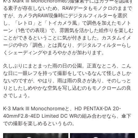
K-3 Mark III Monochoromeの撮像素子にはカラーを認識す
る素子が存在しないため、RAWデータもモノクロのままで
すが、カメラ内RAW現像時にデジタルフィルターを選択
し、「レトロ」と「トイカメラ風」で調色を加えたモノト
ーン（1色での表現）で、雰囲気を活かした絵作りを楽しむ
ことができるということに気が付きました。カスタムイメ
ージの中の「調色」とは異なり、デジタルフィルターらし
くシェーディングやまろやかさが加わります。
久しぶりにまとまった雨の日の公園。正直なところ、こん
な日に一眼レフを持って撮影をしているなんて怪しさしか
ないのですが、やはり、雨は雨の良さがあり、そのしっと
りとしたしめやかな空気を写し込むのもモノクロームの良
さでしょう。
K-3 Mark III Monochoromeと、HD PENTAX-DA 20-
40mmF2.8-4ED Limited DC WRの組み合わせなら、傘下
での撮影を楽しめるというもの。