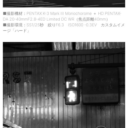
■撮影機材：PENTAX K-3 Mark III Monochorome ＋ HD PENTAX-
DA 20-40mmF2.8-4ED Limited DC WR（焦点距離40mm）
■撮影環境：SS1/25秒 絞りF6.3 ISO1600 -0.3EV カスタムイメ
ージ「ハード」