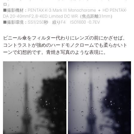
ロ」
■撮影機材：PENTAX K-3 Mark III Monochorome ＋ HD PENTAX-
DA 20-40mmF2.8-4ED Limited DC WR（焦点距離31mm）
■撮影環境：SS1/250秒 絞りF4 ISO1600 -0.7EV
ビニール傘をフィルター代わりにレンズの前にかざせば、
コントラストが強めのハードモノクロームでも柔らかいト
ーンで幻想的です。青焼き写真のような表現に。