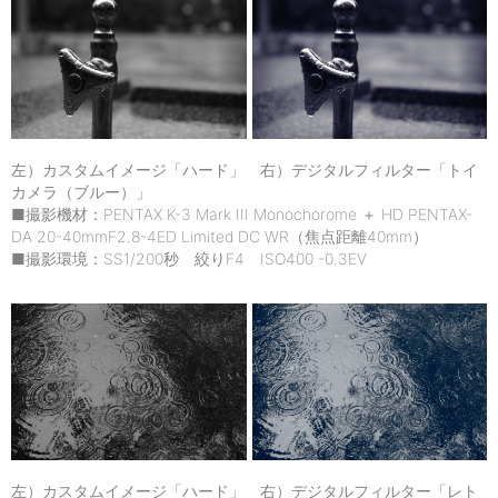
左）カスタムイメージ「ハード」 右）デジタルフィルター「トイ
カメラ（ブルー）」
■撮影機材：PENTAX K-3 Mark III Monochorome ＋ HD PENTAX-
DA 20-40mmF2.8-4ED Limited DC WR（焦点距離40mm）
■撮影環境：SS1/200秒 絞りF4 ISO400 -0.3EV
左）カスタムイメージ「ハード」 右）デジタルフィルター「レト