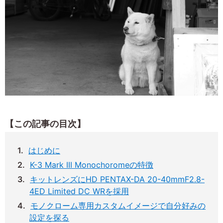
【この記事の目次】
はじめに
K-3 Mark III Monochoromeの特徴
キットレンズにHD PENTAX-DA 20-40mmF2.8-
4ED Limited DC WRを採用
モノクローム専用カスタムイメージで自分好みの
設定を探る