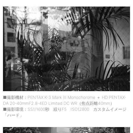
■撮影機材：PENTAX K-3 Mark III Monochorome ＋ HD PENTAX-
DA 20-40mmF2.8-4ED Limited DC WR（焦点距離40mm）
■撮影環境：SS1/1600秒 絞りF5 ISO12800 カスタムイメージ
「ハード」