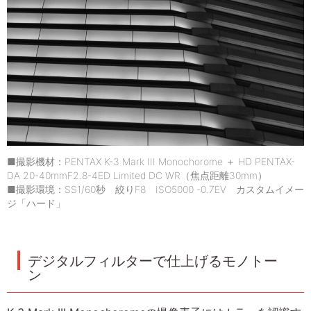
■撮影機材：PENTAX K-3 Mark III Monochorome ＋ HD PENTAX-
DA 20-40mmF2.8-4ED Limited DC WR（焦点距離30mm）
■撮影環境：SS1/60秒 絞りF8 ISO5000 -0.7EV カスタムイメー
ジ「ハード」
デジタルフィルターで仕上げるモノトー
ン