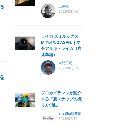
5
三井公一
2026/08/04
ライカ ズミルックス
M f1.4/50 ASPH.｜マ
チアルキ・ライカ（鹿
児島編）
大門正明
2026/08/03
景を
プロカメラマンが紹介
する『夏スナップの撮
り方9選』
ShaSha編集部
2026/07/31