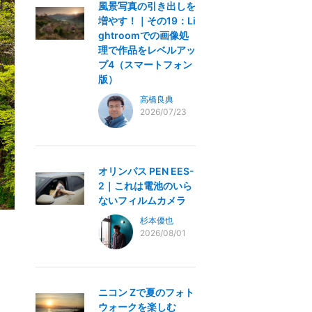
風景写真の引き出しを
増やす！｜その19：Li
ghtroomでの画像処
理で作品をレベルアッ
プ4（スマートフォン
版）
高橋良典
2026/07/23
オリンパス PEN EES-
2｜これは電池のいら
ないフィルムカメラ
杉本優也
2026/08/01
ニコン Zで夏のフォト
ウォークを楽しむ