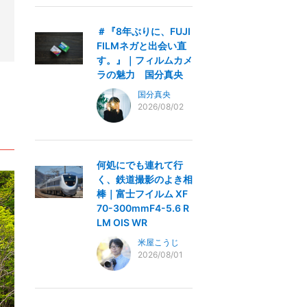
＃『8年ぶりに、FUJI
FILMネガと出会い直
す。』｜フィルムカメ
ラの魅力 国分真央
国分真央
2026/08/02
何処にでも連れて行
く、鉄道撮影のよき相
棒｜富士フイルム XF
70-300mmF4-5.6 R
LM OIS WR
米屋こうじ
2026/08/01