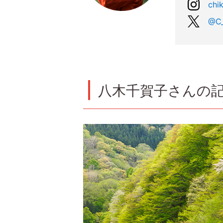
chi
@C_
八木千賀子さんの