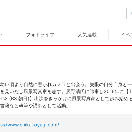
ン
フォトライフ
人気連載
イベ
幼い頃より自然に惹かれカメラと出会う。隻眼の自分自身と一
を見いだし風景写真家を志す。辰野清氏に師事し2016年に【T
aphers3 (BS 朝日)】出演をきっかけに風景写真家として歩み始め
書籍など執筆や講師として活動。
ps://www.chikakoyagi.com/