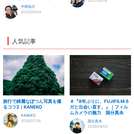
2021/05/14
中西祐介
2022/04/24
人気記事
旅行で綺麗なぽつん写真を撮
＃『8年ぶりに、FUJIFILMネ
るコツ2｜KANEKO
ガと出会い直す。』｜フィル
ムカメラの魅力 国分真央
KANEKO
2026/07/26
国分真央
2026/08/02