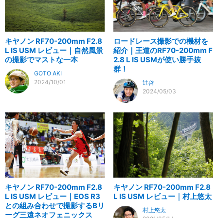
キヤノン RF70-200mm F2.8
ロードレース撮影での機材を
L IS USM レビュー｜自然風景
紹介｜王道のRF70-200mm F
の撮影でマストな一本
2.8 L IS USMが使い勝手抜
群！
GOTO AKI
2024/10/01
辻啓
2024/05/03
キヤノン RF70-200mm F2.8
キヤノン RF70-200mm F2.8
L IS USM レビュー｜EOS R3
L IS USM レビュー｜村上悠太
との組み合わせで撮影するBリ
村上悠太
ーグ三遠ネオフェニックス