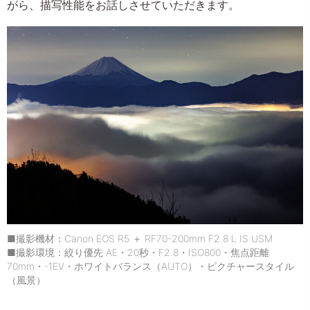
がら、描写性能をお話しさせていただきます。
■撮影機材：Canon EOS R5 ＋ RF70-200mm F2.8 L IS USM
■撮影環境：絞り優先 AE・20秒・F2.8・ISO800・焦点距離
70mm・-1EV・ホワイトバランス（AUTO）・ピクチャースタイル
（風景）