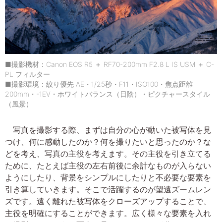
■撮影機材：Canon EOS R5 ＋ RF70-200mm F2.8 L IS USM ＋ C-
PL フィルター
■撮影環境：絞り優先 AE・1/25秒・F11・ISO100・焦点距離
200mm・-1EV・ホワイトバランス（日陰）・ピクチャースタイル
（風景）
写真を撮影する際、まずは自分の心が動いた被写体を見
つけ、何に感動したのか？何を撮りたいと思ったのか？な
どを考え、写真の主役を考えます。その主役を引き立てる
ために、たとえば主役の左右前後に余計なものが入らない
ようにしたり、背景をシンプルにしたりと不必要な要素を
引き算していきます。そこで活躍するのが望遠ズームレン
ズです。遠く離れた被写体をクローズアップすることで、
主役を明確にすることができます。広く様々な要素を入れ