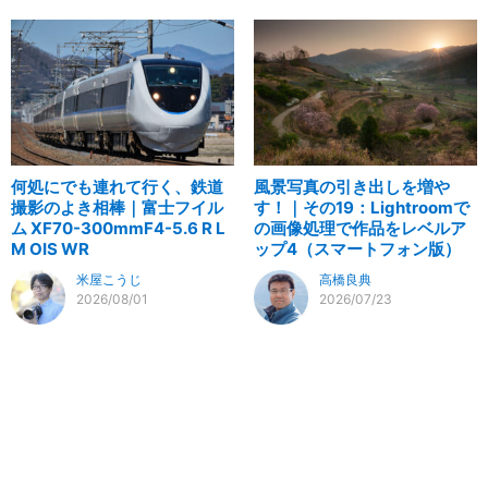
何処にでも連れて行く、鉄道
風景写真の引き出しを増や
撮影のよき相棒｜富士フイル
す！｜その19：Lightroomで
ム XF70-300mmF4-5.6 R L
の画像処理で作品をレベルア
M OIS WR
ップ4（スマートフォン版）
米屋こうじ
高橋良典
2026/08/01
2026/07/23