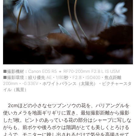
■撮影機材：Canon EOS R5 ＋ RF70-200mm F2.8 L IS USM
■撮影環境：絞り優先 AE・1/80秒・F2.8・ISO400・焦点距離
200mm・-0.33EV・ホワイトバランス（太陽光）・ピクチャースタ
イル（風景）
2cmほどの小さなセツブンソウの花を、バリアングルを
使いカメラを地面ギリギリに置き、最短撮影距離から撮影
した1枚。ピントのあっている花の部分はシャープに写しな
がらも、前ボケや後ろボケは階調がとても美しくとろける
ようで、モニターに映し出されるだけで気分を高揚させて