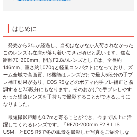
はじめに
発売から2年が経過し、当初はなかなか入荷されなかった
このレンズも在庫が落ち着いてきた頃だと思います。焦点
距離70-200mm、開放F2.8のレンズとしては、全長約
146mm、重さ約1,070gと軽量コンパクトになっており、ズ
ーム全域で高画質、IS機能はレンズだけで最大5段分の手ブ
レ補正効果があり、EOS R5などのボディ内手ブレ補正と協
調すると7.5段分にもなります。そのおかげで手ブレしやす
かった望遠レンズを手持ちで撮影することができるように
なりました。
最短撮影距離も0.7mと寄ることができ、今まで以上に活
躍してくれるレンズです。「RF70-200mm F2.8 L IS
USM」とEOS R5で冬の風景を撮影した写真をご紹介しな