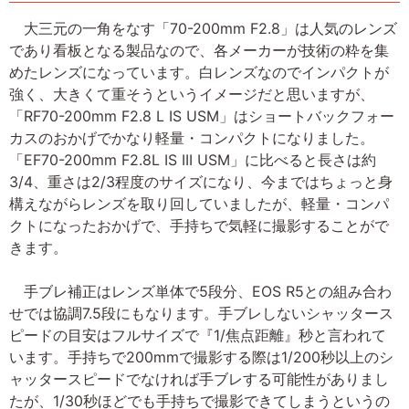
大三元の一角をなす「70-200mm F2.8」は人気のレンズ
であり看板となる製品なので、各メーカーが技術の粋を集
めたレンズになっています。白レンズなのでインパクトが
強く、大きくて重そうというイメージだと思いますが、
「RF70-200mm F2.8 L IS USM」はショートバックフォー
カスのおかげでかなり軽量・コンパクトになりました。
「EF70-200mm F2.8L IS III USM」に比べると長さは約
3/4、重さは2/3程度のサイズになり、今まではちょっと身
構えながらレンズを取り回していましたが、軽量・コンパ
クトになったおかげで、手持ちで気軽に撮影することがで
きます。
手ブレ補正はレンズ単体で5段分、EOS R5との組み合わ
せでは協調7.5段にもなります。手ブレしないシャッタース
ピードの目安はフルサイズで『1/焦点距離』秒と言われて
います。手持ちで200mmで撮影する際は1/200秒以上のシ
ャッタースピードでなければ手ブレする可能性がありまし
たが、1/30秒ほどでも手持ちで撮影できてしまうというの