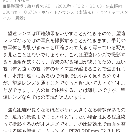
PL フィルター
■撮影環境：絞り優先 AE・1/2000秒・F3.2・ISO100・焦点距離
200mm・+0.67EV・ホワイトバランス（太陽光）・ピクチャースタ
イル（風景）
望遠レンズは圧縮効果をいかすことができるので、望遠
レンズならではの写真を撮影することができます。手前の
被写体と背景がぎゅっと圧縮されて大きく写っている写真
を見たことはないでしょうか。これは望遠レンズで撮影す
ると画角が狭くなり、背景の写る範囲が狭まるため、近い
被写体と遠くの被写体のサイズ差が縮まることで生まれま
す。本来は遠くにあるので肉眼では小さく見えるのです
が、望遠レンズを通すことでぐっと近づいて大きく写すこ
とができます。人の目で体験することは難しいですが、望
遠レンズならではの表現だと思います。
焦点距離が長くなるほどボケは大きくなる特徴があるの
で、遠方の景色までくっきりと写したい場合はある程度絞
って撮影するのがオススメです。この圧縮効果で画面を整
理する際も望遠ズームレンズ「RF70-200mm F2.8 L IS