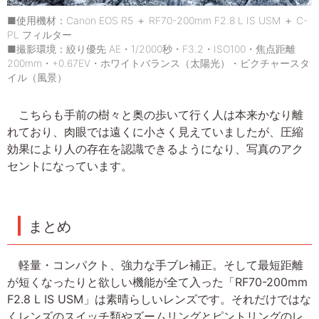
■使用機材：Canon EOS R5 ＋ RF70-200mm F2.8 L IS USM ＋ C-
PL フィルター
■撮影環境：絞り優先 AE・1/2000秒・F3.2・ISO100・焦点距離
200mm・+0.67EV・ホワイトバランス（太陽光）・ピクチャースタ
イル（風景）
こちらも手前の樹々と奥の歩いて行く人は本来かなり離
れており、肉眼では遠くに小さく見えていましたが、圧縮
効果により人の存在を認識できるようになり、写真のアク
セントになっています。
まとめ
軽量・コンパクト、強力な手ブレ補正。そして最短距離
が短くなったりと欲しい機能が全て入った「RF70-200mm
F2.8 L IS USM」は素晴らしいレンズです。それだけではな
くレンズのスイッチ類やズームリングとピントリングのレ