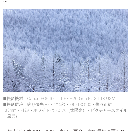
■撮影機材：Canon EOS R5 ＋ RF70-200mm F2.8 L IS USM
■撮影環境：絞り優先 AE・1/15秒・F8・ISO100・焦点距離
135mm・-1EV・ホワイトバランス（太陽光）・ピクチャースタイル
（風景）