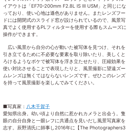
イアウトは「EF70-200mm F2.8L IS III USM」と同じにな
っており、使い心地は遜色がありません。またレンズフー
ドには開閉式のスライド窓が設けられているので、風景写
真でよく使用するPLフィルターを使用する際もスムーズに
操作ができます。
広い風景から自分の心が動いた被写体を見つけ、それを
引き立てるために不必要な要素を取り除いたり、美しくと
ろけるようなボケで被写体を浮き立たせたり、圧縮効果を
使い対比させることで表現したりと、風景撮影に望遠ズー
ムレンズは無くてはならないレンズです。ぜひこのレンズ
を持って風景撮影を楽しんでみてください。
■写真家：
八木千賀子
愛知県出身。幼い頃より自然に惹かれカメラと出会う。隻
眼の自分自身と一眼レフに共通点を見いだし風景写真家を
志す。辰野清氏に師事し2016年に【The Photographers3