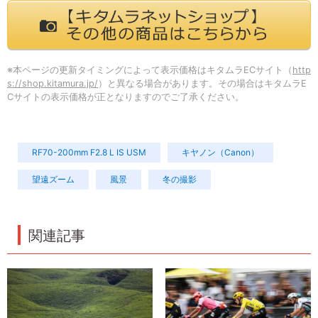
※本ページの更新タイミングによって表示価格はキタムラECサイト（
http
s://shop.kitamura.jp/
）と異なる場合があります。その場合はキタムラE
Cサイトの表示価格が正となりますのでご了承ください。
RF70-200mm F2.8 L IS USM
キヤノン（Canon）
望遠ズーム
風景
冬の撮影
関連記事