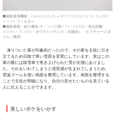
■撮影使用機材：Canon EOS R5 ＋ RF70-200mm F2.8 L IS USM
＋ C-PL フィルター
■撮影環境：絞り優先 AE・1/1250秒・F4・ISO100・焦点距離
147mm・-0.33EV・ホワイトバランス（太陽光）・ピクチャースタ
イル（風景)
凍りついた葦が印象的だったので、その葦を主役に引き
立てるため日陰で青い雪原を背景にしています。実はこの
葦の横には除雪車で巻き上げられた雪が左側にありまし
た。それをいれてしまうと現実感が生まれてしまうため、
望遠ズームを使い画面を整理しています。画面を整理する
ことで主役が明確になり、自分の見せたいものを見ている
人に伝えることができます。
美しいボケをいかす