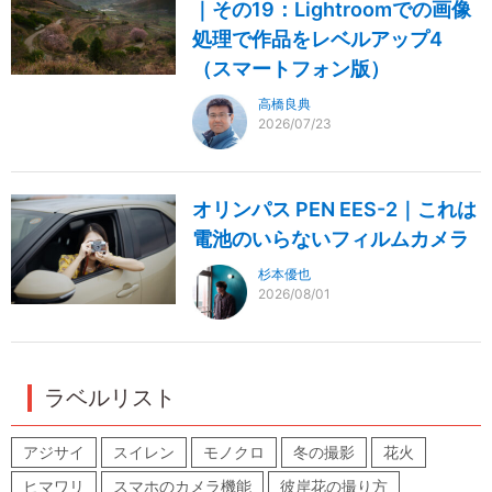
｜その19：Lightroomでの画像
処理で作品をレベルアップ4
（スマートフォン版）
高橋良典
2026/07/23
オリンパス PEN EES-2｜これは
電池のいらないフィルムカメラ
杉本優也
2026/08/01
ラベルリスト
アジサイ
スイレン
モノクロ
冬の撮影
花火
ヒマワリ
スマホのカメラ機能
彼岸花の撮り方