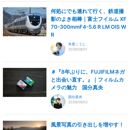
何処にでも連れて行く、鉄道撮
影のよき相棒｜富士フイルム XF
70-300mmF4-5.6 R LM OIS W
R
米屋こうじ
2026/08/01
＃『8年ぶりに、FUJIFILMネガ
と出会い直す。』｜フィルムカ
メラの魅力 国分真央
国分真央
2026/08/02
風景写真の引き出しを増やす！