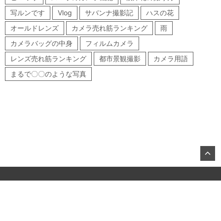
写ルンです
Vlog
サバンナ撮影記
ハスの花
オールドレンズ
カメラ売れ筋ランキング
雨
カメラバッグの中身
フィルムカメラ
レンズ売れ筋ランキング
都市景観撮影
カメラ用語
まるで〇〇のような写真
©2026, KITAMURA Co., Ltd.
About US
お問合せ
All Rights Reserved.