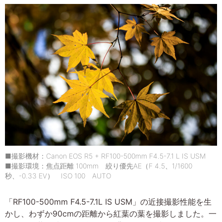
■撮影機材：Canon EOS R5 + RF100-500mm F4.5-7.1 L IS USM
■撮影環境：焦点距離 100mm 絞り優先AE（F 4.5、1/1600
秒、-0.33 EV） ISO 100 AUTO
「RF100-500mm F4.5-7.1L IS USM」の近接撮影性能を生
かし、わずか90cmの距離から紅葉の葉を撮影しました。一