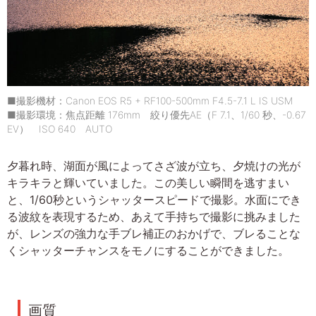
■撮影機材：Canon EOS R5 + RF100-500mm F4.5-7.1 L IS USM
■撮影環境：焦点距離 176mm 絞り優先AE（F 7.1、1/60 秒、-0.67
EV） ISO 640 AUTO
夕暮れ時、湖面が風によってさざ波が立ち、夕焼けの光が
キラキラと輝いていました。この美しい瞬間を逃すまい
と、1/60秒というシャッタースピードで撮影。水面にでき
る波紋を表現するため、あえて手持ちで撮影に挑みました
が、レンズの強力な手ブレ補正のおかげで、ブレることな
くシャッターチャンスをモノにすることができました。
画質