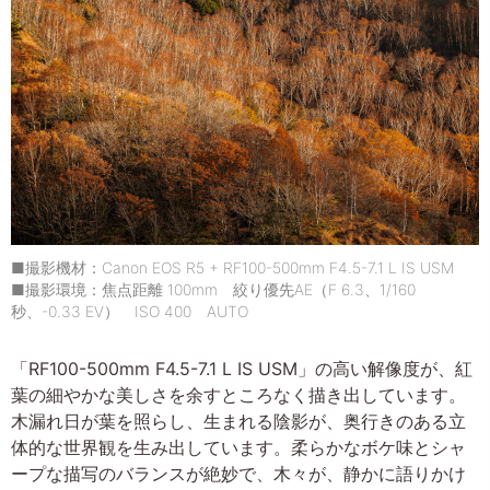
■撮影機材：Canon EOS R5 + RF100-500mm F4.5-7.1 L IS USM
■撮影環境：焦点距離 100mm 絞り優先AE（F 6.3、1/160
秒、-0.33 EV） ISO 400 AUTO
「RF100-500mm F4.5-7.1 L IS USM」の高い解像度が、紅
葉の細やかな美しさを余すところなく描き出しています。
木漏れ日が葉を照らし、生まれる陰影が、奥行きのある立
体的な世界観を生み出しています。柔らかなボケ味とシャ
ープな描写のバランスが絶妙で、木々が、静かに語りかけ