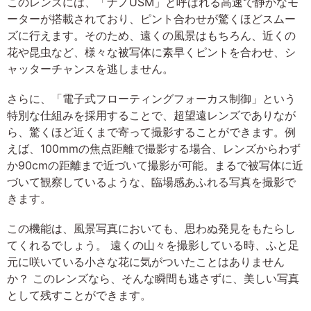
このレンズには、「ナノUSM」と呼ばれる高速で静かなモ
ーターが搭載されており、ピント合わせが驚くほどスムー
ズに行えます。そのため、遠くの風景はもちろん、近くの
花や昆虫など、様々な被写体に素早くピントを合わせ、シ
ャッターチャンスを逃しません。
さらに、「電子式フローティングフォーカス制御」という
特別な仕組みを採用することで、超望遠レンズでありなが
ら、驚くほど近くまで寄って撮影することができます。例
えば、100mmの焦点距離で撮影する場合、レンズからわず
か90cmの距離まで近づいて撮影が可能。まるで被写体に近
づいて観察しているような、臨場感あふれる写真を撮影で
きます。
この機能は、風景写真においても、思わぬ発見をもたらし
てくれるでしょう。 遠くの山々を撮影している時、ふと足
元に咲いている小さな花に気がついたことはありません
か？ このレンズなら、そんな瞬間も逃さずに、美しい写真
として残すことができます。