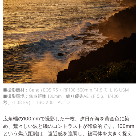
■撮影機材：Canon EOS R5 + RF100-500mm F4.5-7.1 L IS USM
■撮影環境：焦点距離 100mm 絞り優先AE（F 5.6、1/400
秒、-1.33 EV） ISO 200 AUTO
広角端の100mmで撮影した一枚。夕日が海を黄金色に染
め、荒々しい波と磯のコントラストが印象的です。100mm
という焦点距離は、遠近感を強調し、被写体を大きく捉え