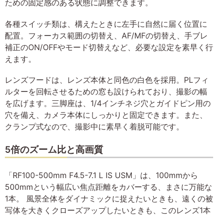
ための固定感のある状態に調整できます。
各種スイッチ類は、構えたときに左手に自然に届く位置に
配置。フォーカス範囲の切替え、AF/MFの切替え、手ブレ
補正のON/OFFやモード切替えなど、必要な設定を素早く行
えます。
レンズフードは、レンズ本体と同色の白色を採用。PLフィ
ルターを回転させるための窓も設けられており、撮影の幅
を広げます。三脚座は、1/4インチネジ穴とガイドピン用の
穴を備え、カメラ本体にしっかりと固定できます。また、
クランプ式なので、撮影中に素早く着脱可能です。
5倍のズーム比と高画質
「RF100-500mm F4.5-7.1 L IS USM」は、100mmから
500mmという幅広い焦点距離をカバーする、まさに万能な
1本。 風景全体をダイナミックに捉えたいときも、遠くの被
写体を大きくクローズアップしたいときも、このレンズ1本