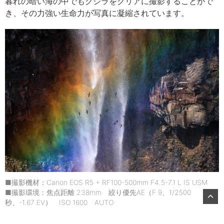
暮れの暗い海の中でもクジラをクリアに撮影することがで
き、その力強い生命力が写真に凝縮されています。
■撮影機材：Canon EOS R5 + RF100-500mm F4.5-7.1 L IS USM
■撮影環境：焦点距離 238mm 絞り優先AE（F 9、1/2500
秒、-1.67 EV） ISO 1600 AUTO