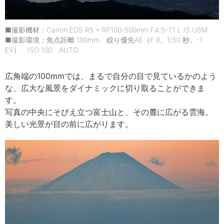
■撮影機材：Canon EOS R5 + RF100-500mm F4.5-7.1 L IS USM
■撮影環境：焦点距離 100mm 絞り優先AE（F 8、1/50 秒、-1
EV） ISO 100 AUTO
広角端の100mmでは、まるで自分の目で見ているかのよう
な、広大な風景をダイナミックに切り取ることができま
す。
写真の中央にそびえ立つ富士山と、その麓に広がる雲海。
美しい光景が目の前に広がります。