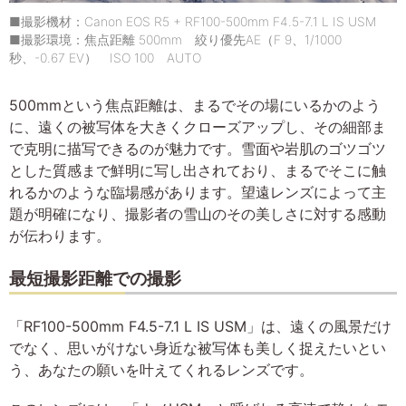
■撮影機材：Canon EOS R5 + RF100-500mm F4.5-7.1 L IS USM
■撮影環境：焦点距離 500mm 絞り優先AE（F 9、1/1000
秒、-0.67 EV） ISO 100 AUTO
500mmという焦点距離は、まるでその場にいるかのよう
に、遠くの被写体を大きくクローズアップし、その細部ま
で克明に描写できるのが魅力です。雪面や岩肌のゴツゴツ
とした質感まで鮮明に写し出されており、まるでそこに触
れるかのような臨場感があります。望遠レンズによって主
題が明確になり、撮影者の雪山のその美しさに対する感動
が伝わります。
最短撮影距離での撮影
「RF100-500mm F4.5-7.1 L IS USM」は、遠くの風景だけ
でなく、思いがけない身近な被写体も美しく捉えたいとい
う、あなたの願いを叶えてくれるレンズです。