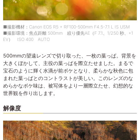
■撮影機材：Canon EOS R5 + RF100-500mm F4.5-7.1 L IS USM
■撮影環境：焦点距離 500mm 絞り優先AE（F 7.1、1/250 秒、+1
EV） ISO 400 AUTO
500mmの望遠レンズで切り取った、一枚の葉っぱ。背景を
大きくぼかして、主役の葉っぱを際立たせました。まるで
宝石のように輝く水滴が前ボケとなり、柔らかな秋色に包
まれた葉っぱとのコントラストが美しい。このレンズのな
めらかなボケ味は、被写体をより一層際立たせ、幻想的な
世界観を作り出します。
解像度