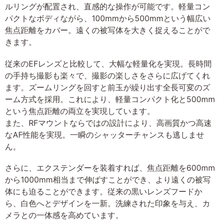
ルリングが配置され、直感的な操作が可能です。軽量コン
パクトなボディながら、100mmから500mmという幅広い
焦点距離をカバー。遠くの被写体を大きく捉えることがで
きます。
従来のEFレンズと比較して、大幅な軽量化を実現。長時間
の手持ち撮影も楽々で、撮影の楽しさをさらに広げてくれ
ます。ズームリングを回すと前玉が繰り出す全長可変のズ
ーム方式を採用。これにより、軽量コンパクト化と500mm
という焦点距離の両立を実現しています。
また、RFマウントならではの設計により、高画質かつ高速
なAF性能を実現。一瞬のシャッターチャンスも逃しませ
ん。
さらに、エクステンダーを装着すれば、焦点距離を600mm
から1000mm相当まで伸ばすことができ、より遠くの被写
体にも迫ることができます。従来の黒いレンズフードか
ら、白色へとデザインを一新。洗練された印象を与え、カ
メラとの一体感を高めています。