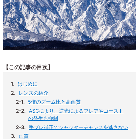
【この記事の目次】
はじめに
レンズの紹介
5倍のズーム比と高画質
ASCにより、逆光によるフレアやゴースト
の発生も抑制
手ブレ補正でシャッターチャンスを逃さない
画質