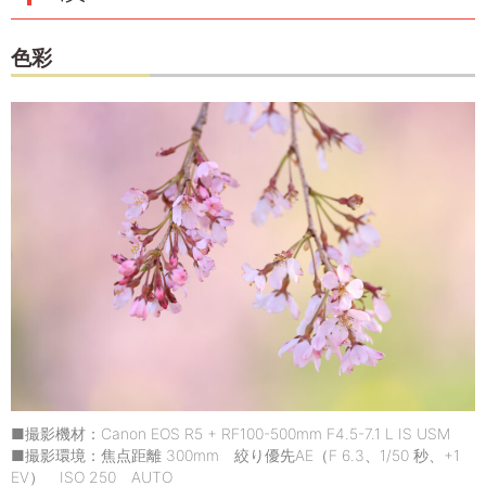
色彩
■撮影機材：Canon EOS R5 + RF100-500mm F4.5-7.1 L IS USM
■撮影環境：焦点距離 300mm 絞り優先AE（F 6.3、1/50 秒、+1
EV） ISO 250 AUTO