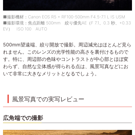
■撮影機材：Canon EOS R5 + RF100-500mm F4.5-7.1 L IS USM
■撮影環境：焦点距離 500mm 絞り優先AE（F 7.1、0.3 秒、+0.33
EV） ISO 100 AUTO
500mm望遠端、絞り開放で撮影。周辺減光はほとんど見ら
れません。このレンズの光学性能の高さを裏付けるもので
す。特に、周辺部の色味やコントラストが中心部とほぼ変
わらず、自然な立体感が得られる点は、風景写真などにお
いて非常に大きなメリットとなるでしょう。
風景写真での実写レビュー
広角端での撮影