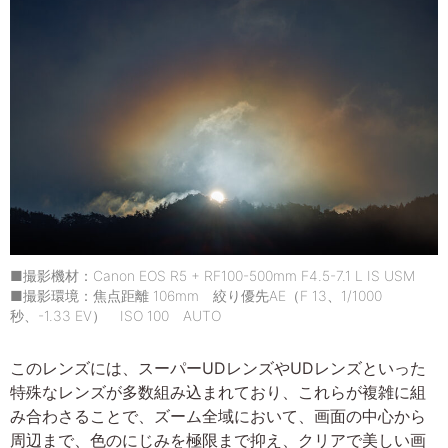
■撮影機材：Canon EOS R5 + RF100-500mm F4.5-7.1 L IS USM
■撮影環境：焦点距離 106mm 絞り優先AE（F 13、1/1000
秒、-1.33 EV） ISO 100 AUTO
このレンズには、スーパーUDレンズやUDレンズといった
特殊なレンズが多数組み込まれており、これらが複雑に組
み合わさることで、ズーム全域において、画面の中心から
周辺まで、色のにじみを極限まで抑え、クリアで美しい画