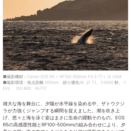
■撮影機材：Canon EOS R5 + RF100-500mm F4.5-7.1 L IS USM
■撮影環境：焦点距離 500mm 絞り優先AE（F 7.1、1/4000 秒、-1
EV） ISO 800 AUTO
雄大な海を舞台に、夕陽が水平線を染める中、ザトウクジ
ラが力強くジャンプする瞬間を捉えました。潮を吹き上
げ、悠々と海を泳ぐ姿はまさに生命の躍動そのもの。EOS
R5の高感度性能とRF100-500mmの組み合わせにより、夕