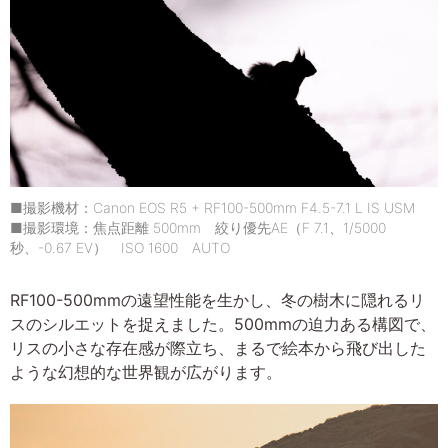
■撮影機材：Canon EOS R5 + RF100-500mm F4.5-7.1 L IS USM
■撮影環境：焦点距離 500mm 絞り優先AE（F 7.1、1/5000
秒、-0.67 EV） ISO 1600 AUTO
RF100-500mmの遠望性能を生かし、冬の樹木に隠れるリ
スのシルエットを捉えました。500mmの迫力ある構図で、
リスの小さな存在感が際立ち、まるで絵本から飛び出した
ような幻想的な世界観が広がります。