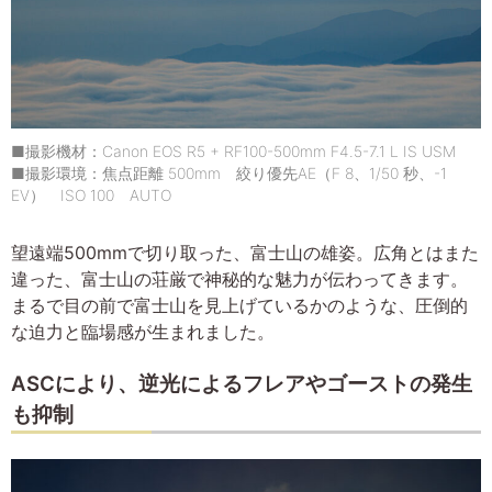
■撮影機材：Canon EOS R5 + RF100-500mm F4.5-7.1 L IS USM
■撮影環境：焦点距離 500mm 絞り優先AE（F 8、1/50 秒、-1
EV） ISO 100 AUTO
望遠端500mmで切り取った、富士山の雄姿。広角とはまた
違った、富士山の荘厳で神秘的な魅力が伝わってきます。
まるで目の前で富士山を見上げているかのような、圧倒的
な迫力と臨場感が生まれました。
ASCにより、逆光によるフレアやゴーストの発生
も抑制