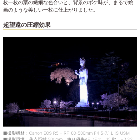
枚一枚の葉の繊細な色合いと、背景のボケ味が、まるで絵
画のような美しい一枚に仕上がりました。
超望遠の圧縮効果
■撮影機材：Canon EOS R5 + RF100-500mm F4.5-7.1 L IS USM
■撮影環境：焦点距離 500mm 絞り優先AE（F 11、15 秒、+0.33