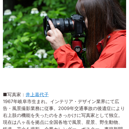
■写真家：
井上嘉代子
1967年岐阜市生まれ。インテリア・デザイン業界にて広
告・風景撮影業務に従事。2009年交通事故の後遺症により
右上肢の機能を失ったのをきっかけに写真家として独立。
現在は八ヶ岳を拠点に全国各地で風景、星景、野生動物、
鉄道、花火を撮影。企業カレンダー、ポスター、書籍新聞