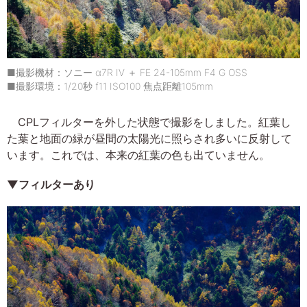
■撮影機材：ソニー α7R IV ＋ FE 24-105mm F4 G OSS
■撮影環境：1/20秒 f11 ISO100 焦点距離105mm
CPLフィルターを外した状態で撮影をしました。紅葉し
た葉と地面の緑が昼間の太陽光に照らされ多いに反射して
います。これでは、本来の紅葉の色も出ていません。
▼フィルターあり