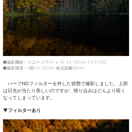
■撮影機材：ソニー α7R IV ＋ FE 24-105mm F4 G OSS
■撮影環境：4秒 f11 ISO100 焦点距離68mm
ハーフNDフィルターを外した状態で撮影しました。上部
は日光が当たり美しいのですが、映り込みはどんより暗く
なってしまっています。
▼フィルターあり