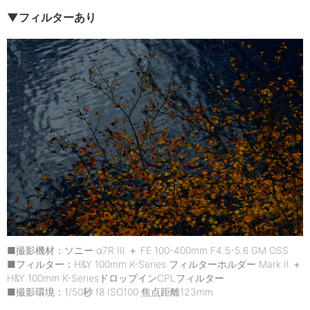
▼フィルターあり
■撮影機材：ソニー α7R III ＋ FE 100-400mm F4.5-5.6 GM OSS
■フィルター：H&Y 100mm K-Series フィルターホルダー Mark II ＋
H&Y 100mm K-SeriesドロップインCPLフィルター
■撮影環境：1/50秒 f8 ISO100 焦点距離123mm