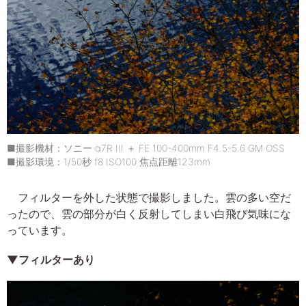
■撮影機材：ソニー α7R III ＋ FE 100-400mm F4.5-5.6 GM OSS
■撮影環境：1/50秒 f8 ISO100 焦点距離123mm
フィルターを外した状態で撮影しました。雲の多い空だ
ったので、雲の部分が白く反射してしまい白飛び気味にな
っています。
▼フィルターあり