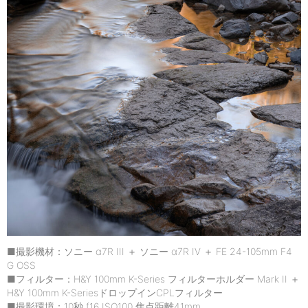
■撮影機材：ソニー α7R III ＋ ソニー α7R IV ＋ FE 24-105mm F4
G OSS
■フィルター：H&Y 100mm K-Series フィルターホルダー Mark II ＋
H&Y 100mm K-SeriesドロップインCPLフィルター
■撮影環境：10秒 f16 ISO100 焦点距離41mm