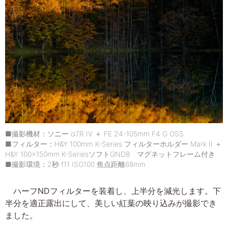
■撮影機材：ソニー α7R IV ＋ FE 24-105mm F4 G OSS
■フィルター：H&Y 100mm K-Series フィルターホルダー Mark II ＋
H&Y 100x150mm K-SeriesソフトGND8 マグネットフレーム付き
■撮影環境：2秒 f11 ISO100 焦点距離68mm
ハーフNDフィルターを装着し、上半分を減光します。下
半分を適正露出にして、美しい紅葉の映り込みが撮影でき
ました。