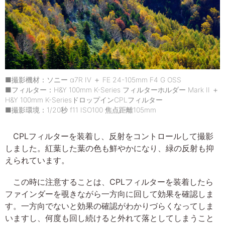
■撮影機材：ソニー α7R IV ＋ FE 24-105mm F4 G OSS
■フィルター：H&Y 100mm K-Series フィルターホルダー Mark II ＋
H&Y 100mm K-SeriesドロップインCPLフィルター
■撮影環境：1/20秒 f11 ISO100 焦点距離105mm
CPLフィルターを装着し、反射をコントロールして撮影
しました。紅葉した葉の色も鮮やかになり、緑の反射も抑
えられています。
この時に注意することは、CPLフィルターを装着したら
ファインダーを覗きながら一方向に回して効果を確認しま
す。一方向でないと効果の確認がわかりづらくなってしま
いますし、何度も回し続けると外れて落としてしまうこと