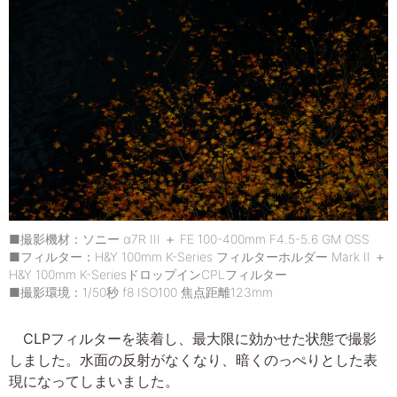
■撮影機材：ソニー α7R III ＋ FE 100-400mm F4.5-5.6 GM OSS
■フィルター：H&Y 100mm K-Series フィルターホルダー Mark II ＋
H&Y 100mm K-SeriesドロップインCPLフィルター
■撮影環境：1/50秒 f8 ISO100 焦点距離123mm
CLPフィルターを装着し、最大限に効かせた状態で撮影
しました。水面の反射がなくなり、暗くのっぺりとした表
現になってしまいました。