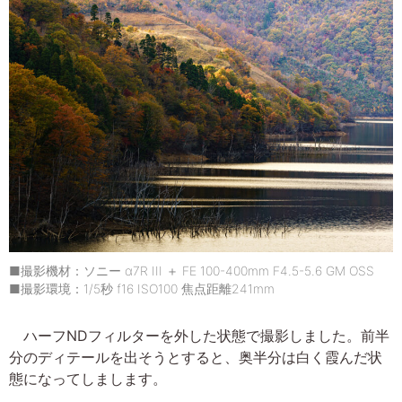
■撮影機材：ソニー α7R III ＋ FE 100-400mm F4.5-5.6 GM OSS
■撮影環境：1/5秒 f16 ISO100 焦点距離241mm
ハーフNDフィルターを外した状態で撮影しました。前半
分のディテールを出そうとすると、奥半分は白く霞んだ状
態になってしまします。