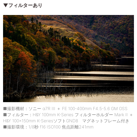
▼フィルターあり
■撮影機材：ソニー α7R III ＋ FE 100-400mm F4.5-5.6 GM OSS
■フィルター：H&Y 100mm K-Series フィルターホルダー Mark II ＋
H&Y 100x150mm K-SeriesソフトGND8 マグネットフレーム付き
■撮影環境：1/8秒 f16 ISO100 焦点距離241mm