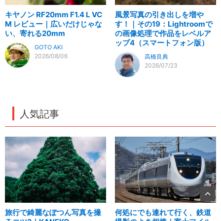
キヤノン RF20mm F1.4 L VC
風景写真の引き出しを増や
M レビュー｜広いだけじゃな
す！｜その19：Lightroomで
い、寄れる20mm
の画像処理で作品をレベルア
ップ4（スマートフォン版）
GOTO AKI
2026/08/06
高橋良典
2026/07/23
人気記事
旅行で綺麗なぽつん写真を撮
何処にでも連れて行く、鉄道