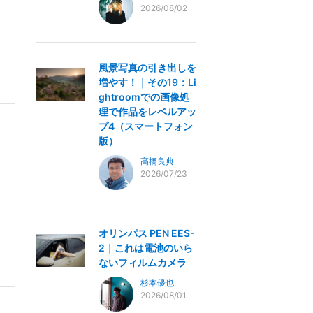
2026/08/02
風景写真の引き出しを
増やす！｜その19：Li
ghtroomでの画像処
理で作品をレベルアッ
プ4（スマートフォン
版）
高橋良典
2026/07/23
オリンパス PEN EES-
2｜これは電池のいら
ないフィルムカメラ
杉本優也
2026/08/01