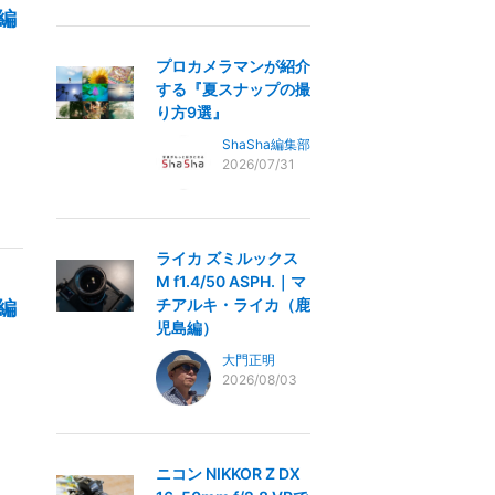
編
プロカメラマンが紹介
する『夏スナップの撮
り方9選』
ShaSha編集部
2026/07/31
ライカ ズミルックス
M f1.4/50 ASPH.｜マ
チアルキ・ライカ（鹿
編
児島編）
大門正明
2026/08/03
ニコン NIKKOR Z DX