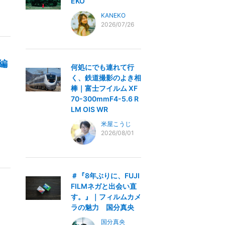
EKO
KANEKO
2026/07/26
編
何処にでも連れて行
く、鉄道撮影のよき相
棒｜富士フイルム XF
70-300mmF4-5.6 R
LM OIS WR
米屋こうじ
2026/08/01
＃『8年ぶりに、FUJI
FILMネガと出会い直
す。』｜フィルムカメ
ラの魅力 国分真央
国分真央