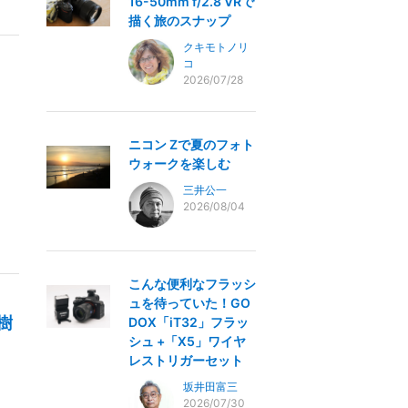
16-50mm f/2.8 VRで
描く旅のスナップ
クキモトノリ
コ
2026/07/28
ニコン Zで夏のフォト
ウォークを楽しむ
三井公一
2026/08/04
こんな便利なフラッシ
ュを待っていた！GO
樹
DOX「iT32」フラッ
シュ +「X5」ワイヤ
レストリガーセット
坂井田富三
2026/07/30