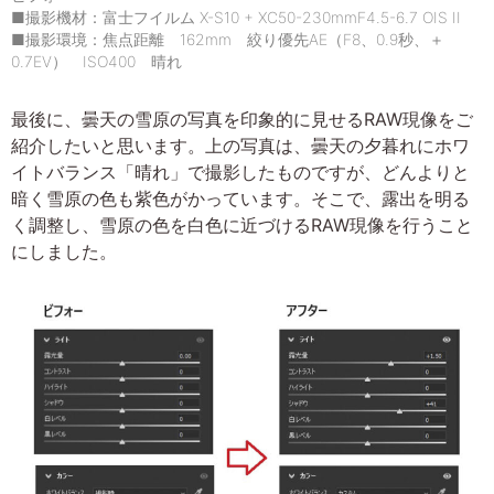
■撮影機材：富士フイルム X-S10 + XC50-230mmF4.5-6.7 OIS II
■撮影環境：焦点距離 162mm 絞り優先AE（F8、0.9秒、＋
0.7EV） ISO400 晴れ
最後に、曇天の雪原の写真を印象的に見せるRAW現像をご
紹介したいと思います。上の写真は、曇天の夕暮れにホワ
イトバランス「晴れ」で撮影したものですが、どんよりと
暗く雪原の色も紫色がかっています。そこで、露出を明る
く調整し、雪原の色を白色に近づけるRAW現像を行うこと
にしました。