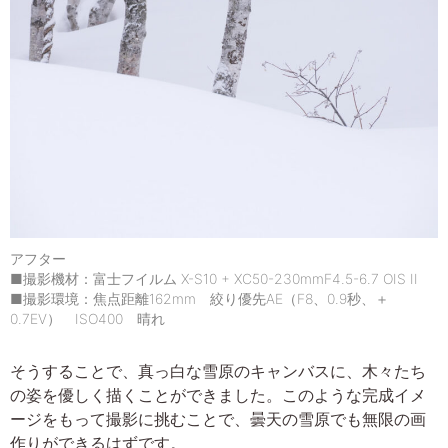
アフター
■撮影機材：富士フイルム X-S10 + XC50-230mmF4.5-6.7 OIS II
■撮影環境：焦点距離162mm 絞り優先AE（F8、0.9秒、＋
0.7EV） ISO400 晴れ
そうすることで、真っ白な雪原のキャンバスに、木々たち
の姿を優しく描くことができました。このような完成イメ
ージをもって撮影に挑むことで、曇天の雪原でも無限の画
作りができるはずです。