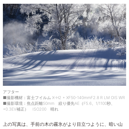
アフター
■撮影機材：富士フイルム X-H2 + XF50-140mmF2.8 R LM OIS WR
■撮影環境：焦点距離50mm 絞り優先AE（F5.6、1/1100秒、
+0.3EV補正） ISO200 晴れ
上の写真は、手前の木の霧氷がより目立つように、暗い山