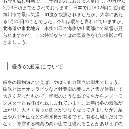
も冷え込む時期で、二十四節気における大寒は1月20日から
2月3日頃までとされております。日本では1902年に北海道
旭川市で最低気温－41度が観測されましたが、大寒にあた
る1月25日のことでした。今年は暖冬と言われていますが、
北海道や東北地方、本州の日本海側や山間部にて積雪が見
られますので、この時期ならではの雪景色をぜひ撮影に行
きましょう。
厳冬の風景について
厳冬の風物詩といえば、やはり迫力満点の樹氷でしょう。
樹氷とはオオシラビソなど針葉樹の葉に氷と雪が付着して
大きく育ったもので、怪獣のような出で立ちからスノーモ
ンスターとも呼ばれ親しまれています。近年は冬の気温が
上がり、大きく育った樹氷が少なくなってきましたが、蔵
王や八甲田山などの樹氷原が有名です。有名な場所だけで
なく、降雪する標高の高い山では現れることがありますの