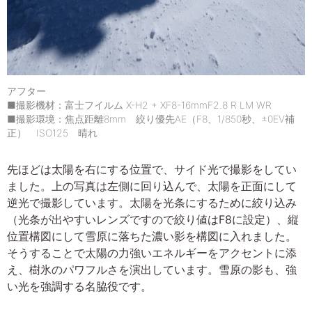
アフター
■撮影機材：富士フイルム X-H2 + XF8-16mmF2.8 R LM WR
■撮影環境：焦点距離8mm 絞り優先AE（F8、1/850秒、±0EV補
正） ISO125 晴れ
先ほどは太陽を右にする位置で、サイド光で撮影をしてい
ました。上の写真は左側に回り込んで、太陽を正面にして
逆光で撮影しています。太陽を光条にするために絞り込み
（光条が出やすいレンズですので絞り値はF8に設定）、縦
位置構図にして雪原に落ちた濃い影を構図に入れました。
そうすることで太陽の力強いエネルギーをアクセントに添
え、樹氷のパワフルさを演出しています。雪原の影も、強
い光を強調する名脇役です。