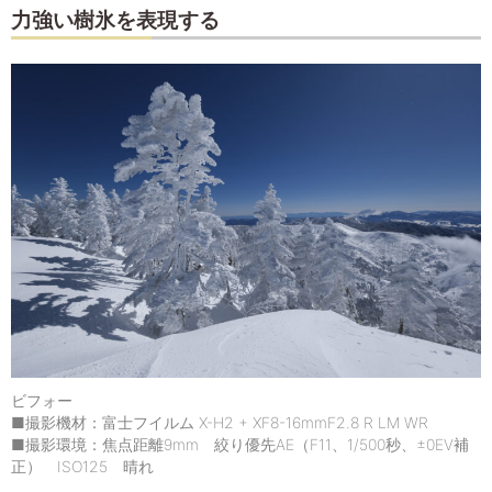
力強い樹氷を表現する
ビフォー
■撮影機材：富士フイルム X-H2 + XF8-16mmF2.8 R LM WR
■撮影環境：焦点距離9mm 絞り優先AE（F11、1/500秒、±0EV補
正） ISO125 晴れ