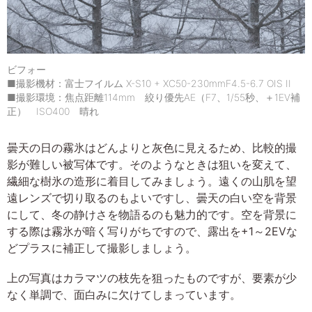
ビフォー
■撮影機材：富士フイルム X-S10 + XC50-230mmF4.5-6.7 OIS II
■撮影環境：焦点距離114mm 絞り優先AE（F7、1/55秒、＋1EV補
正） ISO400 晴れ
曇天の日の霧氷はどんよりと灰色に見えるため、比較的撮
影が難しい被写体です。そのようなときは狙いを変えて、
繊細な樹氷の造形に着目してみましょう。遠くの山肌を望
遠レンズで切り取るのもよいですし、曇天の白い空を背景
にして、冬の静けさを物語るのも魅力的です。空を背景に
する際は霧氷が暗く写りがちですので、露出を+1～2EVな
どプラスに補正して撮影しましょう。
上の写真はカラマツの枝先を狙ったものですが、要素が少
なく単調で、面白みに欠けてしまっています。