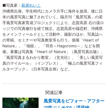
■写真家：
萩原れいこ
沖縄県出身。学生時代にカメラ片手に海外を放浪。後に日
本の風景写真に魅了されていく。隔月刊「風景写真」の若
手風景写真家育成プロジェクトにより、志賀高原 石の湯ロ
ッジでの写真修行を経て独立。志賀高原や嬬恋村、沖縄県
をメインフィールドとして活動中。撮影のほか、写真誌へ
の寄稿、セミナーや写真教室等も行う。個展「Heart of
Nature」、「地獄」、「羽衣～Hagoromo～」などを開
催。著書は写真集「Heart of Nature」（風景写真出版）、
「風景写真まるわかり教室」（玄光社）、「美しい風景写
真のマイルール」（インプレス）、「極上の風景写真フィ
ルターブック」（日本写真企画）など。
関連記事
風景写真をビフォー・アフター
で学ぶ｜その1：渓流編