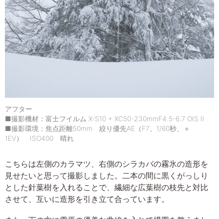
アフター
■撮影機材：富士フイルム X-S10 + XC50-230mmF4.5-6.7 OIS II
■撮影環境：焦点距離50mm 絞り優先AE（F7、1/60秒、＋
1EV） ISO400 晴れ
こちらは左側のカラマツ、右側のシラカバの霧氷の造形を
見せたいと思って撮影しました。二本の間に黒くがっしり
とした針葉樹を入れることで、繊細な広葉樹の枝先と対比
させて、互いに造形を引き立て合っています。