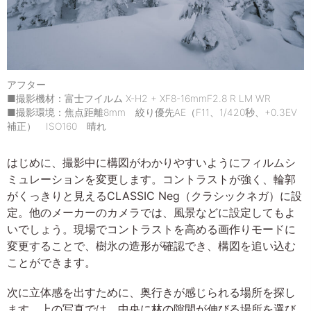
アフター
■撮影機材：富士フイルム X-H2 + XF8-16mmF2.8 R LM WR
■撮影環境：焦点距離8mm 絞り優先AE（F11、1/420秒、+0.3EV
補正） ISO160 晴れ
はじめに、撮影中に構図がわかりやすいようにフィルムシ
ミュレーションを変更します。コントラストが強く、輪郭
がくっきりと見えるCLASSIC Neg（クラシックネガ）に設
定。他のメーカーのカメラでは、風景などに設定してもよ
いでしょう。現場でコントラストを高める画作りモードに
変更することで、樹氷の造形が確認でき、構図を追い込む
ことができます。
次に立体感を出すために、奥行きが感じられる場所を探し
ます。上の写真では、中央に林の隙間が伸びる場所を選び