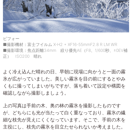
ビフォー
■撮影機材：富士フイルム X-H2 + XF16-55mmF2.8 R LM WR
■撮影環境：焦点距離34mm 絞り優先AE（F8、1/600秒、±0EV補
正） ISO200 晴れ
よく冷え込んだ晴れの日、早朝に現場に向かうと一面の霧
氷が広がっていました。美しい霧氷を目の前にするとやみ
くもに撮ってしまいがちですが、落ち着いて設定や構図を
確認しながら撮影しましょう。
上の写真は手前の木、奥の林の霧氷を撮影したものです
が、どちらにも光が当たって白く重なっており、霧氷の繊
細な枝先が見えにくくなっています。そこで、手前の木を
主役にし、枝先の霧氷を目立たせられないか考えました。