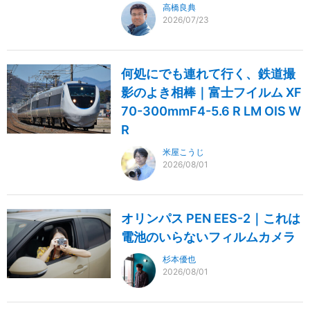
高橋良典
2026/07/23
何処にでも連れて行く、鉄道撮
影のよき相棒｜富士フイルム XF
70-300mmF4-5.6 R LM OIS W
R
米屋こうじ
2026/08/01
オリンパス PEN EES-2｜これは
電池のいらないフィルムカメラ
杉本優也
2026/08/01