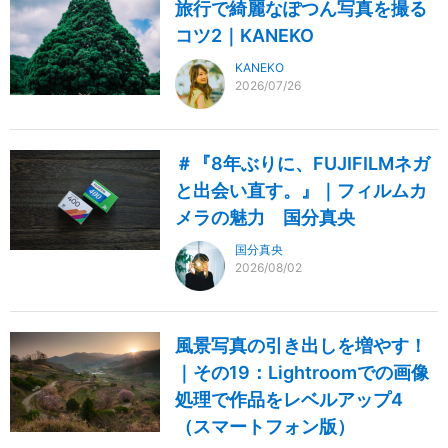
旅行で綺麗なぽつん写真を撮る
コツ2｜KANEKO
KANEKO
2026/07/26
＃『8年ぶりに、FUJIFILMネガ
と出会い直す。』｜フィルムカ
メラの魅力 国分真央
国分真央
2026/08/02
風景写真の引き出しを増やす！
｜その19：Lightroomでの画像
処理で作品をレベルアップ4
（スマートフォン版）