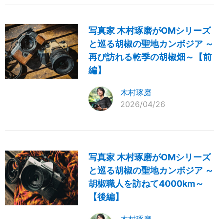
写真家 木村琢磨がOMシリーズ
と巡る胡椒の聖地カンボジア ～
再び訪れる乾季の胡椒畑～【前
編】
木村琢磨
2026/04/26
写真家 木村琢磨がOMシリーズ
と巡る胡椒の聖地カンボジア ～
胡椒職人を訪ねて4000km～
【後編】