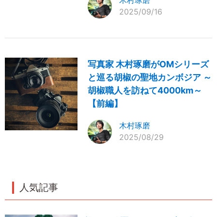
木村琢磨
2025/09/16
写真家 木村琢磨がOMシリーズ
と巡る胡椒の聖地カンボジア ～
胡椒職人を訪ねて4000km～
【前編】
木村琢磨
2025/08/29
人気記事