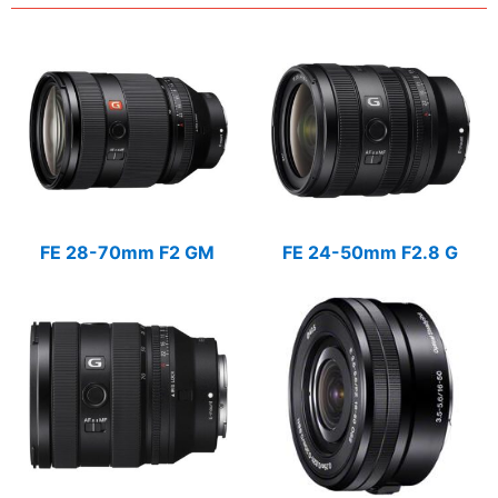
FE 28-70mm F2 GM
FE 24-50mm F2.8 G