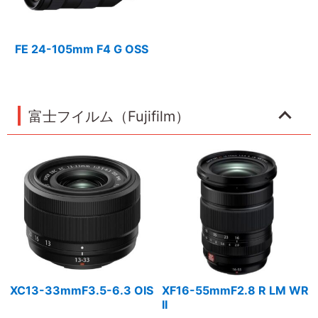
FE 24-105mm F4 G OSS
富士フイルム（Fujifilm）
XC13-33mmF3.5-6.3 OIS
XF16-55mmF2.8 R LM WR
II