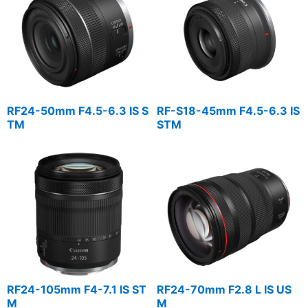
RF24-50mm F4.5-6.3 IS S
RF-S18-45mm F4.5-6.3 IS
TM
STM
RF24-105mm F4-7.1 IS ST
RF24-70mm F2.8 L IS US
M
M