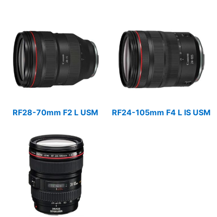
RF28-70mm F2 L USM
RF24-105mm F4 L IS USM