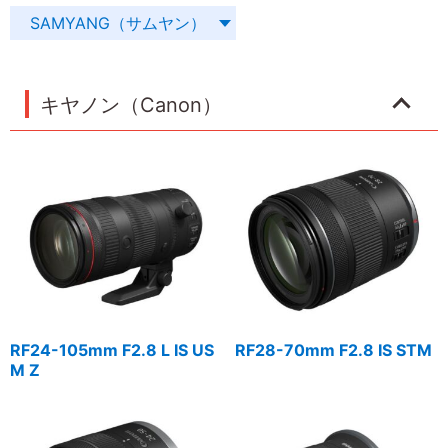
SAMYANG（サムヤン）
キヤノン（Canon）
RF24-105mm F2.8 L IS US
RF28-70mm F2.8 IS STM
M Z