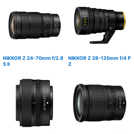
NIKKOR Z 24-70mm f/2.8
NIKKOR Z 28-135mm f/4 P
S II
Z