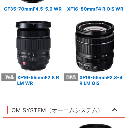
GF35-70mmF4.5-5.6 WR
XF16-80mmF4 R OIS WR
XF16-55mmF2.8 R
XF18-55mmF2.8-4
LM WR
R LM OIS
OM SYSTEM（オーエムシステム）