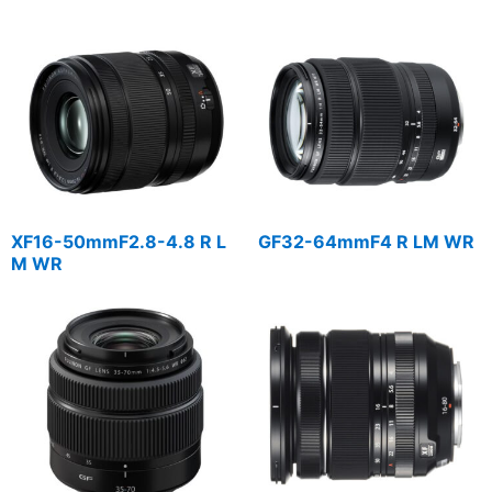
XF16-50mmF2.8-4.8 R L
GF32-64mmF4 R LM WR
M WR