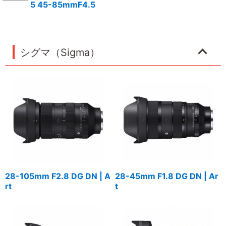
5 45-85mmF4.5
シグマ（Sigma）
28-105mm F2.8 DG DN | A
28-45mm F1.8 DG DN | Ar
rt
t