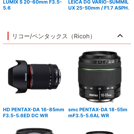
LUMIX S 20-60mm F3.5-
LEICA DG VARIO-SUMMIL
5.6
UX 25-50mm / F1.7 ASPH.
リコー/ペンタックス（Ricoh）
HD PENTAX-DA 16-85mm
smc PENTAX-DA 18-55m
F3.5-5.6ED DC WR
mF3.5-5.6AL WR