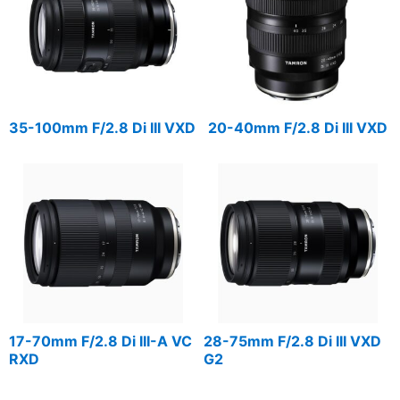
35-100mm F/2.8 Di III VXD
20-40mm F/2.8 Di III VXD
17-70mm F/2.8 Di III-A VC
28-75mm F/2.8 Di III VXD
RXD
G2