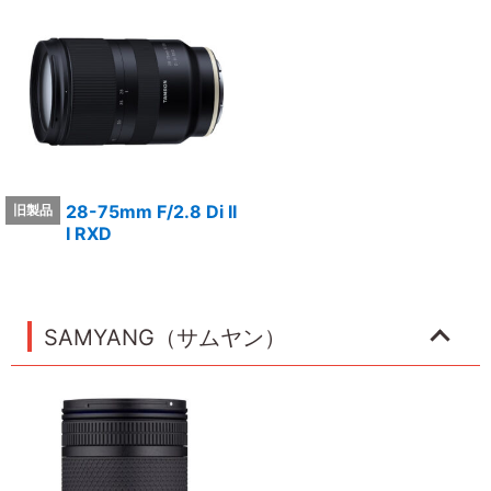
28-75mm F/2.8 Di II
I RXD
SAMYANG（サムヤン）