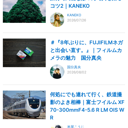
コツ2｜KANEKO
KANEKO
2026/07/26
＃『8年ぶりに、FUJIFILMネガ
と出会い直す。』｜フィルムカ
メラの魅力 国分真央
国分真央
2026/08/02
何処にでも連れて行く、鉄道撮
影のよき相棒｜富士フイルム XF
70-300mmF4-5.6 R LM OIS W
R
米屋こうじ