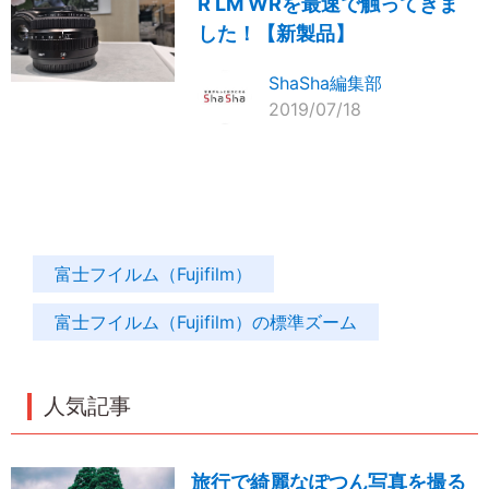
R LM WRを最速で触ってきま
した！【新製品】
ShaSha編集部
2019/07/18
富士フイルム（Fujifilm）
富士フイルム（Fujifilm）の標準ズーム
人気記事
旅行で綺麗なぽつん写真を撮る