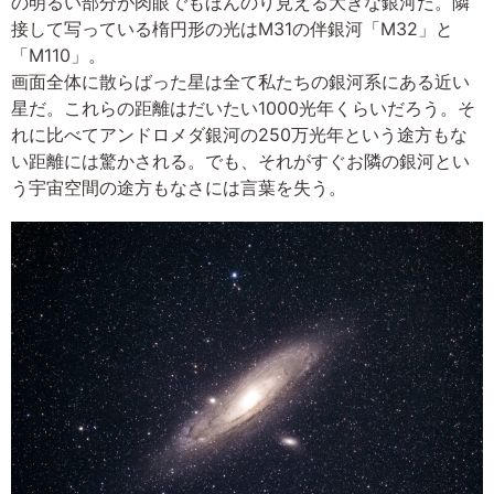
の明るい部分が肉眼でもほんのり見える大きな銀河だ。隣
接して写っている楕円形の光はM31の伴銀河「M32」と
「M110」。
画面全体に散らばった星は全て私たちの銀河系にある近い
星だ。これらの距離はだいたい1000光年くらいだろう。そ
れに比べてアンドロメダ銀河の250万光年という途方もな
い距離には驚かされる。でも、それがすぐお隣の銀河とい
う宇宙空間の途方もなさには言葉を失う。