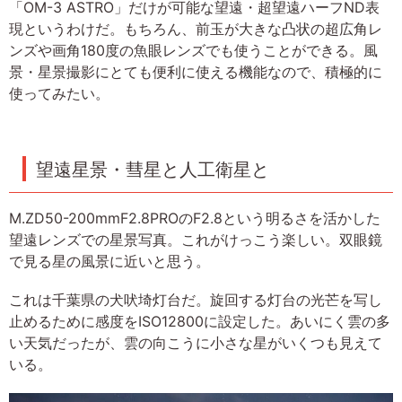
「OM-3 ASTRO」だけが可能な望遠・超望遠ハーフND表
現というわけだ。もちろん、前玉が大きな凸状の超広角レ
ンズや画角180度の魚眼レンズでも使うことができる。風
景・星景撮影にとても便利に使える機能なので、積極的に
使ってみたい。
望遠星景・彗星と人工衛星と
M.ZD50-200mmF2.8PROのF2.8という明るさを活かした
望遠レンズでの星景写真。これがけっこう楽しい。双眼鏡
で見る星の風景に近いと思う。
これは千葉県の犬吠埼灯台だ。旋回する灯台の光芒を写し
止めるために感度をISO12800に設定した。あいにく雲の多
い天気だったが、雲の向こうに小さな星がいくつも見えて
いる。