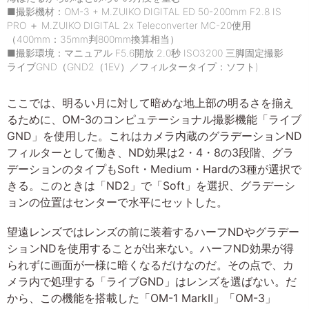
■撮影機材：OM-3 + M.ZUIKO DIGITAL ED 50-200mm F2.8 IS
PRO ＋ M.ZUIKO DIGITAL 2x Teleconverter MC-20使用
（400mm：35mm判800mm換算相当）
■撮影環境：マニュアル F5.6開放 2.0秒 ISO3200 三脚固定撮影
ライブGND（GND2（1EV）／フィルタータイプ：ソフト)
ここでは、明るい月に対して暗めな地上部の明るさを揃え
るために、OM-3のコンピュテーショナル撮影機能「ライブ
GND」を使用した。これはカメラ内蔵のグラデーションND
フィルターとして働き、ND効果は2・4・8の3段階、グラ
デーションのタイプもSoft・Medium・Hardの3種が選択で
きる。このときは「ND2」で「Soft」を選択、グラデーシ
ョンの位置はセンターで水平にセットした。
望遠レンズではレンズの前に装着するハーフNDやグラデー
ションNDを使用することが出来ない。ハーフND効果が得
られずに画面が一様に暗くなるだけなのだ。その点で、カ
メラ内で処理する「ライブGND」はレンズを選ばない。だ
から、この機能を搭載した「OM-1 MarkII」「OM-3」