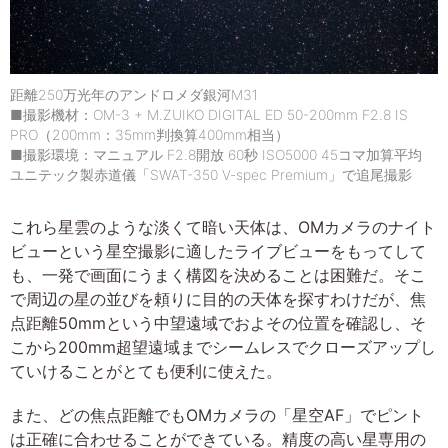
距離250万光年のアンドロメダ銀河M31
■撮影機材：OM-3 + M.ZUIKO DIGITAL ED 50-200mm F2.8 IS
PRO（200mm：35mm判換算400mm相当）
■撮影環境：マニュアル F2.8開放 60秒 ISO5000 45コマ加算平均
ユニテック製赤道儀「SWAT-350 V-spec Premium」で追尾撮影
これら星雲のような淡くて暗い天体は、OMカメラのナイト
ビューという星空撮影に適したライブビューをもってして
も、一発で画面にうまく構図を決めることは困難だ。そこ
で周辺の星の並びを頼りに目的の天体を探すわけだが、焦
点距離50mmという中望遠域でおよその位置を確認し、そ
こから200mm超望遠域までシームレスでクローズアップし
ていけることがとても便利に使えた。
また、どの焦点距離でもOMカメラの「星空AF」でピント
は正確に合わせることができている。精度の高い星専用の