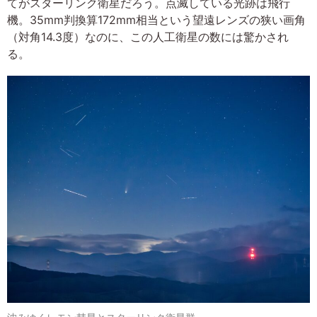
てがスターリンク衛星だろう。点滅している光跡は飛行
機。35mm判換算172mm相当という望遠レンズの狭い画角
（対角14.3度）なのに、この人工衛星の数には驚かされ
る。