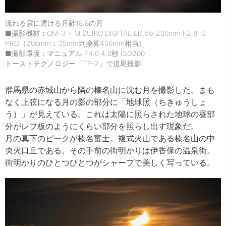
流れる雲に透ける月齢18.8の月
■撮影機材：OM-3 + M.ZUIKO DIGITAL ED 50-200mm F2.8 IS
PRO（200mm：35mm判換算400mm相当）
■撮影環境：マニュアル F4.0 4.0秒 ISO200
トーストテクノロジー「TP-2」で追尾撮影
群馬県の赤城山から隣の榛名山に沈む月を撮影した。まも
なく上弦になる月の影の部分に「地球照（ちきゅうしょ
う）」が見えている。これは太陽に照らされた地球の昼部
分がレフ板のようにくらい部分を照らし出す現象だ。
月の真下のピークが榛名富士。複式火山である榛名山の中
央火口丘である。その手前の街明かりは伊香保の温泉街。
街明かりのひとつひとつがシャープで美しく写っている。