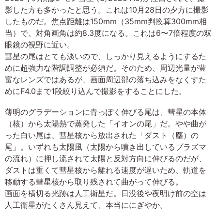
影した方も多かったと思う。これは10月28日の夕方に撮影
したものだ。焦点距離は150mm（35mm判換算300mm相
当）で、対角画角は約8.3度になる。これは6〜7倍程度の双
眼鏡の視野に近い。
彗星の尾はとても淡いので、しっかり見えるようにするた
めに超強力な階調調整が必須だ。そのため、周辺光量が豊
富なレンズではあるが、画面周辺部の落ち込みをなくすた
めにF4.0まで1段絞り込んで撮影をすることにした。
薄明のグラデーションに青っぽく伸びる尾は、彗星の本体
（核）から太陽熱で蒸発した「イオンの尾」だ。やや曲が
った白い尾は、彗星核から放出された「ダスト（塵）の
尾」。いずれも太陽風（太陽から噴き出しているプラズマ
の流れ）に押し流されて太陽と反対方向に伸びるのだが、
ダストは重くて彗星核から離れる速度が遅いため、軌道を
移動する彗星核から取り残されて曲がって伸びる。
画面を横切る光跡は人工衛星だ。日没後や夜明け前の空は
人工衛星がたくさん見えて、本当ににぎやか。