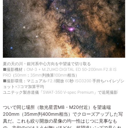
夏の天の川・銀河系中心方向を中望遠で切り取る
■撮影機材：OM-3 + M.ZUIKO DIGITAL ED 50-200mm F2.8 IS
PRO（50mm：35mm判換算100mm相当）
■撮影環境：マニュアル F2.8開放 60秒 ISO3200 手持ちハイレゾシ
ョット×3コマ加算平均
ユニテック製赤道儀「SWAT-350 V-spec Premium」で追尾撮影
ついで同じ場所（散光星雲M8・M20付近）を望遠端
200mm（35mm判400mm相当）でクローズアップした写
真だ。これも絞り開放の星像の均一性はじつに見事なも
の。文句のつけようが無いほどだ。超望遠レンズで見られ