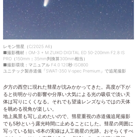
レモン彗星（C/2025 A6）
■撮影機材：OM-3 + M.ZUIKO DIGITAL ED 50-200mm F2.8 IS
PRO（150mm：35mm判換算300mm相当）
■撮影環境：マニュアル F4.0 120秒 ISO800
ユニテック製赤道儀「SWAT-350 V-spec Premium」で追尾撮影
夕方の西空に現れた彗星が沈みかかってきた。高度が下が
ると街明かりの影響や分厚い大気による光の吸収で淡い天
体は写りにくくなる。それでも望遠レンズならではの天体
を眺める視角が楽しい。
地上風景も写し止めたいので、彗星重視の赤道儀追尾撮影
でも5秒という露光時間に止めることにした。彗星の周囲に
写っている短い6本の実線は人工衛星の光跡。おそらくすべ