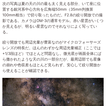
次の写真は夏の天の川の最も太く見える部分、いて座に位
置する銀河系中心方向を広角端50mm（35mm判換算
100mm相当）で切り取ったものだ。F2.8の絞り開放での撮
影である。カメラはOM-3の通常モデル。赤い星雲がいくつ
か見えるが、明るい星雲なのでそれなりによく写ってい
る。
絞り開放でも周辺光量が豊富なのがマイクロフォーサーズ
レンズの特長だ。ほんのわずかな周辺光量補正（ここでは
+1/3段ほど）でほとんど問題なし。微光星が画面全体にば
ら撒かれたような天の川の一部分だが、最周辺部でも星像
の崩れや色収差もほとんど見られず、安心して絞り開放か
ら使えることが確認できる。