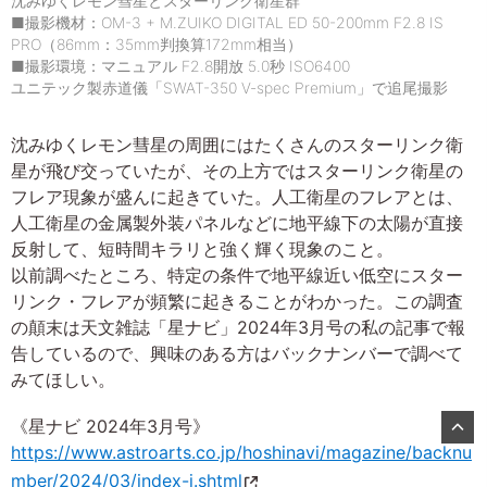
沈みゆくレモン彗星とスターリンク衛星群
■撮影機材：OM-3 + M.ZUIKO DIGITAL ED 50-200mm F2.8 IS
PRO（86mm：35mm判換算172mm相当）
■撮影環境：マニュアル F2.8開放 5.0秒 ISO6400
ユニテック製赤道儀「SWAT-350 V-spec Premium」で追尾撮影
沈みゆくレモン彗星の周囲にはたくさんのスターリンク衛
星が飛び交っていたが、その上方ではスターリンク衛星の
フレア現象が盛んに起きていた。人工衛星のフレアとは、
人工衛星の金属製外装パネルなどに地平線下の太陽が直接
反射して、短時間キラリと強く輝く現象のこと。
以前調べたところ、特定の条件で地平線近い低空にスター
リンク・フレアが頻繁に起きることがわかった。この調査
の顛末は天文雑誌「星ナビ」2024年3月号の私の記事で報
告しているので、興味のある方はバックナンバーで調べて
みてほしい。
《星ナビ 2024年3月号》
https://www.astroarts.co.jp/hoshinavi/magazine/backnu
mber/2024/03/index-j.shtml