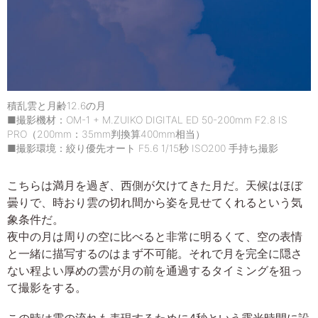
積乱雲と月齢12.6の月
■撮影機材：OM-1 + M.ZUIKO DIGITAL ED 50-200mm F2.8 IS
PRO（200mm：35mm判換算400mm相当）
■撮影環境：絞り優先オート F5.6 1/15秒 ISO200 手持ち撮影
こちらは満月を過ぎ、西側が欠けてきた月だ。天候はほぼ
曇りで、時おり雲の切れ間から姿を見せてくれるという気
象条件だ。
夜中の月は周りの空に比べると非常に明るくて、空の表情
と一緒に描写するのはまず不可能。それで月を完全に隠さ
ない程よい厚めの雲が月の前を通過するタイミングを狙っ
て撮影をする。