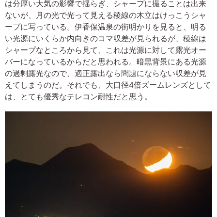
は分厚い大気の影響で揺らぎ、シャープに撮ることは出来
ないが、月の光で光って見える稜線の木立はけっこうシャ
ープに写っている。伊香保温泉の街明かりを見ると、明る
い光源にいくらか内向きのコマ収差が見られるが、稜線は
シャープなところから見て、これは光源に対して露光オー
バーになっているからだと思われる。暗黒背景にある光源
の過剰露光なので、適正露出なら問題にならない収差が見
えてしまうのだ。それでも、大口径4倍ズームレンズとして
は、とても優秀なテレコン耐性だと思う。