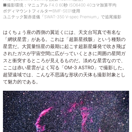
■撮影環境：マニュアル F4.0 60秒 ISO6400 40コマ加算平均
ボディマウントフィルターBMF-SE01使用
ユニテック製赤道儀「SWAT-350 V-spec Premium」で追尾撮影
はくちょう座の西側の翼近くには、天文台写真で有名な
「網状星雲」がある。これは「超新星残骸」という種類の
星雲だ。大質量恒星の最期に起こす超新星爆発で吹き飛ば
されたガスが宇宙空間に広がっていくときに周囲の星間ガ
スと衝突するところが見えるものだ。淡めな星雲なので、
ここは赤い星雲がよく写る「OM-3 ASTRO」で撮影した。
超望遠域では、こんな不思議な形状の天体も撮影対象とし
て魅力的である。