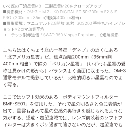
いて座の干潟星雲M8・三裂星雲M20をクローズアップ
■撮影機材：OM-3 + M.ZUIKO DIGITAL ED 50-200mm F2.8 IS
PRO（200mm：35mm判換算400mm相当）
■撮影環境：マニュアル F2.8開放 60秒 ISO3200 手持ちハイレゾシ
ョット×2コマ加算平均
ユニテック製赤道儀「SWAT-350 V-spec Premium」で追尾撮影
こちらははくちょう座の一等星「デネブ」の近くにある
「北アメリカ星雲」だ。焦点距離200mm（35mm判
400mm相当）で隣の「ペリカン星雲」（いずれも星雲の愛
称は見かけの形から）バランスよく画面に収まった。OM-3
通常モデルで撮影しているが、比較的明るい星雲なのでよ
く写る。
ここではソフト効果のある「ボディマウントフィルター
BMF-SE01」を使用した。それで星の明るさと色に表情が
出て、星雲も含めて星の空感の奥行きを感じられるような
気がする。望遠・超望遠域では、レンズ前装着のソフトフ
ィルターは大きくボケ過ぎて適さないのだが、超望遠でも