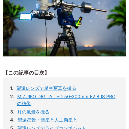
【この記事の目次】
望遠レンズで星空写真を撮る
M.ZUIKO DIGITAL ED 50-200mm F2.8 IS PRO
の結像
月の風景を撮る
望遠星景・彗星と人工衛星と
望遠レンズでライブコンポジット