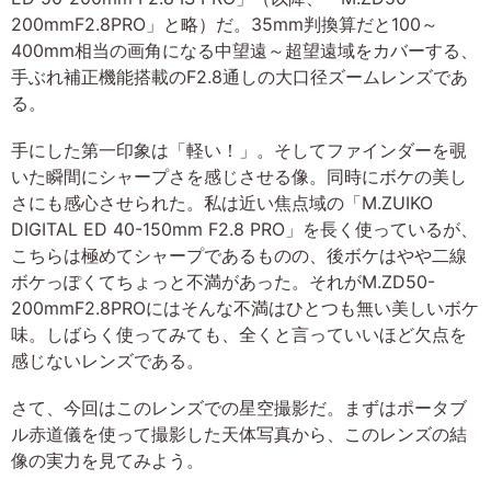
200mmF2.8PRO」と略）だ。35mm判換算だと100～
400mm相当の画角になる中望遠～超望遠域をカバーする、
手ぶれ補正機能搭載のF2.8通しの大口径ズームレンズであ
る。
手にした第一印象は「軽い！」。そしてファインダーを覗
いた瞬間にシャープさを感じさせる像。同時にボケの美し
さにも感心させられた。私は近い焦点域の「M.ZUIKO
DIGITAL ED 40-150mm F2.8 PRO」を長く使っているが、
こちらは極めてシャープであるものの、後ボケはやや二線
ボケっぽくてちょっと不満があった。それがM.ZD50-
200mmF2.8PROにはそんな不満はひとつも無い美しいボケ
味。しばらく使ってみても、全くと言っていいほど欠点を
感じないレンズである。
さて、今回はこのレンズでの星空撮影だ。まずはポータブ
ル赤道儀を使って撮影した天体写真から、このレンズの結
像の実力を見てみよう。