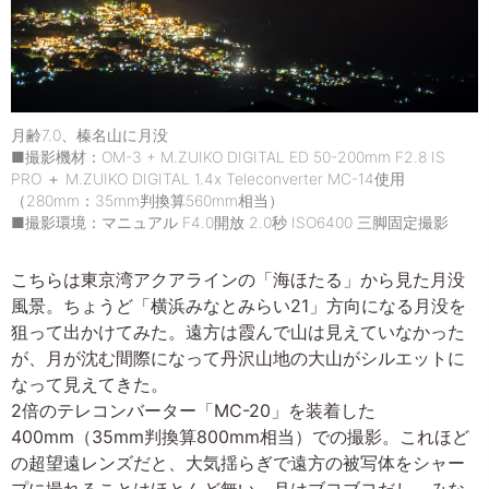
月齢7.0、榛名山に月没
■撮影機材：OM-3 + M.ZUIKO DIGITAL ED 50-200mm F2.8 IS
PRO ＋ M.ZUIKO DIGITAL 1.4x Teleconverter MC-14使用
（280mm：35mm判換算560mm相当）
■撮影環境：マニュアル F4.0開放 2.0秒 ISO6400 三脚固定撮影
こちらは東京湾アクアラインの「海ほたる」から見た月没
風景。ちょうど「横浜みなとみらい21」方向になる月没を
狙って出かけてみた。遠方は霞んで山は見えていなかった
が、月が沈む間際になって丹沢山地の大山がシルエットに
なって見えてきた。
2倍のテレコンバーター「MC-20」を装着した
400mm（35mm判換算800mm相当）での撮影。これほど
の超望遠レンズだと、大気揺らぎで遠方の被写体をシャー
プに撮れることはほとんど無い。月はブヨブヨだし、みな