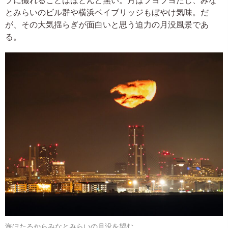
とみらいのビル群や横浜ベイブリッジもぼやけ気味。だ
が、その大気揺らぎが面白いと思う迫力の月没風景であ
る。
海ほたるからみなとみらいの月没を望む