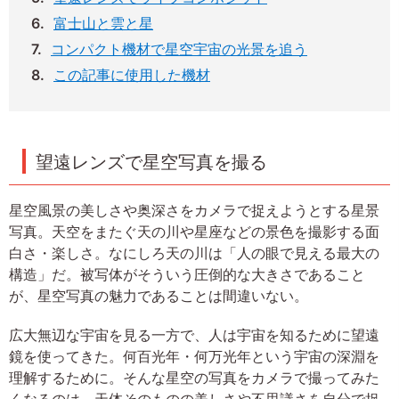
富士山と雲と星
コンパクト機材で星空宇宙の光景を追う
この記事に使用した機材
望遠レンズで星空写真を撮る
星空風景の美しさや奥深さをカメラで捉えようとする星景
写真。天空をまたぐ天の川や星座などの景色を撮影する面
白さ・楽しさ。なにしろ天の川は「人の眼で見える最大の
構造」だ。被写体がそういう圧倒的な大きさであること
が、星空写真の魅力であることは間違いない。
広大無辺な宇宙を見る一方で、人は宇宙を知るために望遠
鏡を使ってきた。何百光年・何万光年という宇宙の深淵を
理解するために。そんな星空の写真をカメラで撮ってみた
くなるのは、天体そのものの美しさや不思議さを自分で捉