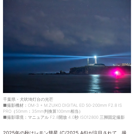
千葉県・犬吠埼灯台の光芒
■撮影機材：OM-3 + M.ZUIKO DIGITAL ED 50-200mm F2.8 IS
PRO（50mm：35mm判換算100mm相当）
■撮影環境：マニュアル F2.8開放 4.0秒 ISO12800 三脚固定撮影
2025年の秋はレモン彗星 (C/2025 A6)が注目されて、撮