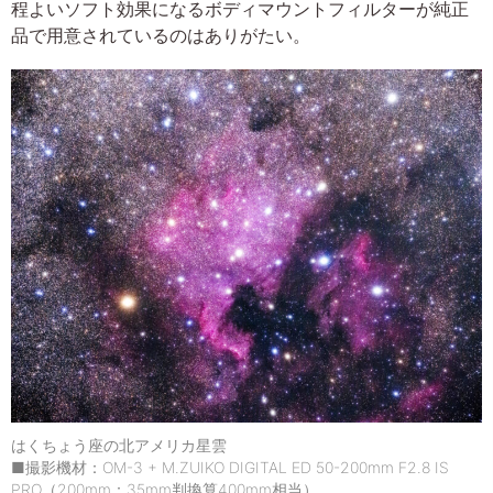
程よいソフト効果になるボディマウントフィルターが純正
品で用意されているのはありがたい。
はくちょう座の北アメリカ星雲
■撮影機材：OM-3 + M.ZUIKO DIGITAL ED 50-200mm F2.8 IS
PRO（200mm：35mm判換算400mm相当）