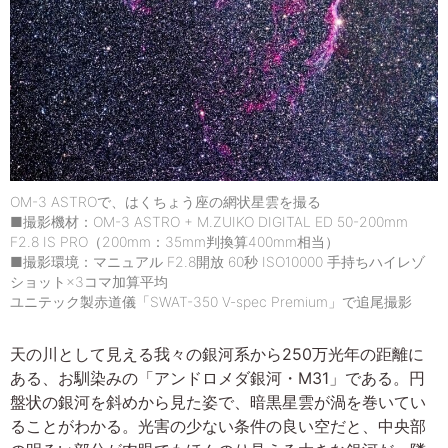
OM-3 ASTROで、はくちょう座の網状星雲を撮る
■撮影機材：OM-3 ASTRO + M.ZUIKO DIGITAL ED 50-200mm
F2.8 IS PRO（200mm：35mm判換算400mm相当）
■撮影環境：マニュアル F2.8開放 60秒 ISO10000 手持ちハイレゾ
ショット×3コマ加算平均
ユニテック製赤道儀「SWAT-350 V-spec Premium」で追尾撮影
天の川として見える我々の銀河系から250万光年の距離に
ある、お馴染みの「アンドロメダ銀河・M31」である。円
盤状の銀河を斜めから見た姿で、暗黒星雲が渦を巻いてい
ることがわかる。光害の少ない条件の良い空だと、中央部